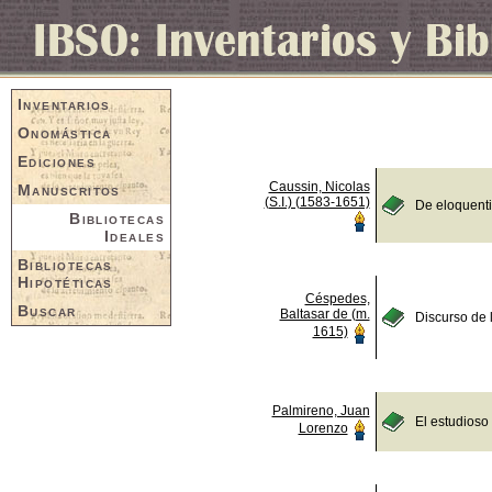
Inventarios
Onomástica
Ediciones
Caussin, Nicolas
Manuscritos
(S.I.) (1583-1651)
De eloquent
Bibliotecas
Ideales
Bibliotecas
Hipotéticas
Céspedes,
Buscar
Baltasar de (m.
Discurso de 
1615)
Palmireno, Juan
El estudioso
Lorenzo