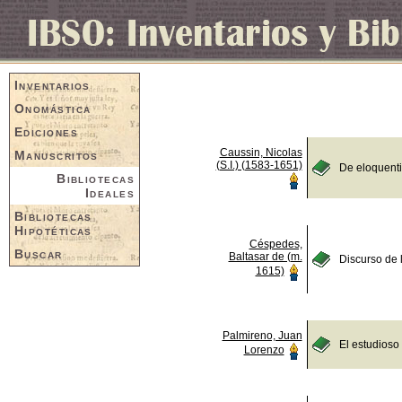
Inventarios
Onomástica
Ediciones
Caussin, Nicolas
Manuscritos
(S.I.) (1583-1651)
De eloquent
Bibliotecas
Ideales
Bibliotecas
Hipotéticas
Céspedes,
Buscar
Baltasar de (m.
Discurso de 
1615)
Palmireno, Juan
El estudioso
Lorenzo