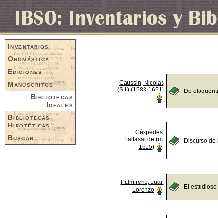
Inventarios
Onomástica
Ediciones
Caussin, Nicolas
Manuscritos
(S.I.) (1583-1651)
De eloquent
Bibliotecas
Ideales
Bibliotecas
Hipotéticas
Céspedes,
Buscar
Baltasar de (m.
Discurso de 
1615)
Palmireno, Juan
El estudioso
Lorenzo