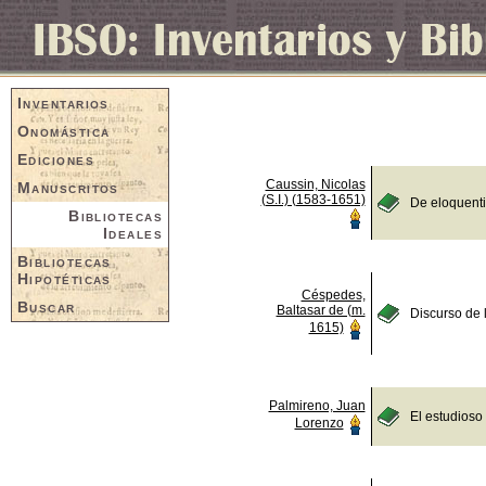
Inventarios
Onomástica
Ediciones
Caussin, Nicolas
Manuscritos
(S.I.) (1583-1651)
De eloquent
Bibliotecas
Ideales
Bibliotecas
Hipotéticas
Céspedes,
Buscar
Baltasar de (m.
Discurso de 
1615)
Palmireno, Juan
El estudioso
Lorenzo