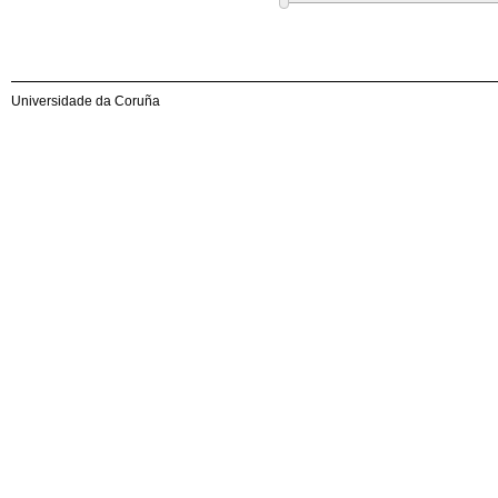
Universidade da Coruña