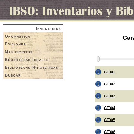
Inventarios
Onomástica
Garz
Ediciones
Manuscritos
Bibliotecas Ideales
Bibliotecas Hipotéticas
GF001
Buscar
GF002
GF003
GF004
GF005
GF006