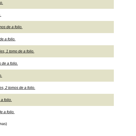
o.
.
os de a folio.
e a folio.
s, 1 tomo de a folio.
de a folio.
o.
s, 2 tomos de a folio.
a folio.
 a folio.
nas)