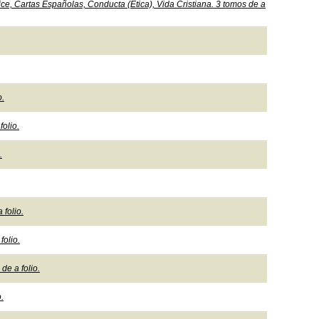
ndice, Cartas Españolas, Conducta (Ética), Vida Cristiana. 3 tomos de a
o.
folio.
.
 folio.
folio.
de a folio.
.