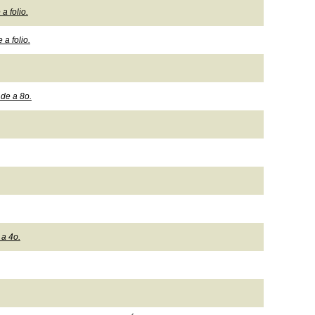
a folio.
 a folio.
de a 8o.
 a 4o.