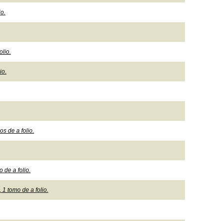
io.
olio.
io.
s de a folio.
 de a folio.
 1 tomo de a folio.