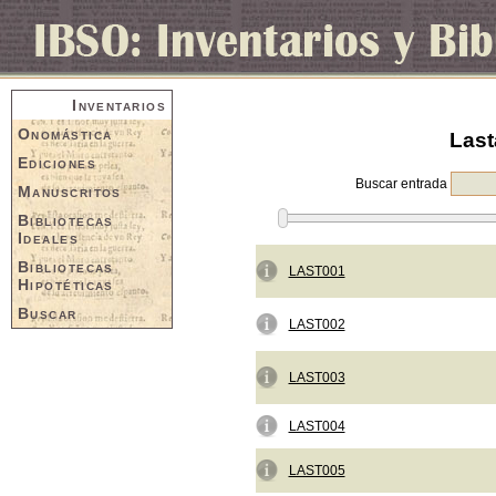
Inventarios
Onomástica
Last
Ediciones
Buscar entrada
Manuscritos
Bibliotecas
Ideales
Bibliotecas
LAST001
Hipotéticas
Buscar
LAST002
LAST003
LAST004
LAST005