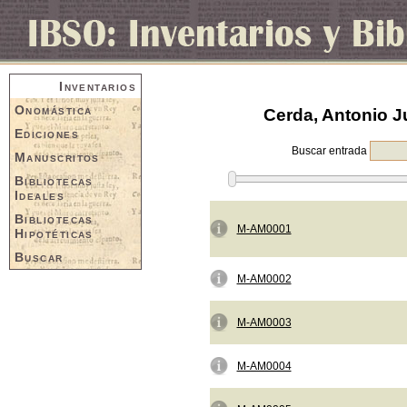
Inventarios
Onomástica
Cerda, Antonio Ju
Ediciones
Buscar entrada
Manuscritos
Bibliotecas
Ideales
Bibliotecas
M-AM0001
Hipotéticas
Buscar
M-AM0002
M-AM0003
M-AM0004