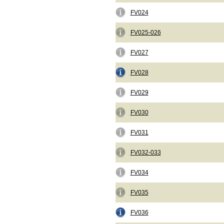
FV024
FV025-026
FV027
FV028
FV029
FV030
FV031
FV032-033
FV034
FV035
FV036