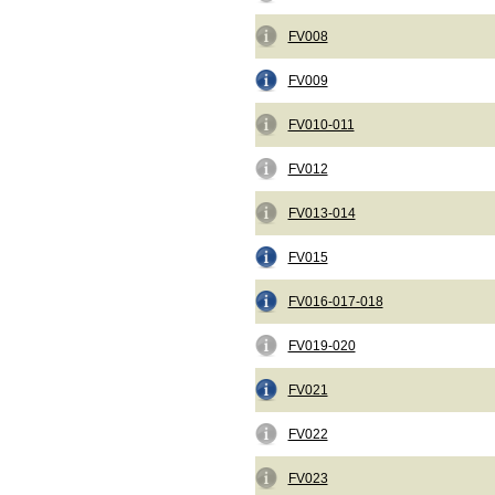
FV008
FV009
FV010-011
FV012
FV013-014
FV015
FV016-017-018
FV019-020
FV021
FV022
FV023