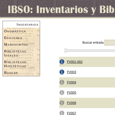
Inventarios
Onomástica
Ediciones
Buscar entrada
Manuscritos
Bibliotecas
Ideales
Bibliotecas
FV001-002
Hipotéticas
FV003
Buscar
FV004
FV005
FV006
FV007