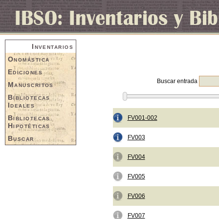
Inventarios
Onomástica
Ediciones
Buscar entrada
Manuscritos
Bibliotecas
Ideales
Bibliotecas
FV001-002
Hipotéticas
FV003
Buscar
FV004
FV005
FV006
FV007