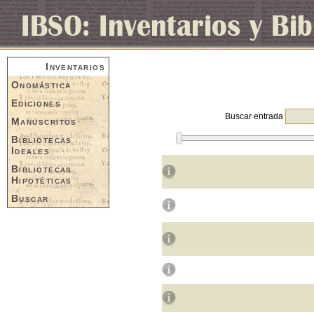
Inventarios
Onomástica
Ediciones
Buscar entrada
Manuscritos
Bibliotecas
Ideales
Bibliotecas
Hipotéticas
Buscar