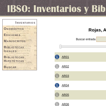
Inventarios
Onomástica
Rojas, A
Ediciones
Buscar entrada
Manuscritos
Bibliotecas
Ideales
Bibliotecas
AR01
Hipotéticas
AR02
Buscar
AR03
AR04
AR05
AR06