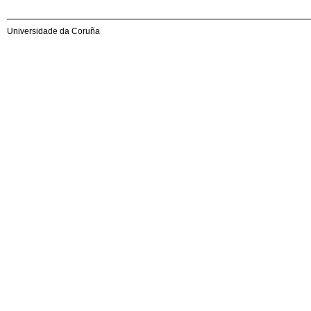
Universidade da Coruña