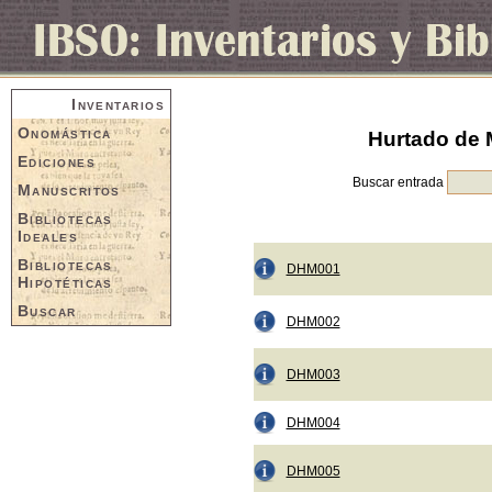
Inventarios
Onomástica
Hurtado de 
Ediciones
Buscar entrada
Manuscritos
Bibliotecas
Ideales
Bibliotecas
DHM001
Hipotéticas
Buscar
DHM002
DHM003
DHM004
DHM005