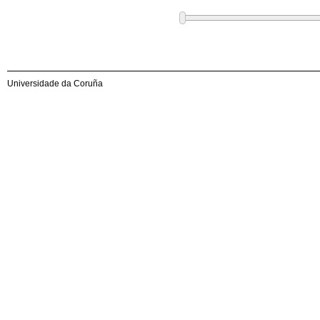
Universidade da Coruña