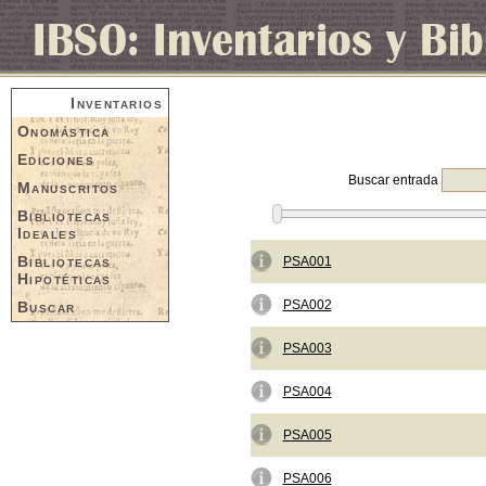
Inventarios
Onomástica
Ediciones
Buscar entrada
Manuscritos
Bibliotecas
Ideales
Bibliotecas
PSA001
Hipotéticas
PSA002
Buscar
PSA003
PSA004
PSA005
PSA006