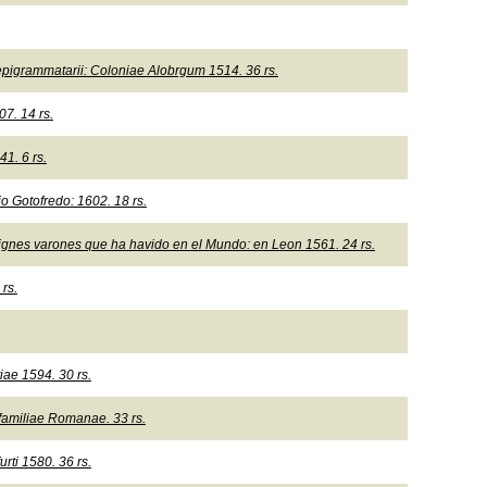
i, epigrammatarii: Coloniae Alobrgum 1514. 36 rs.
7. 14 rs.
1. 6 rs.
o Gotofredo: 1602. 18 rs.
signes varones que ha havido en el Mundo: en Leon 1561. 24 rs.
 rs.
iae 1594. 30 rs.
familiae Romanae. 33 rs.
rti 1580. 36 rs.