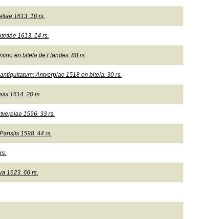
tiae 1613. 10 rs.
etiae 1613. 14 rs.
tino en bitela de Flandes. 88 rs.
tiquitatum: Antverpiae 1518 en bitela. 30 rs.
iis 1614. 20 rs.
tverpiae 1596. 33 rs.
arisiis 1598. 44 rs.
rs.
va 1623. 66 rs.