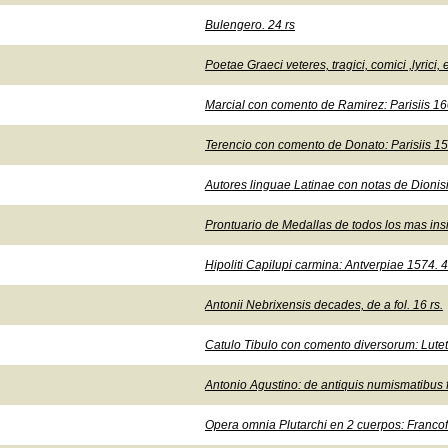
Bulengero. 24 rs
Poetae Graeci veteres, tragici, comici ,lyric
Marcial con comento de Ramirez: Parisiis 160
Terencio con comento de Donato: Parisiis 154
Autores linguae Latinae con notas de Dionisi
Prontuario de Medallas de todos los mas in
Hipoliti Capilupi carmina: Antverpiae 1574. 4
Antonii Nebrixensis decades, de a fol. 16 rs.
Catulo Tibulo con comento diversorum: Lutet
Antonio Agustino: de antiquis numismatibus 
Opera omnia Plutarchi en 2 cuerpos: Francofu