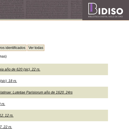
nas)
 año de 620 (sic). 22 rs.
ic). 18 rs.
 latinae: Lutetiae Parisiorum año de 1620. 24rs
 rs.
12. 12 rs.
. 22 rs.