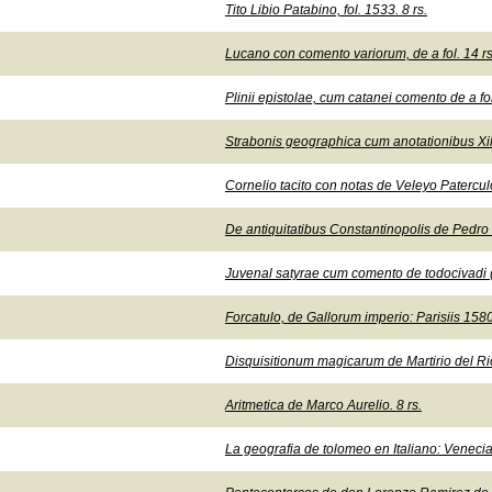
Tito Libio Patabino, fol. 1533. 8 rs.
Lucano con comento variorum, de a fol. 14 rs
Plinii epistolae, cum catanei comento de a fol
Strabonis geographica cum anotationibus Xilan
Cornelio tacito con notas de Veleyo Paterculo
De antiquitatibus Constantinopolis de Pedro 
Juvenal satyrae cum comento de todocivadi (si
Forcatulo, de Gallorum imperio: Parisiis 1580
Disquisitionum magicarum de Martirio del Ri
Aritmetica de Marco Aurelio. 8 rs.
La geografia de tolomeo en Italiano: Venecia