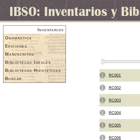
Inventarios
Onomástica
Ediciones
Manuscritos
Bibliotecas Ideales
Bibliotecas Hipotéticas
RC001
Buscar
RC002
RC003
RC004
RC005
RC006