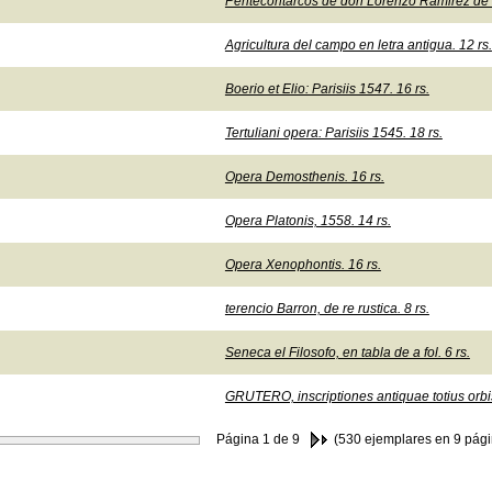
Pentecontarcos de don Lorenzo Ramirez de P
Agricultura del campo en letra antigua. 12 rs.
Boerio et Elio: Parisiis 1547. 16 rs.
Tertuliani opera: Parisiis 1545. 18 rs.
Opera Demosthenis. 16 rs.
Opera Platonis, 1558. 14 rs.
Opera Xenophontis. 16 rs.
terencio Barron, de re rustica. 8 rs.
Seneca el Filosofo, en tabla de a fol. 6 rs.
GRUTERO, inscriptiones antiquae totius orbi
Página
1
de 9
(530 ejemplares en 9 pági