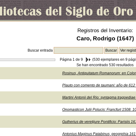
Registros del Inventario:
Caro, Rodrigo (1647)
Buscar entrada
Página
1
de 9
(530 ejemplares en 9 pági
Se han encontrado 530 resultados
Rosinus, Antiquitatum Romanorum: en Colonia
Plauto con comento de taumani: año de 612 (s
Martini Antonii del Rio: syntagma tragoediae
Onomasticon Julii Polucis: Francfurt 1508. 10
Gutherius de veretijure Pontificio: Parisiis 16
Antonius Maginus Patabinus, geogrphia 1617