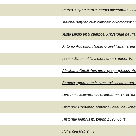
Persio satyrae cum comento diversorum: Lute
Juvenal satyrae cum comento diversorum: Lut
Justo Lipsio en 9 cuerpos: Antverpiae de Plan
Antonio Agustino, Romanorum Hispaniarum an
Leonis Magni et Crysologi opera omnia: Paris
Abrahami Ortelii thesaurus geographicus: An
Seneca, opera omnia cum notis diversorum: P
Herodoti Hallicarnasei historiarum, 1608. 44 
Historiae Romanae scritores Latini: en Geno
Historiae joannis m. toledo 1595. 66 rs.
Poliantea Nat. 24 rs.