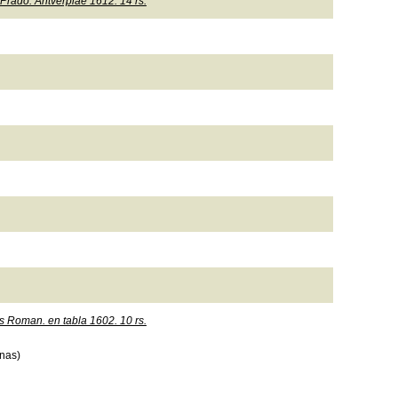
rado: Antverpiae 1612. 14 rs.
s Roman. en tabla 1602. 10 rs.
nas)