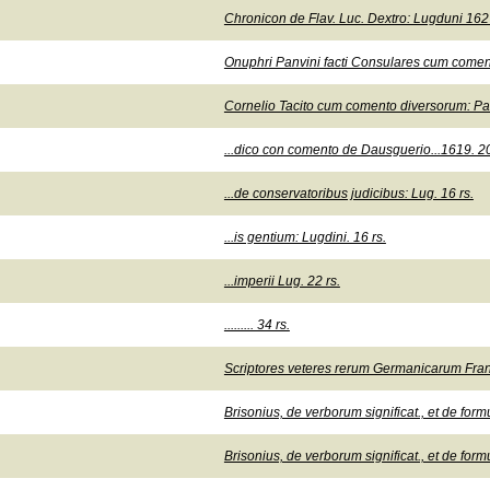
Chronicon de Flav. Luc. Dextro: Lugduni 1627
Onuphri Panvini facti Consulares cum coment
Cornelio Tacito cum comento diversorum: Pari
...dico con comento de Dausguerio...1619. 20
...de conservatoribus judicibus: Lug. 16 rs.
...is gentium: Lugdini. 16 rs.
...imperii Lug. 22 rs.
......... 34 rs.
Scriptores veteres rerum Germanicarum Franc
Brisonius, de verborum significat., et de formu
Brisonius, de verborum significat., et de formu