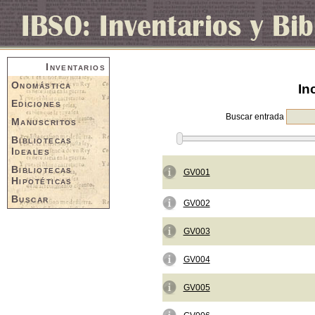
Inventarios
Onomástica
In
Ediciones
Buscar entrada
Manuscritos
Bibliotecas
Ideales
Bibliotecas
GV001
Hipotéticas
Buscar
GV002
GV003
GV004
GV005