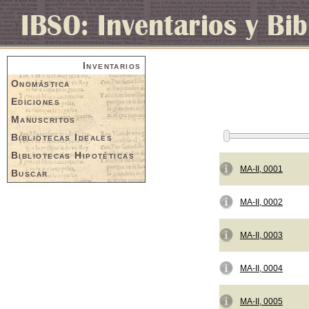
Inventarios
Onomástica
Ediciones
Manuscritos
Bibliotecas Ideales
Bibliotecas Hipotéticas
MA-II, 0001
Buscar
MA-II, 0002
MA-II, 0003
MA-II, 0004
MA-II, 0005