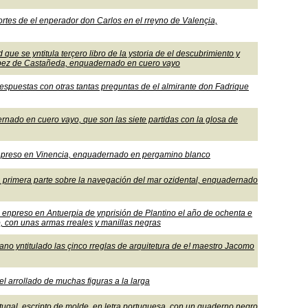
cortes de el enperador don Carlos en el rreyno de Valençia,
 que se yntitula terçero libro de la ystoria de el descubrimiento y
ópez de Castañeda, enquadernado en cuero vayo
 rrespuestas con otras tantas preguntas de el almirante don Fadrique
ernado en cuero vayo, que son las siete partidas con la glosa de
a ynpreso en Vinencia, enquadernado en pergamino blanco
 la primera parte sobre la navegación del mar ozidental, enquadernado
ra enpreso en Antuerpia de ynprisión de Plantino el año de ochenta e
, con unas armas rreales y manillas negras
liano yntitulado las çinco rreglas de arquitetura de e! maestro Jacomo
 arrollado de muchas figuras a la larga
rtugal, escripto de molde, en letra portuguesa, con un quaderno negro