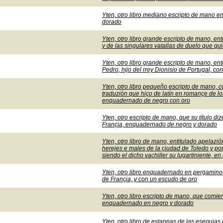
Yten, otro libro mediano escripto de mano e
dorado
Yten, otro libro grande escripto de mano, enti
y de las singulares vatallas de duelo que qu
Yten, otro libro grande escripto de mano, en
Pedro, hijo del rrey Dionisio de Portugal, c
Yten, otro libro pequeño escripto de mano, c
traduzión que hiço de latín en romançe de lo
enquadernado de negro con oro
Yten, otro escripto de mano, que su título di
Françia, enquadernado de negro y dorado
Yten, otro libro de mano, entitulado apelazi
herejes e males de la çiudad de Toledo y por
siendo el dicho vachiller su lugartiniente, 
Yten, otro libro enquadernado en pergamino 
de Françia, y con un escudo de oro
Yten, otro libro escripto de mano, que comie
enquadernado en negro y dorado
Yten, otro libro de estanpas de las esequia