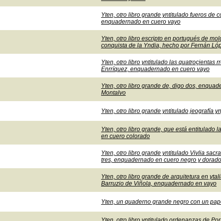
Yten, otro libro grande yntitulado fueros de 
enquadernado en cuero vayo
Yten, otro libro escripto en portugués de mold
conquista de la Yndia, hecho por Fernán L
Yten, otro libro yntitulado las quatroçientas
Enrríquez, enquadernado en cuero vayo
Yten, otro libro grande de, digo dos, enquad
Montalvo
Yten, otro libro grande yntitulado jeografí
Yten, otro libro grande, que está entitulado
en cuero colorado
Yten, otro libro grande yntitulado Vivlia sac
tres, enquadernado en cuero negro y dorado
Yten, otro libro grande de arquitetura en yta
Barruzio de Viñola, enquadernado en vayo
Yten, un quaderno grande negro con un papel
Yten, otro libro yntitulado ordenanzas de Po