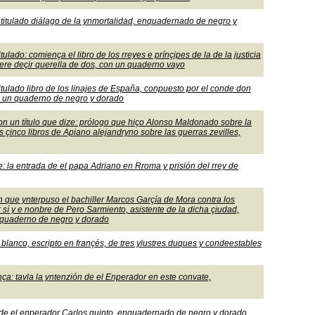
ntitulado diálago de la ynmortalidad, enquadernado de negro y
tulado: comiença el libro de los rreyes e prínçipes de la de la justicia
iere deçir querella de dos, con un quaderno vayo
titulado libro de los linajes de España, conpuesto por el conde don
on un quaderno de negro y dorado
on un título que dize: prólogo que hiço Alonso Maldonado sobre la
s çinco libros de Apiano alejandryno sobre las guerras zevilles,
ze: la entrada de el papa Adriano en Rroma y prisión del rrey de
ón que ynterpuso el bachiller Marcos Garçía de Mora contra los
 sí y e nonbre de Pero Sarmiento, asistente de la dicha çiudad,
en quaderno de negro y dorado
blanco, escripto en françés, de tres ylustres duques y condeestables
nça: tavla la yntenzión de el Enperador en este convate,
s de el enperador Carlos quinto, enquadernado de negro y dorado