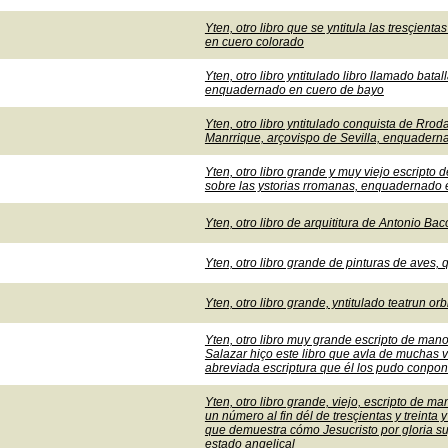
Yten, otro libro que se yntitula las tresçie
en cuero colorado
Yten, otro libro yntitulado libro llamado bata
enquadernado en cuero de bayo
Yten, otro libro yntitulado conquista de Rrod
Manrrique, arçovispo de Sevilla, enquader
Yten, otro libro grande y muy viejo escripto 
sobre las ystorias rromanas, enquadernado 
Yten, otro libro de arquititura de Antonio 
Yten, otro libro grande de pinturas de aves
Yten, otro libro grande, yntitulado teatrun 
Yten, otro libro muy grande escripto de mano
Salazar hiço este libro que avla de muchas
abreviada escriptura que él los pudo conpo
Yten, otro libro grande, viejo, escripto de m
un número al fin dél de tresçientas y treinta 
que demuestra cómo Jesucristo por gloria su
estado angelical