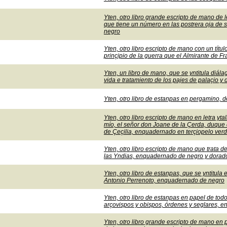
Yten, otro libro grande escripto de mano de 
que tiene un número en las postrera oja de 
negro
Yten, otro libro escripto de mano con un tít
prinçipio de la guerra que el Almirante de 
Yten, un libro de mano, que se yntitula diála
vida e tratamiento de los pajes de palaçio y
Yten, otro libro de estanpas en pergamino, 
Yten, otro libro escripto de mano en letra yta
mío, el señor don Joane de la Çerda, duque 
de Çeçilia, enquadernado en terçiopelo ver
Yten, otro libro escripto de mano que trata 
las Yndias, enquadernado de negro y dorad
Yten, otro libro de estanpas, que se yntitula
Antonio Perrenoto, enquadernado de negro
Yten, otro libro de estanpas en papel de tod
arçovispos y obispos, órdenes y seglares, 
Yten, otro libro grande escripto de mano en p