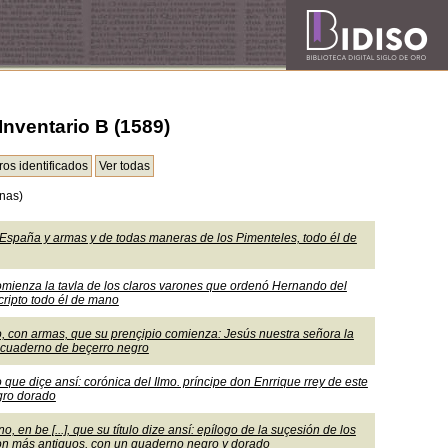
Inventario B (1589)
nas)
e España y armas y de todas maneras de los Pimenteles, todo él de
 comienza la tavla de los claros varones que ordenó Hernando del
cripto todo él de mano
no, con armas, que su prençipio comienza: Jesús nuestra señora la
n cuaderno de beçerro negro
o que diçe ansí: corónica del Ilmo. príncipe don Enrrique rrey de este
gro dorado
, en be [...], que su título dize ansí: epílogo de la suçesión de los
on más antiguos, con un quaderno negro y dorado