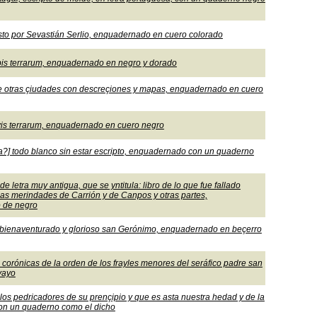
esto por Sevastián Serlio, enquadernado en cuero colorado
 orbis terrarum, enquadernado en negro y dorado
oma e otras çiudades con descreçiones y mapas, enquadernado en cuero
orvis terrarum, enquadernado en cuero negro
ra?] todo blanco sin estar escripto, enquadernado con un quaderno
e letra muy antigua, que se yntitula: libro de lo que fue fallado
las merindades de Carrión y de Canpos y otras partes,
o de negro
el bienaventurado y glorioso san Gerónimo, enquadernado en beçerro
las corónicas de la orden de los frayles menores del seráfico padre san
vayo
de los pedricadores de su prençipio y que es asta nuestra hedad y de la
con un quaderno como el dicho