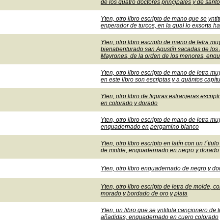
de los quatro doctores prinçipales y de san
Yten, otro libro escripto de mano que se yn
enperador de turcos, en la qual lo exsorta h
Yten, otro libro escripto de mano de letra mu
bienabenturado san Agustín sacadas de los l
Mayrones, de la orden de los menores, enq
Yten, otro libro escripto de mano de letra mu
en este libro son escriptas y a quántos capí
Yten, otro libro de figuras estranjeras escrip
en colorado y dorado
Yten, otro libro escripto de mano de letra mu
enquadernado en pergamino blanco
Yten, otro libro escripto en latín con un t´tiu
de molde, enquadernado en negro y dorado
Yten, otro libro enquadernado de negro y do
Yten, otro libro escripto de letra de molde, 
morado y bordado de oro y plata
Yten, un libro que se yntitula cançionero d
añadidas, enquadernado en cuero colorado