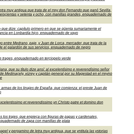
letra muy antigua que trata de el rrey don Fernando que ganó Sevilla,
seisçientas y setenta y ocho, con manillas grandes, enquadernado de
ulo que dize: capítulo primero en que se qüenta sumariamente el
Francia en Lonbardía hiço, enquadernado de vayo
go entre Medrano, paje, y Juan de Lorca, mercader, que trata de la
 de el galardón de sus serviçios, enquadernado de negro
de trages, enquadernado en terçiopelo verde
liana, que su título dize ansí: al excelentísimo e reverendísimo señor
de Medinaçely, vizrey y capitán general por su Magestad en el rreyno
de
de armas de los linajes de España, que comienza: el preste Juan de
o
 excelentissimo et reverendissimo yn Christo patre et domino don
os los trajes, que enpieça con figuras de papas y cardenales,
enquadernado de zapa con manillas de plata
apel y pergamino de letra muy antigua, que se yntitula las ystorias