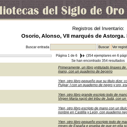
Registros del Inventario:
Osorio, Alonso, VII marqués de Astorga. 
Buscar entrada
Página
1
de 6
(354 ejemplares en 6 pági
Se han encontrado 354 resultados
Primeramente, un libro yntitulado linaxes d
mano, con un quaderno de beçerro
Yten, otro libro pequeño que su título dize:
Pulgar, I con un quaderno de negro y oro, es
Yten, otro libro grande escripto todo de ma
Virgen María naçió del tribu de Judá, con u
Yten, otro libro escripto de mano con un títul
nonbre en Castilla y León, con quaderno ne
Yten, otro libro pequeño escripto todo de mano
rreyes de España e prueba de que en ella s