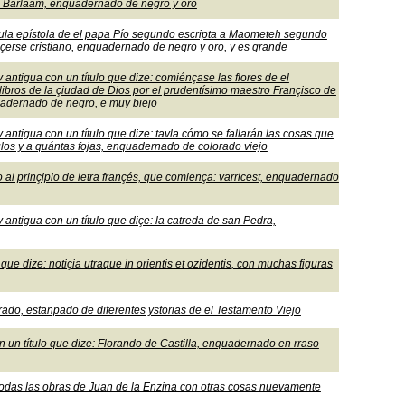
to Barlaam, enquadernado de negro y oro
titula epístola de el papa Pío segundo escripta a Maometeh segundo
açerse cristiano, enquadernado de negro y oro, y es grande
y antigua con un título que dize: comiénçase las flores de el
ibros de la çiudad de Dios por el prudentísimo maestro Françisco de
uadernado de negro, e muy biejo
y antigua con un título que dize: tavla cómo se fallarán las cosas que
tulos y a quántas fojas, enquadernado de colorado viejo
to al prinçipio de letra françés, que comiença: varricest, enquadernado
y antigua con un título que diçe: la catreda de san Pedra,
lo que dize: notiçia utraque in orientis et ozidentis, con muchas figuras
rado, estanpado de diferentes ystorias de el Testamento Viejo
con un título que dize: Florando de Castilla, enquadernado en rraso
e todas las obras de Juan de la Enzina con otras cosas nuevamente