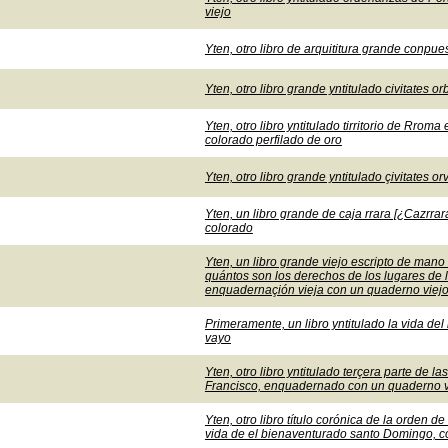
viejo
Yten, otro libro de arquititura grande conpu
Yten, otro libro grande yntitulado civitates
Yten, otro libro yntitulado tirritorio de Rr
colorado perfilado de oro
Yten, otro libro grande yntitulado çivitates 
Yten, un libro grande de caja rrara [¿Cazrra
colorado
Yten, un libro grande viejo escripto de mano d
quántos son los derechos de los lugares de 
enquadernaçión vieja con un quaderno viej
Primeramente, un libro yntitulado la vida d
vayo
Yten, otro libro yntitulado terçera parte de 
Francisco, enquadernado con un quaderno 
Yten, otro libro título corónica de la orden 
vida de el bienaventurado santo Domingo, 