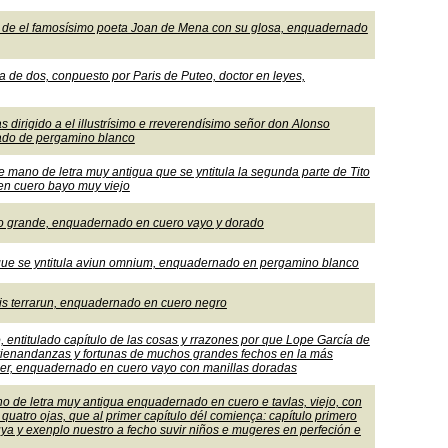
ntas de el famosísimo poeta Joan de Mena con su glosa, enquadernado
lla de dos, conpuesto por Paris de Puteo, doctor en leyes,
as dirigido a el illustrísimo e rreverendísimo señor don Alonso
nado de pergamino blanco
de mano de letra muy antigua que se yntitula la segunda parte de Tito
en cuero bayo muy viejo
Baco grande, enquadernado en cuero vayo y dorado
, que se yntitula aviun omnium, enquadernado en pergamino blanco
orbis terrarun, enquadernado en cuero negro
, entitulado capítulo de las cosas y rrazones por que Lope García de
 vienandanzas y fortunas de muchos grandes fechos en la más
ner, enquadernado en cuero vayo con manillas doradas
ano de letra muy antigua enquadernado en cuero e tavlas, viejo, con
y quatro ojas, que al primer capítulo dél comiença: capítulo primero
ya y exenplo nuestro a fecho suvir niños e mugeres en perfeción e