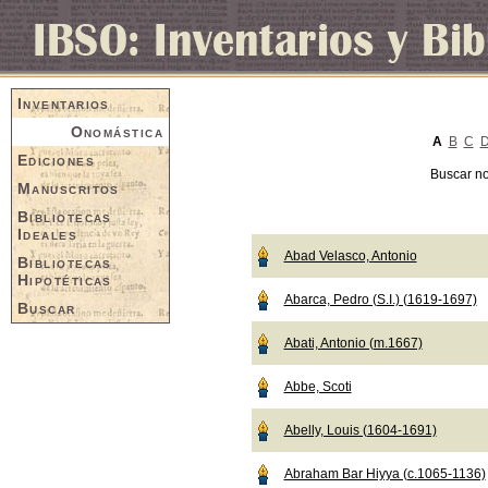
Inventarios
Onomástica
A
B
C
Ediciones
Buscar n
Manuscritos
Bibliotecas
Ideales
Abad Velasco, Antonio
Bibliotecas
Hipotéticas
Abarca, Pedro (S.I.) (1619-1697)
Buscar
Abati, Antonio (m.1667)
Abbe, Scoti
Abelly, Louis (1604-1691)
Abraham Bar Hiyya (c.1065-1136)