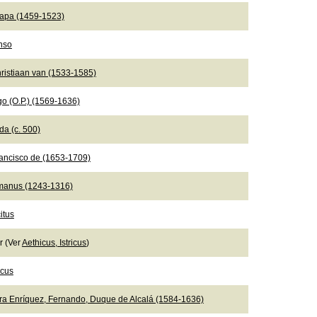
Papa (1459-1523)
onso
ristiaan van (1533-1585)
go (O.P.) (1569-1636)
da (c. 500)
rancisco de (1653-1709)
manus (1243-1316)
itus
er (Ver
Aethicus, Istricus
)
icus
ra Enríquez, Fernando, Duque de Alcalá (1584-1636)