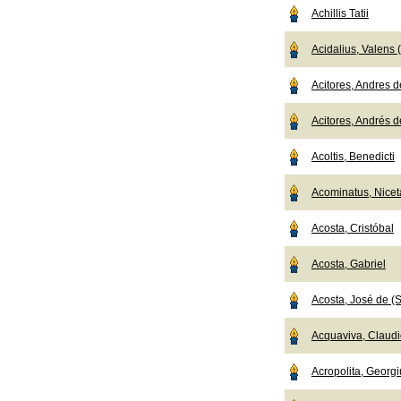
Achillis Tatii
Acidalius, Valens
Acitores, Andres de
Acitores, Andrés de
Acoltis, Benedicti
Acominatus, Nicet
Acosta, Cristóbal
Acosta, Gabriel
Acosta, José de (S
Acquaviva, Claudio
Acropolita, Georgi