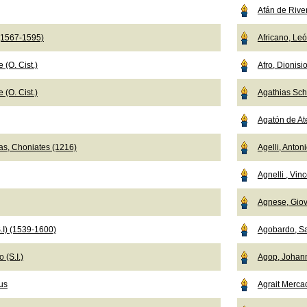
Afán de Rive
 (1567-1595)
Africano, Le
 (O. Cist.)
Afro, Dionisi
 (O. Cist.)
Agathias Sch
Agatón de Ate
as, Choniates (1216)
Agelli, Anton
Agnelli , Vi
Agnese, Giov
.I) (1539-1600)
Agobardo, Sa
 (S.I.)
Agop, Johan
us
Agrait Merca