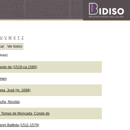
U
V
W
X
Y
Z
inas)
ando de (1518-ca.1580)
emen
aga, José (m. 1698)
uña, Nicolás
n Tomas de Moncada, Conde de
anni Battista (1511-1579)