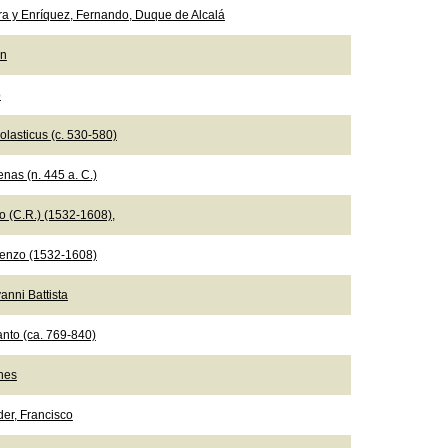
ra y Enríquez, Fernando, Duque de Alcalá
ón
o
olasticus (c. 530-580)
nas (n. 445 a. C.)
io (C.R.) (1532-1608),
ncenzo (1532-1608)
anni Battista
nto (ca. 769-840)
nes
der, Francisco