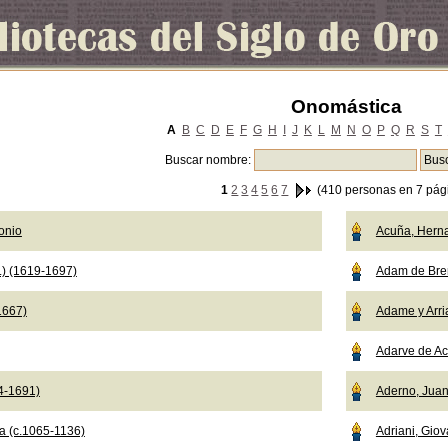
Onomástica
A
B
C
D
E
F
G
H
I
J
K
L
M
N
O
P
Q
R
S
T
Buscar nombre:
1
2
3
4
5
6
7
(410 personas en 7 pág
onio
Acuña, Hern
.) (1619-1697)
Adam de Br
1667)
Adame y Arri
Adarve de Ac
04-1691)
Aderno, Jua
a (c.1065-1136)
Adriani, Giov