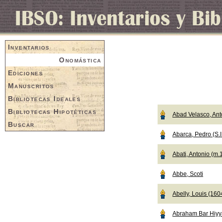
Inventarios
Onomástica
Ediciones
Manuscritos
Bibliotecas Ideales
Bibliotecas Hipotéticas
Abad Velasco, Ant
Buscar
Abarca, Pedro (S.I
Abati, Antonio (m.
Abbe, Scoti
Abelly, Louis (16
Abraham Bar Hiyy