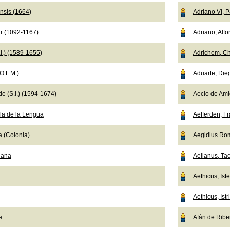
nsis (1664)
Adriano VI, 
r (1092-1167)
Adriano, Alf
I.) (1589-1655)
Adrichem, Ch
O.F.M.)
Aduarte, Die
e (S.I.) (1594-1674)
Aecio de Ami
a de la Lengua
Aefferden, F
a (Colonia)
Aegidius Ro
iana
Aelianus, Tac
Aethicus, Ist
Aethicus, Istr
e
Afán de Ribe