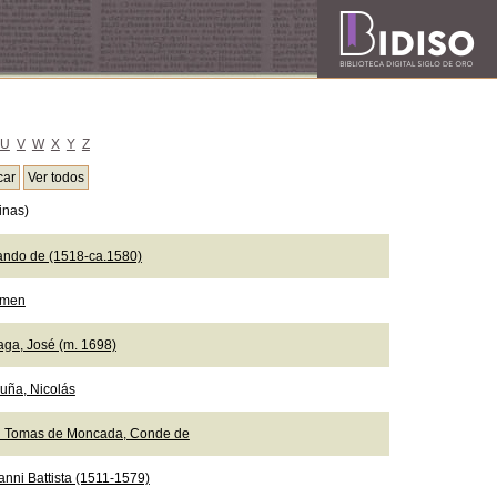
U
V
W
X
Y
Z
inas)
ando de (1518-ca.1580)
emen
aga, José (m. 1698)
uña, Nicolás
n Tomas de Moncada, Conde de
anni Battista (1511-1579)