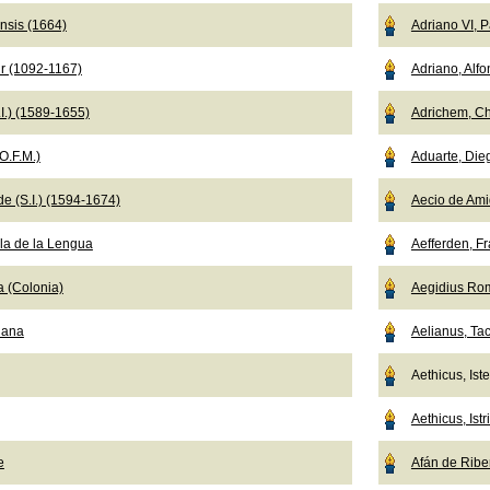
nsis (1664)
Adriano VI, 
r (1092-1167)
Adriano, Alf
I.) (1589-1655)
Adrichem, Ch
O.F.M.)
Aduarte, Die
e (S.I.) (1594-1674)
Aecio de Ami
a de la Lengua
Aefferden, F
a (Colonia)
Aegidius Ro
iana
Aelianus, Tac
Aethicus, Ist
Aethicus, Istr
e
Afán de Ribe