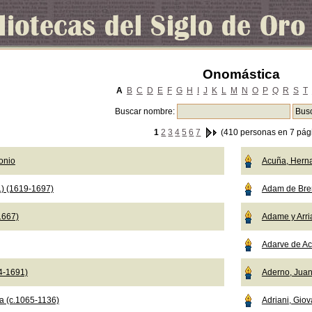
Onomástica
A
B
C
D
E
F
G
H
I
J
K
L
M
N
O
P
Q
R
S
T
Buscar nombre:
1
2
3
4
5
6
7
(410 personas en 7 pág
onio
Acuña, Hern
.) (1619-1697)
Adam de Br
1667)
Adame y Arri
Adarve de Ac
04-1691)
Aderno, Jua
a (c.1065-1136)
Adriani, Giov