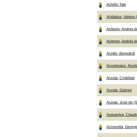
Achillis Tatii
Acidalius, Valens
Acitores, Andres de
Acitores, Andrés de
Acoltis, Benedicti
Acominatus, Nicet
Acosta, Cristóbal
Acosta, Gabriel
Acosta, José de (S
Acquaviva, Claudio
Acropolita, Georgi