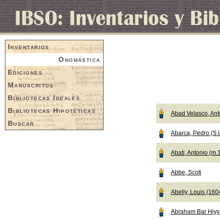
Inventarios
Onomástica
Ediciones
Manuscritos
Bibliotecas Ideales
Bibliotecas Hipotéticas
Abad Velasco, Ant
Buscar
Abarca, Pedro (S.I
Abati, Antonio (m.
Abbe, Scoti
Abelly, Louis (16
Abraham Bar Hiyy