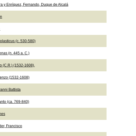
ra y Enríquez, Fernando, Duque de Alcalá
ón
o
olasticus (c. 530-580)
nas (n. 445 a. C.)
io (C.R.) (1532-1608),
ncenzo (1532-1608)
anni Battista
nto (ca. 769-840)
nes
der, Francisco