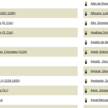
Afán de Rive
 (1567-1595)
Africano, Le
 (O. Cist.)
Afro, Dionisi
 (O. Cist.)
Agathias Sch
Agatón de Ate
as, Choniates (1216)
Agelli, Anton
Agnelli , Vi
Agnese, Giov
.I) (1539-1600)
Agobardo, Sa
 (S.I.)
Agop, Johan
us
Agrait Merca