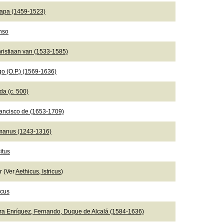
Papa (1459-1523)
onso
ristiaan van (1533-1585)
go (O.P.) (1569-1636)
da (c. 500)
rancisco de (1653-1709)
manus (1243-1316)
itus
er (Ver
Aethicus, Istricus
)
icus
ra Enríquez, Fernando, Duque de Alcalá (1584-1636)