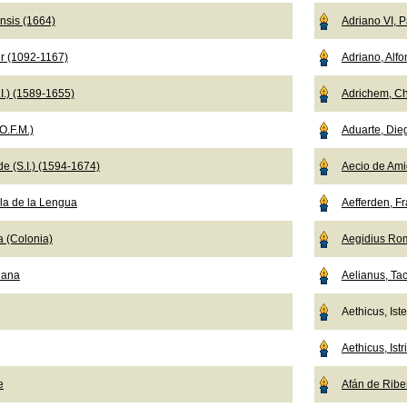
nsis (1664)
Adriano VI, 
r (1092-1167)
Adriano, Alf
I.) (1589-1655)
Adrichem, Ch
O.F.M.)
Aduarte, Die
e (S.I.) (1594-1674)
Aecio de Ami
a de la Lengua
Aefferden, F
a (Colonia)
Aegidius Ro
iana
Aelianus, Tac
Aethicus, Ist
Aethicus, Istr
e
Afán de Ribe