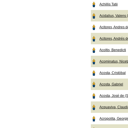
Achillis Tatii
Acidalius, Valens
Acitores, Andres de
Acitores, Andrés de
Acoltis, Benedicti
Acominatus, Nicet
Acosta, Cristóbal
Acosta, Gabriel
Acosta, José de (S
Acquaviva, Claudio
Acropolita, Georgi