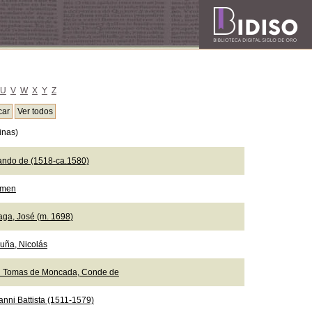
U
V
W
X
Y
Z
inas)
ando de (1518-ca.1580)
emen
aga, José (m. 1698)
uña, Nicolás
n Tomas de Moncada, Conde de
anni Battista (1511-1579)