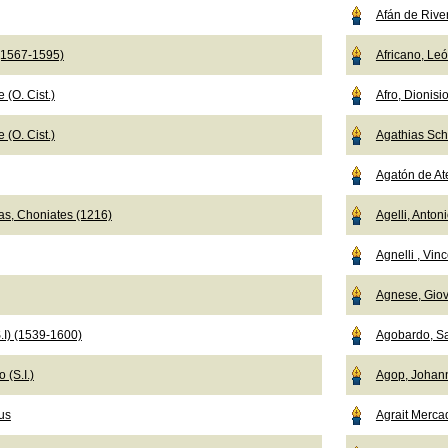
Afán de Rive
 (1567-1595)
Africano, Le
 (O. Cist.)
Afro, Dionisi
 (O. Cist.)
Agathias Sch
Agatón de Ate
as, Choniates (1216)
Agelli, Anton
Agnelli , Vi
Agnese, Giov
.I) (1539-1600)
Agobardo, Sa
 (S.I.)
Agop, Johan
us
Agrait Merca