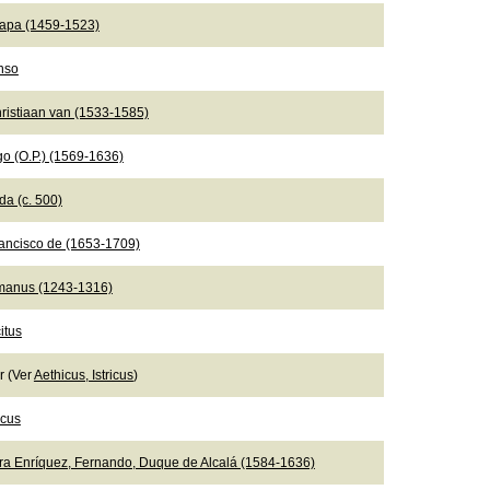
Papa (1459-1523)
onso
ristiaan van (1533-1585)
go (O.P.) (1569-1636)
da (c. 500)
rancisco de (1653-1709)
manus (1243-1316)
itus
er (Ver
Aethicus, Istricus
)
icus
ra Enríquez, Fernando, Duque de Alcalá (1584-1636)