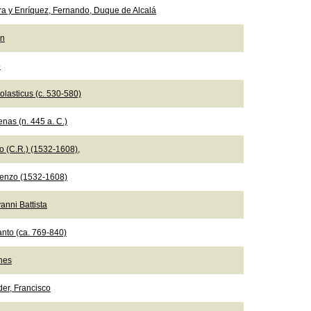
ra y Enríquez, Fernando, Duque de Alcalá
ón
o
olasticus (c. 530-580)
nas (n. 445 a. C.)
io (C.R.) (1532-1608),
ncenzo (1532-1608)
anni Battista
nto (ca. 769-840)
nes
der, Francisco