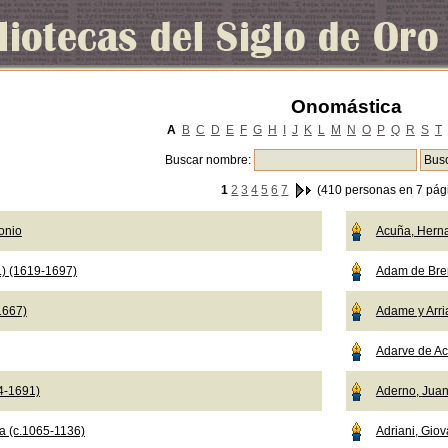
Onomástica
A
B
C
D
E
F
G
H
I
J
K
L
M
N
O
P
Q
R
S
T
Buscar nombre:
1
2
3
4
5
6
7
(410 personas en 7 pág
onio
Acuña, Hern
.) (1619-1697)
Adam de Br
1667)
Adame y Arri
Adarve de Ac
04-1691)
Aderno, Jua
a (c.1065-1136)
Adriani, Giov