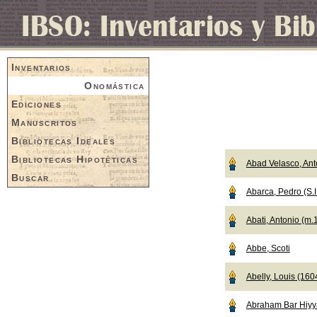
Inventarios
Onomástica
Ediciones
Manuscritos
Bibliotecas Ideales
Bibliotecas Hipotéticas
Abad Velasco, Ant
Buscar
Abarca, Pedro (S.I
Abati, Antonio (m.
Abbe, Scoti
Abelly, Louis (16
Abraham Bar Hiyy