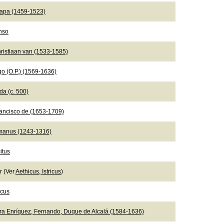
Papa (1459-1523)
onso
ristiaan van (1533-1585)
go (O.P.) (1569-1636)
da (c. 500)
rancisco de (1653-1709)
manus (1243-1316)
itus
er (Ver
Aethicus, Istricus
)
icus
ra Enríquez, Fernando, Duque de Alcalá (1584-1636)