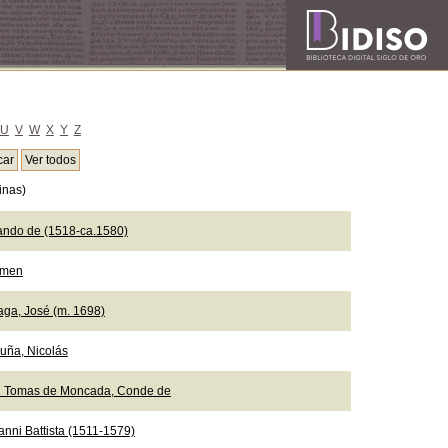
U
V
W
X
Y
Z
inas)
ando de (1518-ca.1580)
emen
aga, José (m. 1698)
uña, Nicolás
n Tomas de Moncada, Conde de
anni Battista (1511-1579)