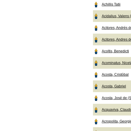
Achillis Tatii
Acidalius, Valens
Acitores, Andrés de
Acitores, Andres de
Acoltis, Benedicti
Acominatus, Nicet
Acosta, Cristóbal
Acosta, Gabriel
Acosta, José de (S
Acquaviva, Claudio
Acropolita, Georgi