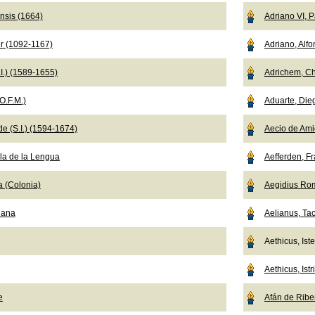
nsis (1664)
Adriano VI, 
r (1092-1167)
Adriano, Alf
I.) (1589-1655)
Adrichem, Ch
O.F.M.)
Aduarte, Die
e (S.I.) (1594-1674)
Aecio de Ami
a de la Lengua
Aefferden, F
a (Colonia)
Aegidius Ro
iana
Aelianus, Tac
Aethicus, Ist
Aethicus, Istr
e
Afán de Ribe