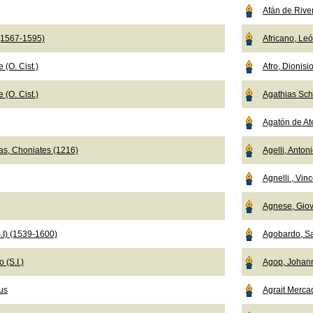
Afán de Rive
 (1567-1595)
Africano, Le
 (O. Cist.)
Afro, Dionisi
 (O. Cist.)
Agathias Sch
Agatón de Ate
as, Choniates (1216)
Agelli, Anton
Agnelli , Vi
Agnese, Giov
.I) (1539-1600)
Agobardo, Sa
 (S.I.)
Agop, Johan
us
Agrait Merca