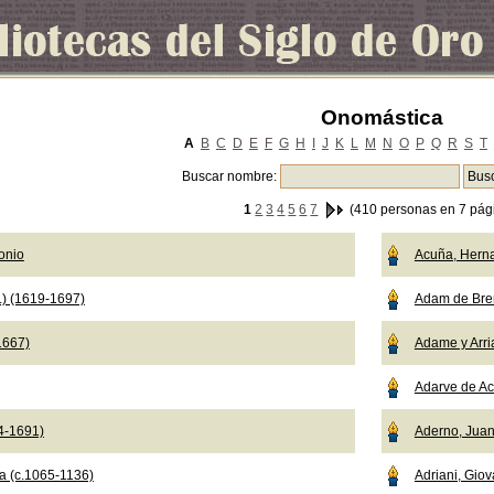
Onomástica
A
B
C
D
E
F
G
H
I
J
K
L
M
N
O
P
Q
R
S
T
Buscar nombre:
1
2
3
4
5
6
7
(410 personas en 7 pág
onio
Acuña, Hern
.) (1619-1697)
Adam de Br
1667)
Adame y Arri
Adarve de Ac
04-1691)
Aderno, Jua
a (c.1065-1136)
Adriani, Giov