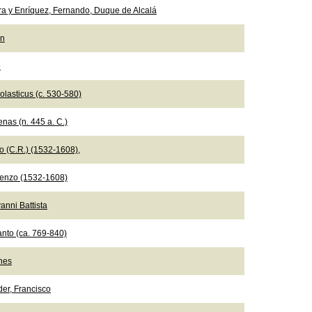
ra y Enríquez, Fernando, Duque de Alcalá
ón
o
olasticus (c. 530-580)
nas (n. 445 a. C.)
io (C.R.) (1532-1608),
ncenzo (1532-1608)
anni Battista
nto (ca. 769-840)
nes
der, Francisco