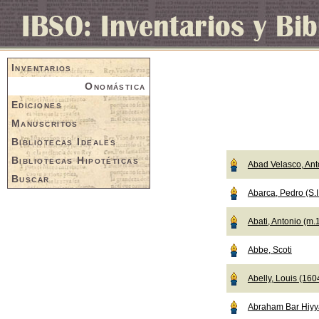
Inventarios
Onomástica
Ediciones
Manuscritos
Bibliotecas Ideales
Bibliotecas Hipotéticas
Abad Velasco, Ant
Buscar
Abarca, Pedro (S.I
Abati, Antonio (m.
Abbe, Scoti
Abelly, Louis (16
Abraham Bar Hiyy