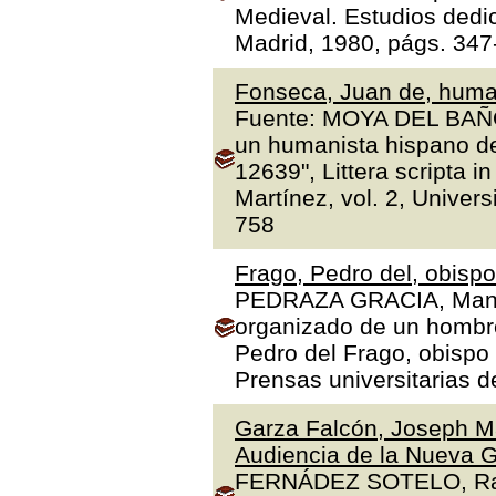
Medieval. Estudios dedi
Madrid, 1980, págs. 347
Fonseca, Juan de, human
Fuente: MOYA DEL BAÑO,
un humanista hispano de
12639", Littera scripta 
Martínez, vol. 2, Univer
758
Frago, Pedro del, obisp
PEDRAZA GRACIA, Manue
organizado de un hombre 
Pedro del Frago, obispo
Prensas universitarias 
Garza Falcón, Joseph Ma
Audiencia de la Nueva G
FERNÁDEZ SOTELO, Rafae