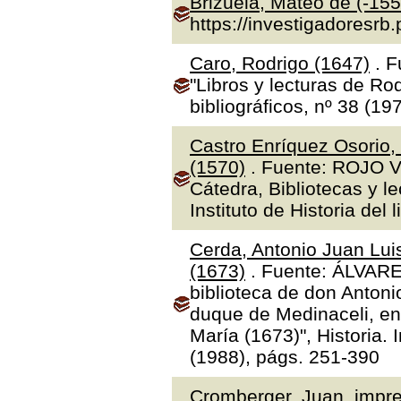
Brizuela, Mateo de (-155
https://investigadoresrb
Caro, Rodrigo (1647)
. F
"Libros y lecturas de Ro
bibliográficos, nº 38 (19
Castro Enríquez Osorio,
(1570)
. Fuente: ROJO V
Cátedra, Bibliotecas y l
Instituto de Historia del 
Cerda, Antonio Juan Luis
(1673)
. Fuente: ÁLVAR
biblioteca de don Antoni
duque de Medinaceli, en
María (1673)", Historia.
(1988), págs. 251-390
Cromberger, Juan, impre