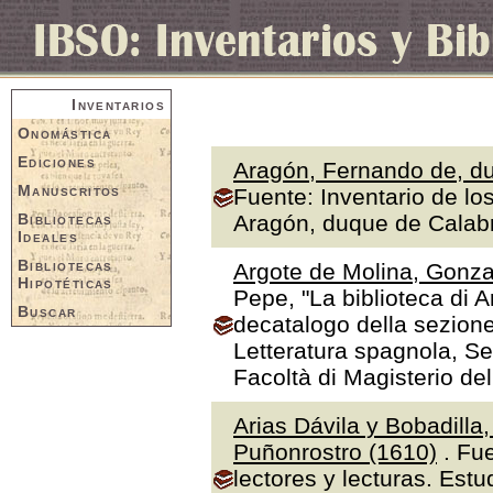
Inventarios
Onomástica
Ediciones
Aragón, Fernando de, du
Manuscritos
Fuente: Inventario de lo
Bibliotecas
Aragón, duque de Calabr
Ideales
Bibliotecas
Argote de Molina, Gonza
Hipotéticas
Pepe, "La biblioteca di A
Buscar
decatalogo della sezione
Letteratura spagnola, Se
Facoltà di Magisterio de
Arias Dávila y Bobadilla
Puñonrostro (1610)
. Fue
lectores y lecturas. Estu