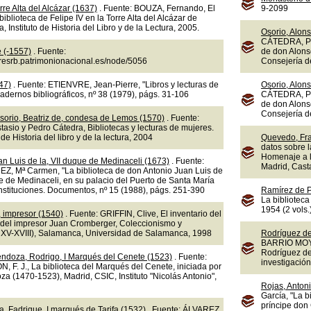
rre Alta del Alcázar (1637)
. Fuente: BOUZA, Fernando, El
9-2099
a biblioteca de Felipe IV en la Torre Alta del Alcázar de
 Instituto de Historia del Libro y de la Lectura, 2005.
Osorio, Alons
CÁTEDRA, Ped
e (-1557)
. Fuente:
de don Alons
doresrb.patrimonionacional.es/node/5056
Consejería d
47)
. Fuente: ETIENVRE, Jean-Pierre, "Libros y lecturas de
Osorio, Alons
dernos bibliográficos, nº 38 (1979), págs. 31-106
CÁTEDRA, Ped
de don Alons
Consejería d
sorio, Beatriz de, condesa de Lemos (1570)
. Fuente:
sio y Pedro Cátedra, Bibliotecas y lecturas de mujeres.
 de Historia del libro y de la lectura, 2004
Quevedo, Fra
datos sobre l
Homenaje a l
n Luis de la, VII duque de Medinaceli (1673)
. Fuente:
Madrid, Cast
 Mª Carmen, "La biblioteca de don Antonio Juan Luis de
e de Medinaceli, en su palacio del Puerto de Santa María
 Instituciones. Documentos, nº 15 (1988), págs. 251-390
Ramírez de P
La biblioteca
1954 (2 vols.
 impresor (1540)
. Fuente: GRIFFIN, Clive, El inventario del
 del impresor Juan Cromberger, Coleccionismo y
os XV-XVIII), Salamanca, Universidad de Salamanca, 1998
Rodríguez de 
BARRIO MOYA, 
Rodríguez de 
endoza, Rodrigo, I Marqués del Cenete (1523)
. Fuente:
investigación
. J., La biblioteca del Marqués del Cenete, iniciada por
a (1470-1523), Madrid, CSIC, Instituto "Nicolás Antonio",
Rojas, Antoni
García, "La b
príncipe don 
, Fadrique, I marqués de Tarifa (1532)
. Fuente: ÁLVAREZ