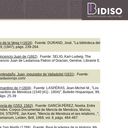
so de la Vega (+1616)
. Fuente: DURAND, José, "La biblioteca del
II, (1947), págs. 239-264.
incencio Juan de (1662)
. Fuente: SELIG, Karl-Ludwig, The
ncencio Juan de Lastanosa Patron of Gracian, Genève, Librairie E.
ntesdaño, Juan, inquisidor de Valladolid (1631)
. Fuente:
nastasiorojo.com/
rnardino de (+1604)
. Fuente: LASPÉRAS, Jean-Michel M., "Los
nardino de Mendoza (1540 [41] - 1604)", Bulletin Hispanique, 99,
págs. 25-39
ncía de (1553, 1562)
. Fuente: GARCÍA PÉREZ, Noelia, Entre
ndes. Corpus Documental de Mencía de Mendoza, Murcia,
04; STEPPE, Jan Karel, "Mencia de Mendoza et ses relations...",
mianum, Leiden, Brill, 1969, vol. II, págs. 464-467.
e San Martín (1788)
. Fuente: Real Academia de la Historia: Ms.