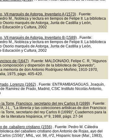
o, VII marqués de Astorga. Inventario A (1573)
. Fuente:
ro M., Nobleza y lectura en tiempos de Felipe II. La biblioteca
o Osorio marqués de Astorga, Junta de Castilla y León,
e Educación y Cultura, 2002
o, VII marqués de Astorga. Inventario B (1589)
. Fuente:
ro M., Nobleza y lectura en tiempos de Felipe II. La biblioteca
o Osorio marqués de Astorga, Junta de Castilla y León,
e Educación y Cultura, 2002
ncisco de (1647)
. Fuente: MALDONADO, Felipe C. R, "Algunos
a composición y dispersión de la biblioteca de Quevedo",
a memoria de don Antonio Rodríguez-Moñino, 1910-1970,
alia, 1975, págs. 405-420.
rado, Lorenzo (1662)
. Fuente: ENTRAMBASAGUAS, Joaquín,
 de Ramírez de Prado, Madrid, CSIC Instituto Nicolás Antonio,
)
la Torre, Francisco, secretario del rey Carlos II (1699)
. Fuente:
J.L., "La librería y las colecciones artísticas de don Francisco
la Torre, secretario del rey Carlos II (1699)", Cuadernos para la
 de la literatura hispánica, nº 9, 1988, págs. 27-34
o de, caballero cristiano (1556)
. Fuente: Pedro M. Cátedra
iblioteca del caballero cristiano don Antonio de Rojas, ayo del
Carlos (1556)", MNL, vol. 98, nº2, Hispanic Issue (Mar., 1983),