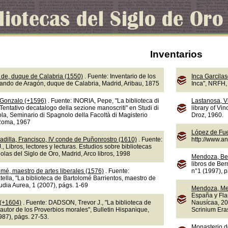
Inventarios
de, duque de Calabria (1550)
. Fuente: Inventario de los
Inca Garcila
nando de Aragón, duque de Calabria, Madrid, Aribau, 1875
Inca", NRFH, 
 Gonzalo (+1596)
. Fuente: INORIA, Pepe, "La biblioteca di
Lastanosa, V
Tentativo decatalogo della sezione manoscriti" en Studi di
library of Vi
la, Seminario di Spagnolo della Facoltà di Magisterio
Droz, 1960.
 Roma, 1967
López de Fue
adilla, Francisco, IV conde de Puñonrostro (1610)
. Fuente:
http://www.a
 Libros, lectores y lecturas. Estudios sobre bibliotecas
olas del Siglo de Oro, Madrid, Arco libros, 1998
Mendoza, Be
libros de Ber
omé, maestro de artes liberales (1576)
. Fuente:
n°1 (1997), 
lla, "La biblioteca de Bartolomé Barrientos, maestro de
tudia Aurea, 1 (2007), págs. 1-69
Mendoza, Me
España y Fla
 (+1604)
. Fuente: DADSON, Trevor J., "La biblioteca de
Nausícaa, 20
autor de los Proverbios morales", Bulletin Hispanique,
Scrinium Eras
987), págs. 27-53.
Monasterio d