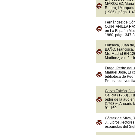
MÁRQUEZ, María d
Ribera, I Marqués 
(1986) , págs. 1-4
Fernández de Cór
QUINTANILLA RASO,
en La España Medi
1980, págs. 347-3
Fonseca, Juan de,
BAÑO, Francisca, "
Ms. Madrid BN 1263
Martínez, vol. 2, 
Frago, Pedro del,
Manuel José, El c
biblioteca de Ped
Prensas universit
Garza Falcón, Jos
Galicia (1763)
. F
oidor de la audie
(1763)», Anuario M
91-160
Gómez de Silva, R
J., Libros, lectore
españolas del Sigl