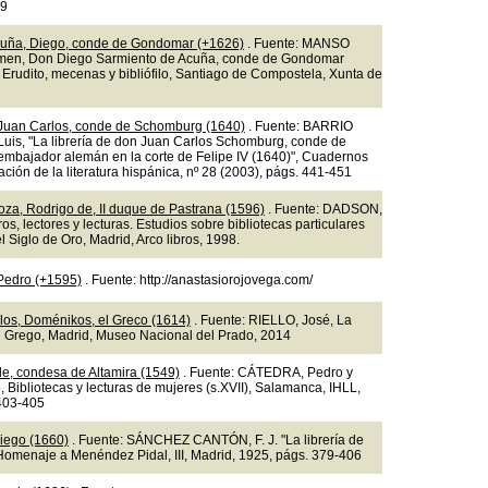
49
cuña, Diego, conde de Gondomar (+1626)
. Fuente: MANSO
en, Don Diego Sarmiento de Acuña, conde de Gondomar
 Erudito, mecenas y bibliófilo, Santiago de Compostela, Xunta de
Juan Carlos, conde de Schomburg (1640)
. Fuente: BARRIO
uis, "La librería de don Juan Carlos Schomburg, conde de
mbajador alemán en la corte de Felipe IV (1640)", Cuadernos
ación de la literatura hispánica, nº 28 (2003), págs. 441-451
oza, Rodrigo de, II duque de Pastrana (1596)
. Fuente: DADSON,
bros, lectores y lecturas. Estudios sobre bibliotecas particulares
 Siglo de Oro, Madrid, Arco libros, 1998.
 Pedro (+1595)
. Fuente: http://anastasiorojovega.com/
os, Doménikos, el Greco (1614)
. Fuente: RIELLO, José, La
el Grego, Madrid, Museo Nacional del Prado, 2014
de, condesa de Altamira (1549)
. Fuente: CÁTEDRA, Pedro y
, Bibliotecas y lecturas de mujeres (s.XVII), Salamanca, IHLL,
403-405
iego (1660)
. Fuente: SÁNCHEZ CANTÓN, F. J. "La librería de
Homenaje a Menéndez Pidal, III, Madrid, 1925, págs. 379-406