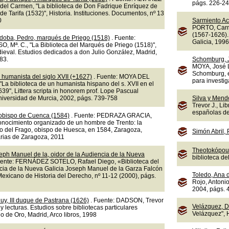
págs. 226-2
el Carmen, "La biblioteca de Don Fadrique Enríquez de
de Tarifa (1532)", Historia. Instituciones. Documentos, nº 13
0
Sarmiento A
PORTO, Carm
(1567-1626).
doba, Pedro, marqués de Priego (1518)
. Fuente:
Galicia, 1996
 Mª. C., "La Biblioteca del Marqués de Priego (1518)",
eval. Estudios dedicados a don Julio González, Madrid,
83.
Schomburg, 
MOYA, José L
Schomburg, e
 humanista del siglo XVII (+1627)
. Fuente: MOYA DEL
para investig
La biblioteca de un humanista hispano del s. XVII en el
9", Littera scripta in honorem prof. Lope Pascual
Universidad de Murcia, 2002, págs. 739-758
Silva y Mend
Trevor J., Li
españolas del
 obispo de Cuenca (1584)
. Fuente: PEDRAZA GRACIA,
onocimiento organizado de un hombre de Trento: la
ro del Frago, obispo de Huesca, en 1584, Zaragoza,
Simón Abril,
arias de Zaragoza, 2011
Theotokópoul
eph Manuel de la, oidor de la Audiencia de la Nueva
biblioteca d
uente: FERNÁDEZ SOTELO, Rafael Diego, «Biblioteca del
ncia de la Nueva Galicia Joseph Manuel de la Garza Falcón
Toledo, Ana 
exicano de Historia del Derecho, nº 11-12 (2000), págs.
Rojo, Antonio
2004, págs. 
uy, III duque de Pastrana (1626)
. Fuente: DADSON, Trevor
Velázquez, D
s y lecturas. Estudios sobre bibliotecas particulares
Velázquez", 
o de Oro, Madrid, Arco libros, 1998