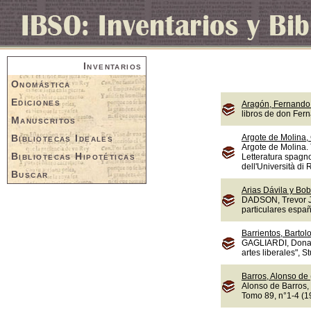
Inventarios
Onomástica
Ediciones
Aragón, Fernando 
libros de don Fer
Manuscritos
Bibliotecas Ideales
Argote de Molina,
Argote de Molina. 
Bibliotecas Hipotéticas
Letteratura spagno
dell'Università di
Buscar
Arias Dávila y Bob
DADSON, Trevor J.,
particulares españ
Barrientos, Bartol
GAGLIARDI, Donate
artes liberales", S
Barros, Alonso de
Alonso de Barros, 
Tomo 89, n°1-4 (1