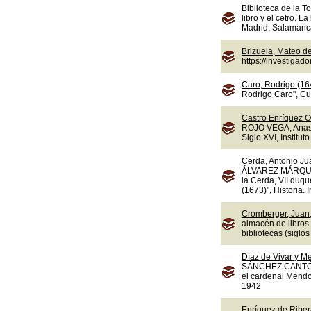
Biblioteca de la To
libro y el cetro. L
Madrid, Salamanca,
Brizuela, Mateo d
https://investiga
Caro, Rodrigo (16
Rodrigo Caro", Cua
Castro Enríquez O
ROJO VEGA, Anasta
Siglo XVI, Instituto
Cerda, Antonio Jua
ÁLVAREZ MÁRQUEZ,
la Cerda, VII duqu
(1673)", Historia.
Cromberger, Juan,
almacén de libros
bibliotecas (sigl
Díaz de Vivar y M
SÁNCHEZ CANTÓN, F
el cardenal Mendoz
1942
Enríquez de Ribera