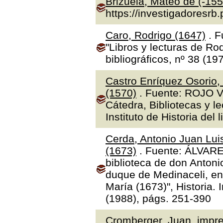
Brizuela, Mateo de (-155
https://investigadoresrb
Caro, Rodrigo (1647)
. F
"Libros y lecturas de Ro
bibliográficos, nº 38 (19
Castro Enríquez Osorio,
(1570)
. Fuente: ROJO V
Cátedra, Bibliotecas y l
Instituto de Historia del 
Cerda, Antonio Juan Luis
(1673)
. Fuente: ÁLVAR
biblioteca de don Antoni
duque de Medinaceli, en
María (1673)", Historia.
(1988), págs. 251-390
Cromberger, Juan, impre