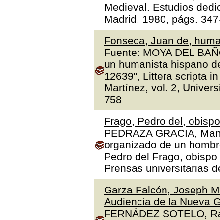
Medieval. Estudios dedi
Madrid, 1980, págs. 347
Fonseca, Juan de, human
Fuente: MOYA DEL BAÑO,
un humanista hispano de
12639", Littera scripta 
Martínez, vol. 2, Univer
758
Frago, Pedro del, obisp
PEDRAZA GRACIA, Manue
organizado de un hombre 
Pedro del Frago, obispo
Prensas universitarias 
Garza Falcón, Joseph Ma
Audiencia de la Nueva G
FERNÁDEZ SOTELO, Rafae