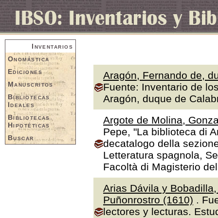
Inventarios
Onomástica
Ediciones
Aragón, Fernando de, du
Manuscritos
Fuente: Inventario de lo
Bibliotecas
Aragón, duque de Calabr
Ideales
Bibliotecas
Argote de Molina, Gonza
Hipotéticas
Pepe, "La biblioteca di A
Buscar
decatalogo della sezione
Letteratura spagnola, Se
Facoltà di Magisterio de
Arias Dávila y Bobadilla
Puñonrostro (1610)
. Fue
lectores y lecturas. Estu