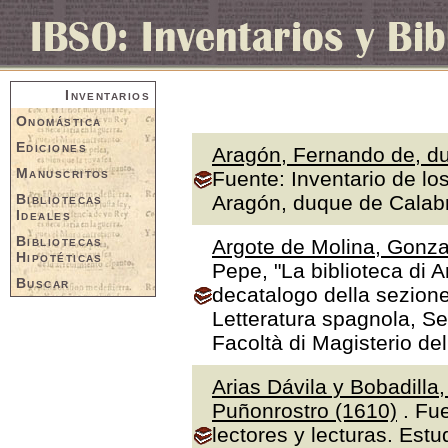
Inventarios
Onomástica
Ediciones
Aragón, Fernando de, du
Manuscritos
Fuente: Inventario de lo
Bibliotecas
Aragón, duque de Calabr
Ideales
Bibliotecas
Argote de Molina, Gonza
Hipotéticas
Pepe, "La biblioteca di A
Buscar
decatalogo della sezione
Letteratura spagnola, Se
Facoltà di Magisterio de
Arias Dávila y Bobadilla
Puñonrostro (1610)
. Fue
lectores y lecturas. Estu