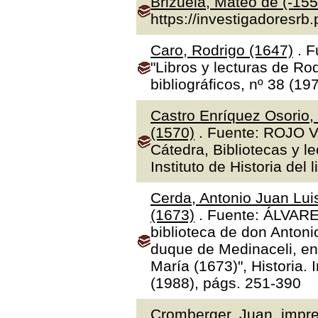
Brizuela, Mateo de (-155
https://investigadoresrb
Caro, Rodrigo (1647)
. F
"Libros y lecturas de Ro
bibliográficos, nº 38 (19
Castro Enríquez Osorio,
(1570)
. Fuente: ROJO V
Cátedra, Bibliotecas y l
Instituto de Historia del 
Cerda, Antonio Juan Luis
(1673)
. Fuente: ÁLVAR
biblioteca de don Antoni
duque de Medinaceli, en
María (1673)", Historia.
(1988), págs. 251-390
Cromberger, Juan, impre