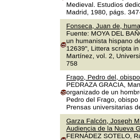
Medieval. Estudios dedi
Madrid, 1980, págs. 347
Fonseca, Juan de, human
Fuente: MOYA DEL BAÑO,
un humanista hispano de
12639", Littera scripta 
Martínez, vol. 2, Univer
758
Frago, Pedro del, obisp
PEDRAZA GRACIA, Manue
organizado de un hombre 
Pedro del Frago, obispo
Prensas universitarias 
Garza Falcón, Joseph Ma
Audiencia de la Nueva G
FERNÁDEZ SOTELO, Rafae