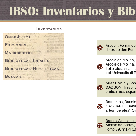
Inventarios
Onomástica
Ediciones
Aragón, Fernando 
libros de don Fer
Manuscritos
Bibliotecas Ideales
Argote de Molina,
Argote de Molina. 
Bibliotecas Hipotéticas
Letteratura spagno
dell'Università di
Buscar
Arias Dávila y Bob
DADSON, Trevor J.,
particulares españ
Barrientos, Bartol
GAGLIARDI, Donate
artes liberales", S
Barros, Alonso de
Alonso de Barros, 
Tomo 89, n°1-4 (1