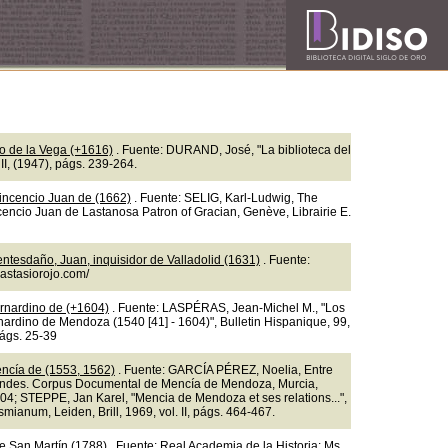
so de la Vega (+1616)
. Fuente: DURAND, José, "La biblioteca del
II, (1947), págs. 239-264.
incencio Juan de (1662)
. Fuente: SELIG, Karl-Ludwig, The
ncencio Juan de Lastanosa Patron of Gracian, Genève, Librairie E.
ntesdaño, Juan, inquisidor de Valladolid (1631)
. Fuente:
nastasiorojo.com/
rnardino de (+1604)
. Fuente: LASPÉRAS, Jean-Michel M., "Los
nardino de Mendoza (1540 [41] - 1604)", Bulletin Hispanique, 99,
págs. 25-39
ncía de (1553, 1562)
. Fuente: GARCÍA PÉREZ, Noelia, Entre
ndes. Corpus Documental de Mencía de Mendoza, Murcia,
04; STEPPE, Jan Karel, "Mencia de Mendoza et ses relations...",
mianum, Leiden, Brill, 1969, vol. II, págs. 464-467.
e San Martín (1788)
. Fuente: Real Academia de la Historia: Ms.