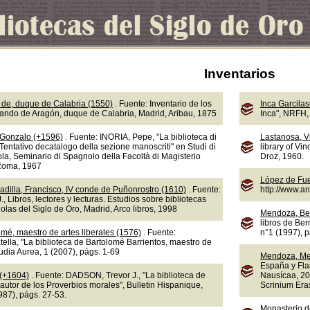
Inventarios
de, duque de Calabria (1550)
. Fuente: Inventario de los
Inca Garcila
nando de Aragón, duque de Calabria, Madrid, Aribau, 1875
Inca", NRFH, 
 Gonzalo (+1596)
. Fuente: INORIA, Pepe, "La biblioteca di
Lastanosa, V
Tentativo decatalogo della sezione manoscriti" en Studi di
library of Vi
la, Seminario di Spagnolo della Facoltà di Magisterio
Droz, 1960.
 Roma, 1967
López de Fue
adilla, Francisco, IV conde de Puñonrostro (1610)
. Fuente:
http://www.a
 Libros, lectores y lecturas. Estudios sobre bibliotecas
olas del Siglo de Oro, Madrid, Arco libros, 1998
Mendoza, Be
libros de Ber
omé, maestro de artes liberales (1576)
. Fuente:
n°1 (1997), 
lla, "La biblioteca de Bartolomé Barrientos, maestro de
tudia Aurea, 1 (2007), págs. 1-69
Mendoza, Me
España y Fla
 (+1604)
. Fuente: DADSON, Trevor J., "La biblioteca de
Nausícaa, 20
autor de los Proverbios morales", Bulletin Hispanique,
Scrinium Eras
987), págs. 27-53.
Monasterio d