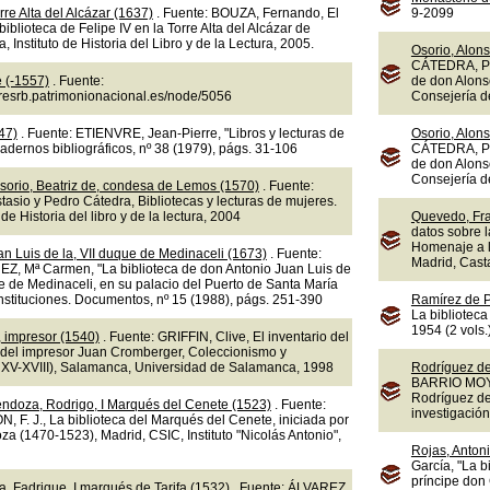
rre Alta del Alcázar (1637)
. Fuente: BOUZA, Fernando, El
9-2099
a biblioteca de Felipe IV en la Torre Alta del Alcázar de
 Instituto de Historia del Libro y de la Lectura, 2005.
Osorio, Alons
CÁTEDRA, Ped
e (-1557)
. Fuente:
de don Alons
doresrb.patrimonionacional.es/node/5056
Consejería d
47)
. Fuente: ETIENVRE, Jean-Pierre, "Libros y lecturas de
Osorio, Alons
dernos bibliográficos, nº 38 (1979), págs. 31-106
CÁTEDRA, Ped
de don Alons
Consejería d
sorio, Beatriz de, condesa de Lemos (1570)
. Fuente:
sio y Pedro Cátedra, Bibliotecas y lecturas de mujeres.
 de Historia del libro y de la lectura, 2004
Quevedo, Fra
datos sobre l
Homenaje a l
n Luis de la, VII duque de Medinaceli (1673)
. Fuente:
Madrid, Cast
 Mª Carmen, "La biblioteca de don Antonio Juan Luis de
e de Medinaceli, en su palacio del Puerto de Santa María
 Instituciones. Documentos, nº 15 (1988), págs. 251-390
Ramírez de P
La biblioteca
1954 (2 vols.
 impresor (1540)
. Fuente: GRIFFIN, Clive, El inventario del
 del impresor Juan Cromberger, Coleccionismo y
os XV-XVIII), Salamanca, Universidad de Salamanca, 1998
Rodríguez de 
BARRIO MOYA, 
Rodríguez de 
endoza, Rodrigo, I Marqués del Cenete (1523)
. Fuente:
investigación
. J., La biblioteca del Marqués del Cenete, iniciada por
a (1470-1523), Madrid, CSIC, Instituto "Nicolás Antonio",
Rojas, Antoni
García, "La b
príncipe don 
, Fadrique, I marqués de Tarifa (1532)
. Fuente: ÁLVAREZ