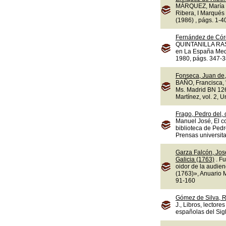
MÁRQUEZ, María d
Ribera, I Marqués 
(1986) , págs. 1-4
Fernández de Cór
QUINTANILLA RASO,
en La España Medi
1980, págs. 347-3
Fonseca, Juan de,
BAÑO, Francisca, "
Ms. Madrid BN 1263
Martínez, vol. 2, 
Frago, Pedro del,
Manuel José, El c
biblioteca de Ped
Prensas universit
Garza Falcón, Jos
Galicia (1763)
. F
oidor de la audie
(1763)», Anuario M
91-160
Gómez de Silva, R
J., Libros, lectore
españolas del Sigl