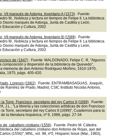
o, VII marqués de Astorga. Inventario A (1573)
. Fuente:
ro M., Nobleza y lectura en tiempos de Felipe II. La biblioteca
o Osorio marqués de Astorga, Junta de Castilla y León,
e Educación y Cultura, 2002
o, VII marqués de Astorga. Inventario B (1589)
. Fuente:
ro M., Nobleza y lectura en tiempos de Felipe II. La biblioteca
o Osorio marqués de Astorga, Junta de Castilla y León,
e Educación y Cultura, 2002
ncisco de (1647)
. Fuente: MALDONADO, Felipe C. R, "Algunos
a composición y dispersión de la biblioteca de Quevedo",
a memoria de don Antonio Rodríguez-Moñino, 1910-1970,
alia, 1975, págs. 405-420.
rado, Lorenzo (1662)
. Fuente: ENTRAMBASAGUAS, Joaquín,
 de Ramírez de Prado, Madrid, CSIC Instituto Nicolás Antonio,
)
la Torre, Francisco, secretario del rey Carlos II (1699)
. Fuente:
J.L., "La librería y las colecciones artísticas de don Francisco
la Torre, secretario del rey Carlos II (1699)", Cuadernos para la
 de la literatura hispánica, nº 9, 1988, págs. 27-34
o de, caballero cristiano (1556)
. Fuente: Pedro M. Cátedra
iblioteca del caballero cristiano don Antonio de Rojas, ayo del
Carlos (1556)", MNL, vol. 98, nº2, Hispanic Issue (Mar., 1983),