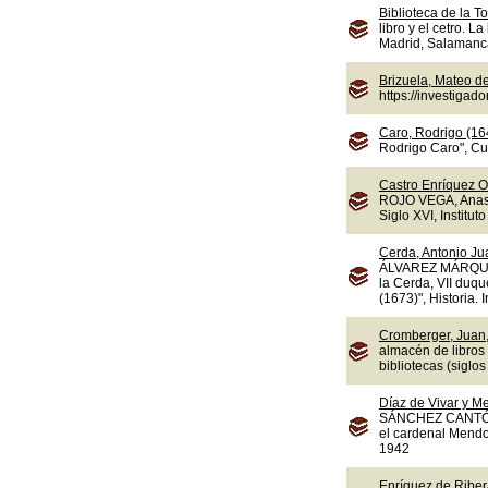
Biblioteca de la To
libro y el cetro. L
Madrid, Salamanca,
Brizuela, Mateo d
https://investiga
Caro, Rodrigo (16
Rodrigo Caro", Cua
Castro Enríquez O
ROJO VEGA, Anasta
Siglo XVI, Instituto
Cerda, Antonio Jua
ÁLVAREZ MÁRQUEZ,
la Cerda, VII duqu
(1673)", Historia.
Cromberger, Juan,
almacén de libros
bibliotecas (sigl
Díaz de Vivar y M
SÁNCHEZ CANTÓN, F
el cardenal Mendoz
1942
Enríquez de Ribera