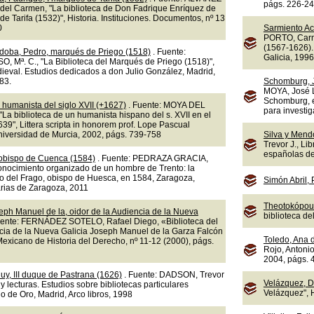
págs. 226-2
el Carmen, "La biblioteca de Don Fadrique Enríquez de
de Tarifa (1532)", Historia. Instituciones. Documentos, nº 13
0
Sarmiento A
PORTO, Carm
(1567-1626).
doba, Pedro, marqués de Priego (1518)
. Fuente:
Galicia, 1996
 Mª. C., "La Biblioteca del Marqués de Priego (1518)",
eval. Estudios dedicados a don Julio González, Madrid,
83.
Schomburg, 
MOYA, José L
Schomburg, e
 humanista del siglo XVII (+1627)
. Fuente: MOYA DEL
para investig
La biblioteca de un humanista hispano del s. XVII en el
9", Littera scripta in honorem prof. Lope Pascual
Universidad de Murcia, 2002, págs. 739-758
Silva y Mend
Trevor J., Li
españolas del
 obispo de Cuenca (1584)
. Fuente: PEDRAZA GRACIA,
onocimiento organizado de un hombre de Trento: la
ro del Frago, obispo de Huesca, en 1584, Zaragoza,
Simón Abril,
arias de Zaragoza, 2011
Theotokópoul
eph Manuel de la, oidor de la Audiencia de la Nueva
biblioteca d
uente: FERNÁDEZ SOTELO, Rafael Diego, «Biblioteca del
ncia de la Nueva Galicia Joseph Manuel de la Garza Falcón
Toledo, Ana 
exicano de Historia del Derecho, nº 11-12 (2000), págs.
Rojo, Antonio
2004, págs. 
uy, III duque de Pastrana (1626)
. Fuente: DADSON, Trevor
Velázquez, D
s y lecturas. Estudios sobre bibliotecas particulares
Velázquez", 
o de Oro, Madrid, Arco libros, 1998