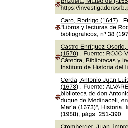
Brizuela, Mateo de (-155
https://investigadoresrb
Caro, Rodrigo (1647)
. F
"Libros y lecturas de Ro
bibliográficos, nº 38 (19
Castro Enríquez Osorio,
(1570)
. Fuente: ROJO V
Cátedra, Bibliotecas y l
Instituto de Historia del 
Cerda, Antonio Juan Luis
(1673)
. Fuente: ÁLVAR
biblioteca de don Antoni
duque de Medinaceli, en
María (1673)", Historia.
(1988), págs. 251-390
Cromberger, Juan, impre