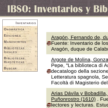
Inventarios
Onomástica
Ediciones
Aragón, Fernando de, du
Manuscritos
Fuente: Inventario de lo
Bibliotecas
Aragón, duque de Calabr
Ideales
Bibliotecas
Argote de Molina, Gonza
Hipotéticas
Pepe, "La biblioteca di A
Buscar
decatalogo della sezione
Letteratura spagnola, Se
Facoltà di Magisterio de
Arias Dávila y Bobadilla
Puñonrostro (1610)
. Fue
lectores y lecturas. Estu