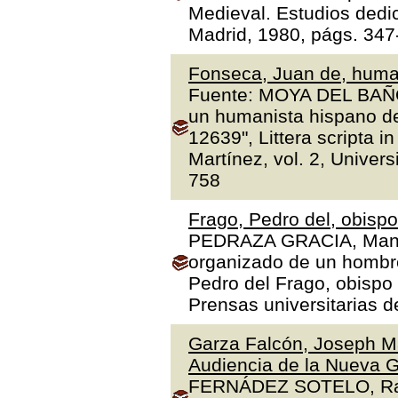
Medieval. Estudios dedi
Madrid, 1980, págs. 347
Fonseca, Juan de, human
Fuente: MOYA DEL BAÑO,
un humanista hispano de
12639", Littera scripta 
Martínez, vol. 2, Univer
758
Frago, Pedro del, obisp
PEDRAZA GRACIA, Manue
organizado de un hombre 
Pedro del Frago, obispo
Prensas universitarias 
Garza Falcón, Joseph Ma
Audiencia de la Nueva G
FERNÁDEZ SOTELO, Rafae