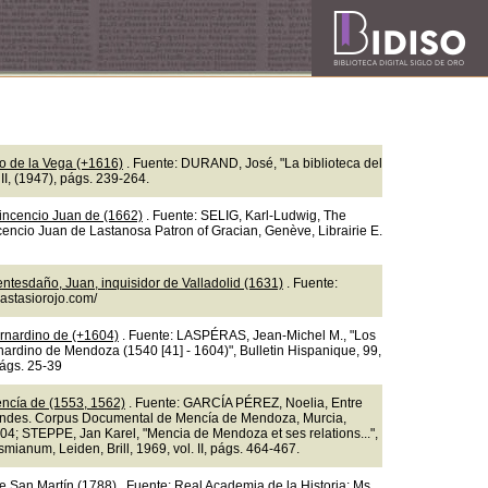
so de la Vega (+1616)
. Fuente: DURAND, José, "La biblioteca del
II, (1947), págs. 239-264.
incencio Juan de (1662)
. Fuente: SELIG, Karl-Ludwig, The
ncencio Juan de Lastanosa Patron of Gracian, Genève, Librairie E.
ntesdaño, Juan, inquisidor de Valladolid (1631)
. Fuente:
nastasiorojo.com/
rnardino de (+1604)
. Fuente: LASPÉRAS, Jean-Michel M., "Los
nardino de Mendoza (1540 [41] - 1604)", Bulletin Hispanique, 99,
págs. 25-39
ncía de (1553, 1562)
. Fuente: GARCÍA PÉREZ, Noelia, Entre
ndes. Corpus Documental de Mencía de Mendoza, Murcia,
04; STEPPE, Jan Karel, "Mencia de Mendoza et ses relations...",
mianum, Leiden, Brill, 1969, vol. II, págs. 464-467.
e San Martín (1788)
. Fuente: Real Academia de la Historia: Ms.