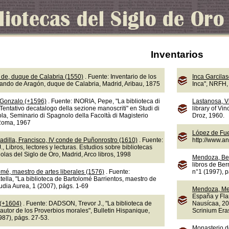
Inventarios
de, duque de Calabria (1550)
. Fuente: Inventario de los
Inca Garcila
nando de Aragón, duque de Calabria, Madrid, Aribau, 1875
Inca", NRFH, 
 Gonzalo (+1596)
. Fuente: INORIA, Pepe, "La biblioteca di
Lastanosa, V
Tentativo decatalogo della sezione manoscriti" en Studi di
library of Vi
la, Seminario di Spagnolo della Facoltà di Magisterio
Droz, 1960.
 Roma, 1967
López de Fue
adilla, Francisco, IV conde de Puñonrostro (1610)
. Fuente:
http://www.a
 Libros, lectores y lecturas. Estudios sobre bibliotecas
olas del Siglo de Oro, Madrid, Arco libros, 1998
Mendoza, Be
libros de Ber
omé, maestro de artes liberales (1576)
. Fuente:
n°1 (1997), 
lla, "La biblioteca de Bartolomé Barrientos, maestro de
tudia Aurea, 1 (2007), págs. 1-69
Mendoza, Me
España y Fla
 (+1604)
. Fuente: DADSON, Trevor J., "La biblioteca de
Nausícaa, 20
autor de los Proverbios morales", Bulletin Hispanique,
Scrinium Eras
987), págs. 27-53.
Monasterio d