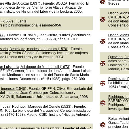
rre Alta del Alcázar (1637)
. Fuente: BOUZA, Fernando, El
9-2099
a biblioteca de Felipe IV en la Torre Alta del Alcázar de
 Instituto de Historia del Libro y de la Lectura, 2005.
Osorio, Alons
CÁTEDRA, Ped
e (-1557)
. Fuente:
de don Alons
doresrb.patrimonionacional.es/node/5056
Consejería d
47)
. Fuente: ETIENVRE, Jean-Pierre, "Libros y lecturas de
Osorio, Alons
dernos bibliográficos, nº 38 (1979), págs. 31-106
CÁTEDRA, Ped
de don Alons
Consejería d
sorio, Beatriz de, condesa de Lemos (1570)
. Fuente:
sio y Pedro Cátedra, Bibliotecas y lecturas de mujeres.
 de Historia del libro y de la lectura, 2004
Quevedo, Fra
datos sobre l
Homenaje a l
n Luis de la, VII duque de Medinaceli (1673)
. Fuente:
Madrid, Cast
 Mª Carmen, "La biblioteca de don Antonio Juan Luis de
e de Medinaceli, en su palacio del Puerto de Santa María
 Instituciones. Documentos, nº 15 (1988), págs. 251-390
Ramírez de P
La biblioteca
1954 (2 vols.
 impresor (1540)
. Fuente: GRIFFIN, Clive, El inventario del
 del impresor Juan Cromberger, Coleccionismo y
os XV-XVIII), Salamanca, Universidad de Salamanca, 1998
Rodríguez de 
BARRIO MOYA, 
Rodríguez de 
endoza, Rodrigo, I Marqués del Cenete (1523)
. Fuente:
investigación
. J., La biblioteca del Marqués del Cenete, iniciada por
a (1470-1523), Madrid, CSIC, Instituto "Nicolás Antonio",
Rojas, Antoni
García, "La b
príncipe don 
, Fadrique, I marqués de Tarifa (1532)
. Fuente: ÁLVAREZ