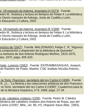
o, VII marqués de Astorga. Inventario A (1573)
. Fuente:
ro M., Nobleza y lectura en tiempos de Felipe II. La biblioteca
o Osorio marqués de Astorga, Junta de Castilla y León,
e Educación y Cultura, 2002
o, VII marqués de Astorga. Inventario B (1589)
. Fuente:
ro M., Nobleza y lectura en tiempos de Felipe II. La biblioteca
o Osorio marqués de Astorga, Junta de Castilla y León,
e Educación y Cultura, 2002
ncisco de (1647)
. Fuente: MALDONADO, Felipe C. R, "Algunos
a composición y dispersión de la biblioteca de Quevedo",
a memoria de don Antonio Rodríguez-Moñino, 1910-1970,
alia, 1975, págs. 405-420.
rado, Lorenzo (1662)
. Fuente: ENTRAMBASAGUAS, Joaquín,
 de Ramírez de Prado, Madrid, CSIC Instituto Nicolás Antonio,
)
la Torre, Francisco, secretario del rey Carlos II (1699)
. Fuente:
J.L., "La librería y las colecciones artísticas de don Francisco
la Torre, secretario del rey Carlos II (1699)", Cuadernos para la
 de la literatura hispánica, nº 9, 1988, págs. 27-34
o de, caballero cristiano (1556)
. Fuente: Pedro M. Cátedra
iblioteca del caballero cristiano don Antonio de Rojas, ayo del
Carlos (1556)", MNL, vol. 98, nº2, Hispanic Issue (Mar., 1983),