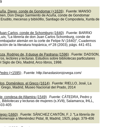
49
cuña, Diego, conde de Gondomar (+1626)
. Fuente: MANSO
en, Don Diego Sarmiento de Acuña, conde de Gondomar
 Erudito, mecenas y bibliófilo, Santiago de Compostela, Xunta de
Juan Carlos, conde de Schomburg (1640)
. Fuente: BARRIO
uis, "La librería de don Juan Carlos Schomburg, conde de
mbajador alemán en la corte de Felipe IV (1640)", Cuadernos
ación de la literatura hispánica, nº 28 (2003), págs. 441-451
oza, Rodrigo de, II duque de Pastrana (1596)
. Fuente: DADSON,
bros, lectores y lecturas. Estudios sobre bibliotecas particulares
 Siglo de Oro, Madrid, Arco libros, 1998.
 Pedro (+1595)
. Fuente: http://anastasiorojovega.com/
os, Doménikos, el Greco (1614)
. Fuente: RIELLO, José, La
el Grego, Madrid, Museo Nacional del Prado, 2014
de, condesa de Altamira (1549)
. Fuente: CÁTEDRA, Pedro y
, Bibliotecas y lecturas de mujeres (s.XVII), Salamanca, IHLL,
403-405
iego (1660)
. Fuente: SÁNCHEZ CANTÓN, F. J. "La librería de
Homenaje a Menéndez Pidal, III, Madrid, 1925, págs. 379-406