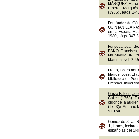
MÁRQUEZ, María d
Ribera, I Marqués 
(1986) , págs. 1-4
Fernández de Cór
QUINTANILLA RASO,
en La España Medi
1980, págs. 347-3
Fonseca, Juan de,
BAÑO, Francisca, "
Ms. Madrid BN 1263
Martínez, vol. 2, 
Frago, Pedro del,
Manuel José, El c
biblioteca de Ped
Prensas universit
Garza Falcón, Jos
Galicia (1763)
. F
oidor de la audie
(1763)», Anuario M
91-160
Gómez de Silva, R
J., Libros, lectore
españolas del Sigl