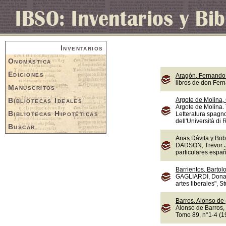
Inventarios
Onomástica
Ediciones
Aragón, Fernando 
libros de don Fer
Manuscritos
Bibliotecas Ideales
Argote de Molina,
Argote de Molina. 
Bibliotecas Hipotéticas
Letteratura spagno
dell'Università di
Buscar
Arias Dávila y Bob
DADSON, Trevor J.,
particulares españ
Barrientos, Bartol
GAGLIARDI, Donate
artes liberales", S
Barros, Alonso de
Alonso de Barros, 
Tomo 89, n°1-4 (1