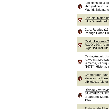
Biblioteca de la To
libro y el cetro. L
Madrid, Salamanca,
Brizuela, Mateo d
https://investiga
Caro, Rodrigo (16
Rodrigo Caro", Cua
Castro Enríquez O
ROJO VEGA, Anasta
Siglo XVI, Instituto
Cerda, Antonio Jua
ÁLVAREZ MÁRQUEZ,
la Cerda, VII duqu
(1673)", Historia.
Cromberger, Juan,
almacén de libros
bibliotecas (sigl
Díaz de Vivar y M
SÁNCHEZ CANTÓN, F
el cardenal Mendoz
1942
Enríquez de Ribera