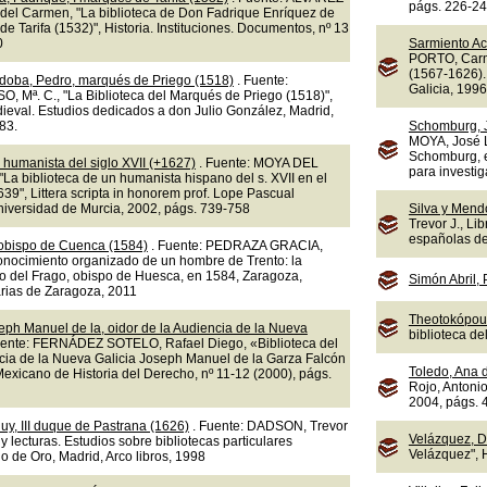
págs. 226-2
el Carmen, "La biblioteca de Don Fadrique Enríquez de
de Tarifa (1532)", Historia. Instituciones. Documentos, nº 13
0
Sarmiento A
PORTO, Carm
(1567-1626).
doba, Pedro, marqués de Priego (1518)
. Fuente:
Galicia, 1996
 Mª. C., "La Biblioteca del Marqués de Priego (1518)",
eval. Estudios dedicados a don Julio González, Madrid,
83.
Schomburg, 
MOYA, José L
Schomburg, e
 humanista del siglo XVII (+1627)
. Fuente: MOYA DEL
para investig
La biblioteca de un humanista hispano del s. XVII en el
9", Littera scripta in honorem prof. Lope Pascual
Universidad de Murcia, 2002, págs. 739-758
Silva y Mend
Trevor J., Li
españolas del
 obispo de Cuenca (1584)
. Fuente: PEDRAZA GRACIA,
onocimiento organizado de un hombre de Trento: la
ro del Frago, obispo de Huesca, en 1584, Zaragoza,
Simón Abril,
arias de Zaragoza, 2011
Theotokópoul
eph Manuel de la, oidor de la Audiencia de la Nueva
biblioteca d
uente: FERNÁDEZ SOTELO, Rafael Diego, «Biblioteca del
ncia de la Nueva Galicia Joseph Manuel de la Garza Falcón
Toledo, Ana 
exicano de Historia del Derecho, nº 11-12 (2000), págs.
Rojo, Antonio
2004, págs. 
uy, III duque de Pastrana (1626)
. Fuente: DADSON, Trevor
Velázquez, D
s y lecturas. Estudios sobre bibliotecas particulares
Velázquez", 
o de Oro, Madrid, Arco libros, 1998