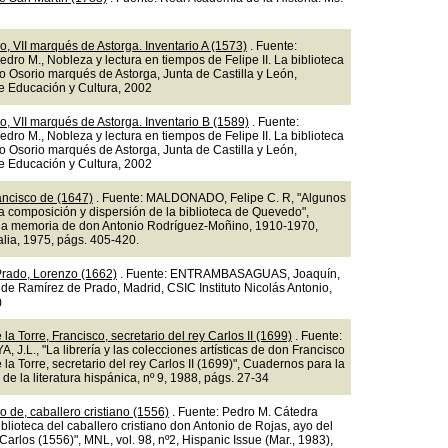
o, VII marqués de Astorga. Inventario A (1573)
. Fuente:
ro M., Nobleza y lectura en tiempos de Felipe II. La biblioteca
o Osorio marqués de Astorga, Junta de Castilla y León,
e Educación y Cultura, 2002
o, VII marqués de Astorga. Inventario B (1589)
. Fuente:
ro M., Nobleza y lectura en tiempos de Felipe II. La biblioteca
o Osorio marqués de Astorga, Junta de Castilla y León,
e Educación y Cultura, 2002
ncisco de (1647)
. Fuente: MALDONADO, Felipe C. R, "Algunos
a composición y dispersión de la biblioteca de Quevedo",
a memoria de don Antonio Rodríguez-Moñino, 1910-1970,
alia, 1975, págs. 405-420.
rado, Lorenzo (1662)
. Fuente: ENTRAMBASAGUAS, Joaquín,
 de Ramírez de Prado, Madrid, CSIC Instituto Nicolás Antonio,
)
la Torre, Francisco, secretario del rey Carlos II (1699)
. Fuente:
J.L., "La librería y las colecciones artísticas de don Francisco
la Torre, secretario del rey Carlos II (1699)", Cuadernos para la
 de la literatura hispánica, nº 9, 1988, págs. 27-34
o de, caballero cristiano (1556)
. Fuente: Pedro M. Cátedra
iblioteca del caballero cristiano don Antonio de Rojas, ayo del
Carlos (1556)", MNL, vol. 98, nº2, Hispanic Issue (Mar., 1983),