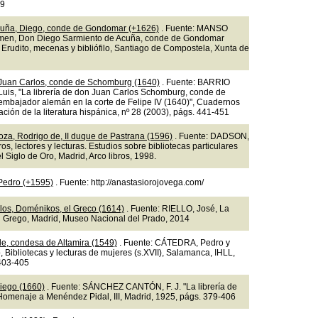
49
cuña, Diego, conde de Gondomar (+1626)
. Fuente: MANSO
en, Don Diego Sarmiento de Acuña, conde de Gondomar
 Erudito, mecenas y bibliófilo, Santiago de Compostela, Xunta de
Juan Carlos, conde de Schomburg (1640)
. Fuente: BARRIO
uis, "La librería de don Juan Carlos Schomburg, conde de
mbajador alemán en la corte de Felipe IV (1640)", Cuadernos
ación de la literatura hispánica, nº 28 (2003), págs. 441-451
oza, Rodrigo de, II duque de Pastrana (1596)
. Fuente: DADSON,
bros, lectores y lecturas. Estudios sobre bibliotecas particulares
 Siglo de Oro, Madrid, Arco libros, 1998.
 Pedro (+1595)
. Fuente: http://anastasiorojovega.com/
os, Doménikos, el Greco (1614)
. Fuente: RIELLO, José, La
el Grego, Madrid, Museo Nacional del Prado, 2014
de, condesa de Altamira (1549)
. Fuente: CÁTEDRA, Pedro y
, Bibliotecas y lecturas de mujeres (s.XVII), Salamanca, IHLL,
403-405
iego (1660)
. Fuente: SÁNCHEZ CANTÓN, F. J. "La librería de
Homenaje a Menéndez Pidal, III, Madrid, 1925, págs. 379-406