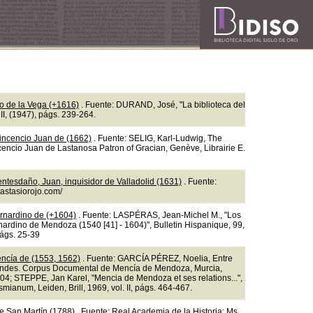
so de la Vega (+1616)
. Fuente: DURAND, José, "La biblioteca del
II, (1947), págs. 239-264.
incencio Juan de (1662)
. Fuente: SELIG, Karl-Ludwig, The
ncencio Juan de Lastanosa Patron of Gracian, Genève, Librairie E.
ntesdaño, Juan, inquisidor de Valladolid (1631)
. Fuente:
nastasiorojo.com/
rnardino de (+1604)
. Fuente: LASPÉRAS, Jean-Michel M., "Los
nardino de Mendoza (1540 [41] - 1604)", Bulletin Hispanique, 99,
págs. 25-39
ncía de (1553, 1562)
. Fuente: GARCÍA PÉREZ, Noelia, Entre
ndes. Corpus Documental de Mencía de Mendoza, Murcia,
04; STEPPE, Jan Karel, "Mencia de Mendoza et ses relations...",
mianum, Leiden, Brill, 1969, vol. II, págs. 464-467.
e San Martín (1788)
. Fuente: Real Academia de la Historia: Ms.