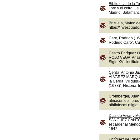
Biblioteca de la To
libro y el cetro. L
Madrid, Salamanca,
Brizuela, Mateo d
https://investiga
Caro, Rodrigo (16
Rodrigo Caro", Cua
Castro Enríquez O
ROJO VEGA, Anasta
Siglo XVI, Instituto
Cerda, Antonio Jua
ÁLVAREZ MÁRQUEZ,
la Cerda, VII duqu
(1673)", Historia.
Cromberger, Juan,
almacén de libros
bibliotecas (sigl
Díaz de Vivar y M
SÁNCHEZ CANTÓN, F
el cardenal Mendoz
1942
Enríquez de Ribera