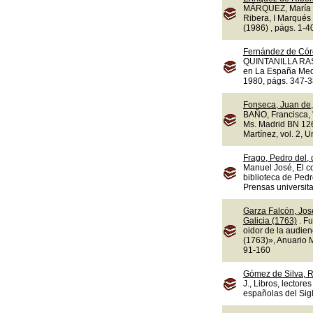
MÁRQUEZ, María d
Ribera, I Marqués 
(1986) , págs. 1-4
Fernández de Cór
QUINTANILLA RASO,
en La España Medi
1980, págs. 347-3
Fonseca, Juan de,
BAÑO, Francisca, "
Ms. Madrid BN 1263
Martínez, vol. 2, 
Frago, Pedro del,
Manuel José, El c
biblioteca de Ped
Prensas universit
Garza Falcón, Jos
Galicia (1763)
. F
oidor de la audie
(1763)», Anuario M
91-160
Gómez de Silva, R
J., Libros, lectore
españolas del Sigl