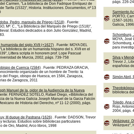
págs. 226-2
el Carmen, "La biblioteca de Don Fadrique Enríquez de
de Tarifa (1532)", Historia. Instituciones. Documentos, nº 13
0
Sarmiento A
PORTO, Carm
(1567-1626).
doba, Pedro, marqués de Priego (1518)
. Fuente:
Galicia, 1996
 Mª. C., "La Biblioteca del Marqués de Priego (1518)",
eval. Estudios dedicados a don Julio González, Madrid,
83.
Schomburg, 
MOYA, José L
Schomburg, e
 humanista del siglo XVII (+1627)
. Fuente: MOYA DEL
para investig
La biblioteca de un humanista hispano del s. XVII en el
9", Littera scripta in honorem prof. Lope Pascual
Universidad de Murcia, 2002, págs. 739-758
Silva y Mend
Trevor J., Li
españolas del
 obispo de Cuenca (1584)
. Fuente: PEDRAZA GRACIA,
onocimiento organizado de un hombre de Trento: la
ro del Frago, obispo de Huesca, en 1584, Zaragoza,
Simón Abril,
arias de Zaragoza, 2011
Theotokópoul
eph Manuel de la, oidor de la Audiencia de la Nueva
biblioteca d
uente: FERNÁDEZ SOTELO, Rafael Diego, «Biblioteca del
ncia de la Nueva Galicia Joseph Manuel de la Garza Falcón
Toledo, Ana 
exicano de Historia del Derecho, nº 11-12 (2000), págs.
Rojo, Antonio
2004, págs. 
uy, III duque de Pastrana (1626)
. Fuente: DADSON, Trevor
Velázquez, D
s y lecturas. Estudios sobre bibliotecas particulares
Velázquez", 
o de Oro, Madrid, Arco libros, 1998