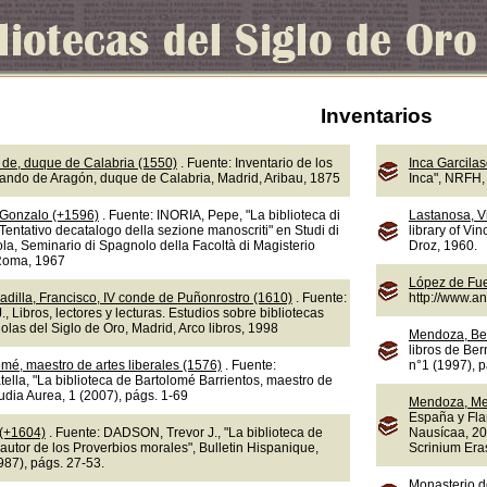
Inventarios
de, duque de Calabria (1550)
. Fuente: Inventario de los
Inca Garcila
nando de Aragón, duque de Calabria, Madrid, Aribau, 1875
Inca", NRFH, 
 Gonzalo (+1596)
. Fuente: INORIA, Pepe, "La biblioteca di
Lastanosa, V
Tentativo decatalogo della sezione manoscriti" en Studi di
library of Vi
la, Seminario di Spagnolo della Facoltà di Magisterio
Droz, 1960.
 Roma, 1967
López de Fue
adilla, Francisco, IV conde de Puñonrostro (1610)
. Fuente:
http://www.a
 Libros, lectores y lecturas. Estudios sobre bibliotecas
olas del Siglo de Oro, Madrid, Arco libros, 1998
Mendoza, Be
libros de Ber
omé, maestro de artes liberales (1576)
. Fuente:
n°1 (1997), 
lla, "La biblioteca de Bartolomé Barrientos, maestro de
tudia Aurea, 1 (2007), págs. 1-69
Mendoza, Me
España y Fla
 (+1604)
. Fuente: DADSON, Trevor J., "La biblioteca de
Nausícaa, 20
autor de los Proverbios morales", Bulletin Hispanique,
Scrinium Eras
987), págs. 27-53.
Monasterio d