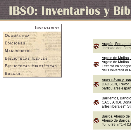
Inventarios
Onomástica
Ediciones
Aragón, Fernando 
libros de don Fer
Manuscritos
Bibliotecas Ideales
Argote de Molina,
Argote de Molina. 
Bibliotecas Hipotéticas
Letteratura spagno
dell'Università di
Buscar
Arias Dávila y Bob
DADSON, Trevor J.,
particulares españ
Barrientos, Bartol
GAGLIARDI, Donate
artes liberales", S
Barros, Alonso de
Alonso de Barros, 
Tomo 89, n°1-4 (1