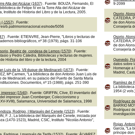
rre Alta del Alcázar (1637)
. Fuente: BOUZA, Fernando, El
9-2099
a biblioteca de Felipe IV en la Torre Alta del Alcázar de
 Instituto de Historia del Libro y de la Lectura, 2005.
Osorio, Alons
CÁTEDRA, Ped
e (-1557)
. Fuente:
de don Alons
doresrb.patrimonionacional.es/node/5056
Consejería d
47)
. Fuente: ETIENVRE, Jean-Pierre, "Libros y lecturas de
Osorio, Alons
dernos bibliográficos, nº 38 (1979), págs. 31-106
CÁTEDRA, Ped
de don Alons
Consejería d
sorio, Beatriz de, condesa de Lemos (1570)
. Fuente:
sio y Pedro Cátedra, Bibliotecas y lecturas de mujeres.
 de Historia del libro y de la lectura, 2004
Quevedo, Fra
datos sobre l
Homenaje a l
n Luis de la, VII duque de Medinaceli (1673)
. Fuente:
Madrid, Cast
 Mª Carmen, "La biblioteca de don Antonio Juan Luis de
e de Medinaceli, en su palacio del Puerto de Santa María
 Instituciones. Documentos, nº 15 (1988), págs. 251-390
Ramírez de P
La biblioteca
1954 (2 vols.
 impresor (1540)
. Fuente: GRIFFIN, Clive, El inventario del
 del impresor Juan Cromberger, Coleccionismo y
os XV-XVIII), Salamanca, Universidad de Salamanca, 1998
Rodríguez de 
BARRIO MOYA, 
Rodríguez de 
endoza, Rodrigo, I Marqués del Cenete (1523)
. Fuente:
investigación
. J., La biblioteca del Marqués del Cenete, iniciada por
a (1470-1523), Madrid, CSIC, Instituto "Nicolás Antonio",
Rojas, Antoni
García, "La b
príncipe don 
, Fadrique, I marqués de Tarifa (1532)
. Fuente: ÁLVAREZ