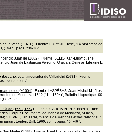
so de la Vega (+1616)
. Fuente: DURAND, José, "La biblioteca del
II, (1947), págs. 239-264.
incencio Juan de (1662)
. Fuente: SELIG, Karl-Ludwig, The
ncencio Juan de Lastanosa Patron of Gracian, Genève, Librairie E.
ntesdaño, Juan, inquisidor de Valladolid (1631)
. Fuente:
nastasiorojo.com/
rnardino de (+1604)
. Fuente: LASPÉRAS, Jean-Michel M., "Los
nardino de Mendoza (1540 [41] - 1604)", Bulletin Hispanique, 99,
págs. 25-39
ncía de (1553, 1562)
. Fuente: GARCÍA PÉREZ, Noelia, Entre
ndes. Corpus Documental de Mencía de Mendoza, Murcia,
04; STEPPE, Jan Karel, "Mencia de Mendoza et ses relations...",
mianum, Leiden, Brill, 1969, vol. II, págs. 464-467.
e San Martín (1788)
. Fuente: Real Academia de la Historia: Ms.