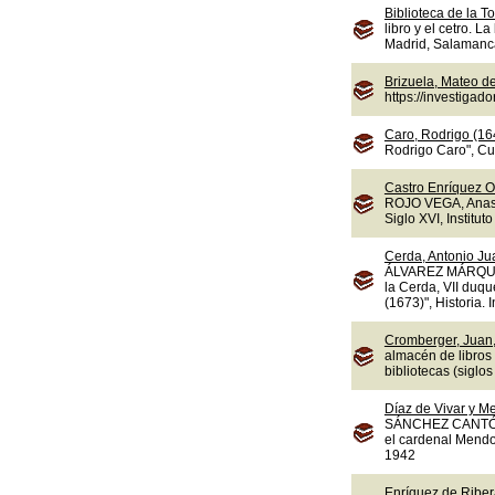
Biblioteca de la To
libro y el cetro. L
Madrid, Salamanca,
Brizuela, Mateo d
https://investiga
Caro, Rodrigo (16
Rodrigo Caro", Cua
Castro Enríquez O
ROJO VEGA, Anasta
Siglo XVI, Instituto
Cerda, Antonio Jua
ÁLVAREZ MÁRQUEZ,
la Cerda, VII duqu
(1673)", Historia.
Cromberger, Juan,
almacén de libros
bibliotecas (sigl
Díaz de Vivar y M
SÁNCHEZ CANTÓN, F
el cardenal Mendoz
1942
Enríquez de Ribera