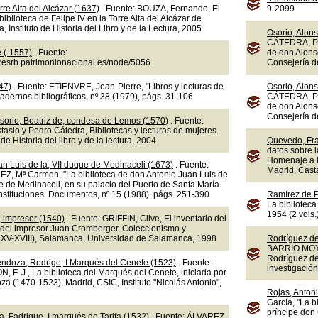
rre Alta del Alcázar (1637)
. Fuente: BOUZA, Fernando, El
9-2099
a biblioteca de Felipe IV en la Torre Alta del Alcázar de
 Instituto de Historia del Libro y de la Lectura, 2005.
Osorio, Alons
CÁTEDRA, Ped
e (-1557)
. Fuente:
de don Alons
doresrb.patrimonionacional.es/node/5056
Consejería d
47)
. Fuente: ETIENVRE, Jean-Pierre, "Libros y lecturas de
Osorio, Alons
dernos bibliográficos, nº 38 (1979), págs. 31-106
CÁTEDRA, Ped
de don Alons
Consejería d
sorio, Beatriz de, condesa de Lemos (1570)
. Fuente:
sio y Pedro Cátedra, Bibliotecas y lecturas de mujeres.
 de Historia del libro y de la lectura, 2004
Quevedo, Fra
datos sobre l
Homenaje a l
n Luis de la, VII duque de Medinaceli (1673)
. Fuente:
Madrid, Cast
 Mª Carmen, "La biblioteca de don Antonio Juan Luis de
e de Medinaceli, en su palacio del Puerto de Santa María
 Instituciones. Documentos, nº 15 (1988), págs. 251-390
Ramírez de P
La biblioteca
1954 (2 vols.
 impresor (1540)
. Fuente: GRIFFIN, Clive, El inventario del
 del impresor Juan Cromberger, Coleccionismo y
os XV-XVIII), Salamanca, Universidad de Salamanca, 1998
Rodríguez de 
BARRIO MOYA, 
Rodríguez de 
endoza, Rodrigo, I Marqués del Cenete (1523)
. Fuente:
investigación
. J., La biblioteca del Marqués del Cenete, iniciada por
a (1470-1523), Madrid, CSIC, Instituto "Nicolás Antonio",
Rojas, Antoni
García, "La b
príncipe don 
, Fadrique, I marqués de Tarifa (1532)
. Fuente: ÁLVAREZ