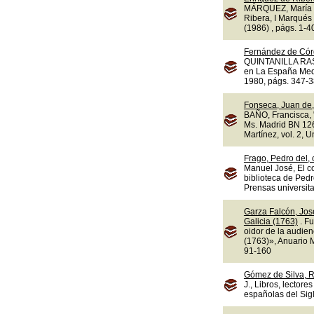
MÁRQUEZ, María d
Ribera, I Marqués 
(1986) , págs. 1-4
Fernández de Cór
QUINTANILLA RASO,
en La España Medi
1980, págs. 347-3
Fonseca, Juan de,
BAÑO, Francisca, "
Ms. Madrid BN 1263
Martínez, vol. 2, 
Frago, Pedro del,
Manuel José, El c
biblioteca de Ped
Prensas universit
Garza Falcón, Jos
Galicia (1763)
. F
oidor de la audie
(1763)», Anuario M
91-160
Gómez de Silva, R
J., Libros, lectore
españolas del Sigl