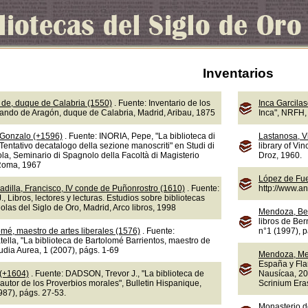
Inventarios
de, duque de Calabria (1550)
. Fuente: Inventario de los
Inca Garcila
nando de Aragón, duque de Calabria, Madrid, Aribau, 1875
Inca", NRFH, 
 Gonzalo (+1596)
. Fuente: INORIA, Pepe, "La biblioteca di
Lastanosa, V
Tentativo decatalogo della sezione manoscriti" en Studi di
library of Vi
la, Seminario di Spagnolo della Facoltà di Magisterio
Droz, 1960.
 Roma, 1967
López de Fue
adilla, Francisco, IV conde de Puñonrostro (1610)
. Fuente:
http://www.a
 Libros, lectores y lecturas. Estudios sobre bibliotecas
olas del Siglo de Oro, Madrid, Arco libros, 1998
Mendoza, Be
libros de Ber
omé, maestro de artes liberales (1576)
. Fuente:
n°1 (1997), 
lla, "La biblioteca de Bartolomé Barrientos, maestro de
tudia Aurea, 1 (2007), págs. 1-69
Mendoza, Me
España y Fla
 (+1604)
. Fuente: DADSON, Trevor J., "La biblioteca de
Nausícaa, 20
autor de los Proverbios morales", Bulletin Hispanique,
Scrinium Eras
987), págs. 27-53.
Monasterio d