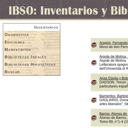
Inventarios
Onomástica
Ediciones
Aragón, Fernando 
libros de don Fer
Manuscritos
Bibliotecas Ideales
Argote de Molina,
Argote de Molina. 
Bibliotecas Hipotéticas
Letteratura spagno
dell'Università di
Buscar
Arias Dávila y Bob
DADSON, Trevor J.,
particulares españ
Barrientos, Bartol
GAGLIARDI, Donate
artes liberales", S
Barros, Alonso de
Alonso de Barros, 
Tomo 89, n°1-4 (1