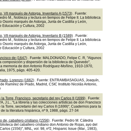
o, VII marqués de Astorga. Inventario A (1573)
. Fuente:
ro M., Nobleza y lectura en tiempos de Felipe II. La biblioteca
o Osorio marqués de Astorga, Junta de Castilla y León,
e Educación y Cultura, 2002
o, VII marqués de Astorga. Inventario B (1589)
. Fuente:
ro M., Nobleza y lectura en tiempos de Felipe II. La biblioteca
o Osorio marqués de Astorga, Junta de Castilla y León,
e Educación y Cultura, 2002
ncisco de (1647)
. Fuente: MALDONADO, Felipe C. R, "Algunos
a composición y dispersión de la biblioteca de Quevedo",
a memoria de don Antonio Rodríguez-Moñino, 1910-1970,
alia, 1975, págs. 405-420.
rado, Lorenzo (1662)
. Fuente: ENTRAMBASAGUAS, Joaquín,
 de Ramírez de Prado, Madrid, CSIC Instituto Nicolás Antonio,
)
la Torre, Francisco, secretario del rey Carlos II (1699)
. Fuente:
J.L., "La librería y las colecciones artísticas de don Francisco
la Torre, secretario del rey Carlos II (1699)", Cuadernos para la
 de la literatura hispánica, nº 9, 1988, págs. 27-34
o de, caballero cristiano (1556)
. Fuente: Pedro M. Cátedra
iblioteca del caballero cristiano don Antonio de Rojas, ayo del
Carlos (1556)", MNL, vol. 98, nº2, Hispanic Issue (Mar., 1983),