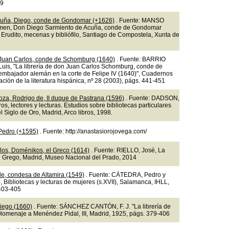
49
cuña, Diego, conde de Gondomar (+1626)
. Fuente: MANSO
en, Don Diego Sarmiento de Acuña, conde de Gondomar
 Erudito, mecenas y bibliófilo, Santiago de Compostela, Xunta de
Juan Carlos, conde de Schomburg (1640)
. Fuente: BARRIO
uis, "La librería de don Juan Carlos Schomburg, conde de
mbajador alemán en la corte de Felipe IV (1640)", Cuadernos
ación de la literatura hispánica, nº 28 (2003), págs. 441-451
oza, Rodrigo de, II duque de Pastrana (1596)
. Fuente: DADSON,
bros, lectores y lecturas. Estudios sobre bibliotecas particulares
 Siglo de Oro, Madrid, Arco libros, 1998.
 Pedro (+1595)
. Fuente: http://anastasiorojovega.com/
os, Doménikos, el Greco (1614)
. Fuente: RIELLO, José, La
el Grego, Madrid, Museo Nacional del Prado, 2014
de, condesa de Altamira (1549)
. Fuente: CÁTEDRA, Pedro y
, Bibliotecas y lecturas de mujeres (s.XVII), Salamanca, IHLL,
403-405
iego (1660)
. Fuente: SÁNCHEZ CANTÓN, F. J. "La librería de
Homenaje a Menéndez Pidal, III, Madrid, 1925, págs. 379-406