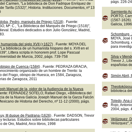
págs. 226-2
el Carmen, "La biblioteca de Don Fadrique Enríquez de
de Tarifa (1532)", Historia. Instituciones. Documentos, nº 13
0
Sarmiento A
PORTO, Carm
(1567-1626).
doba, Pedro, marqués de Priego (1518)
. Fuente:
Galicia, 1996
 Mª. C., "La Biblioteca del Marqués de Priego (1518)",
eval. Estudios dedicados a don Julio González, Madrid,
83.
Schomburg, 
MOYA, José L
Schomburg, e
 humanista del siglo XVII (+1627)
. Fuente: MOYA DEL
para investig
La biblioteca de un humanista hispano del s. XVII en el
9", Littera scripta in honorem prof. Lope Pascual
Universidad de Murcia, 2002, págs. 739-758
Silva y Mend
Trevor J., Li
españolas del
 obispo de Cuenca (1584)
. Fuente: PEDRAZA GRACIA,
onocimiento organizado de un hombre de Trento: la
ro del Frago, obispo de Huesca, en 1584, Zaragoza,
Simón Abril,
arias de Zaragoza, 2011
Theotokópoul
eph Manuel de la, oidor de la Audiencia de la Nueva
biblioteca d
uente: FERNÁDEZ SOTELO, Rafael Diego, «Biblioteca del
ncia de la Nueva Galicia Joseph Manuel de la Garza Falcón
Toledo, Ana 
exicano de Historia del Derecho, nº 11-12 (2000), págs.
Rojo, Antonio
2004, págs. 
uy, III duque de Pastrana (1626)
. Fuente: DADSON, Trevor
Velázquez, D
s y lecturas. Estudios sobre bibliotecas particulares
Velázquez", 
o de Oro, Madrid, Arco libros, 1998