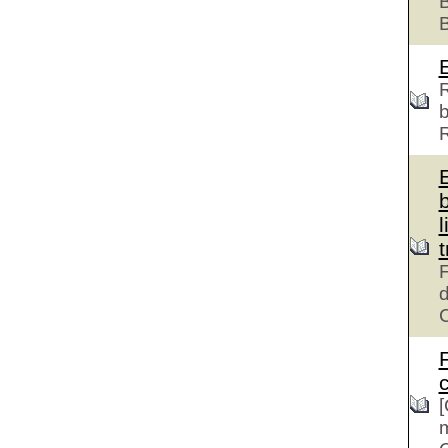
B
R
b
l
F
d
c
[
m