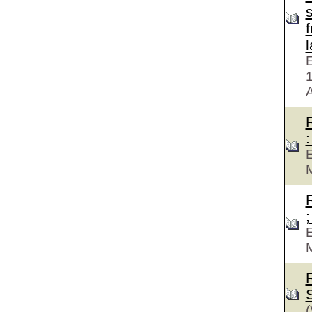
f
E
A
:
E
M
;
E
M
(