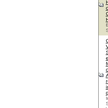
o
E
S
S
e
I
S