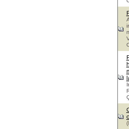
A
i
n
V
C
h
I
R
G