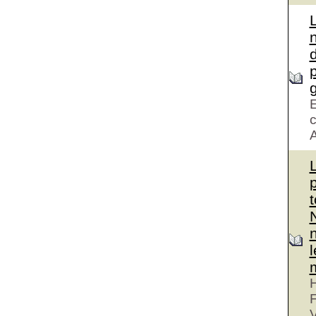
d
g
E
c
A
H
V