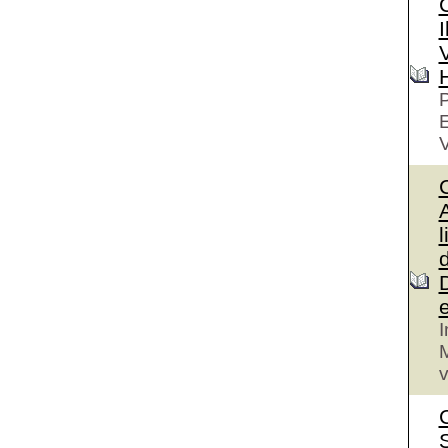
I
V
P
V
A
l
I
M
v