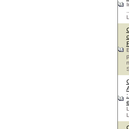
I
.
E
p
S
e
L
L