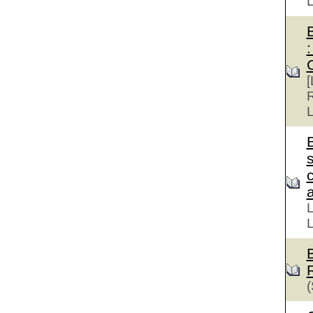
:
[
R
L
s
a
L
L
(