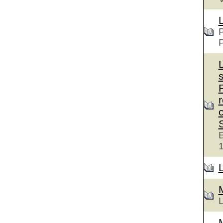
P
c
E
L