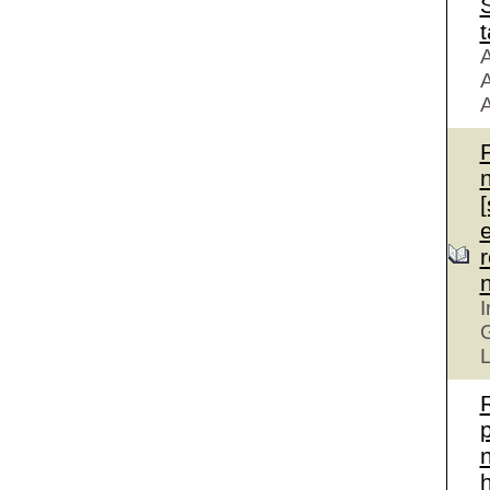
S
t
A
A
A
r
I
G
L
n