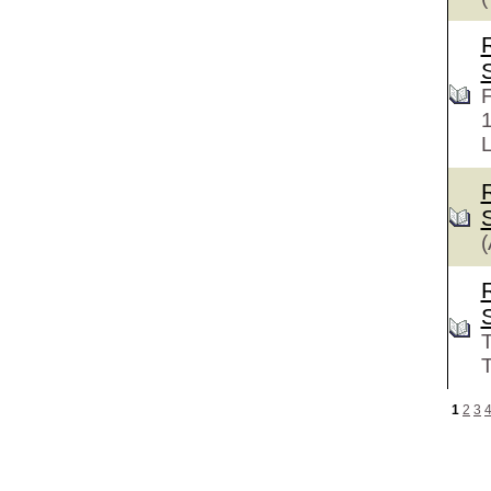
F
L
(
T
T
1
2
3