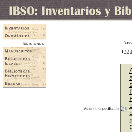
Inventarios
Onomástica
Ediciones
Busc
Manuscritos
1
2
3
Bibliotecas
Ideales
Bibliotecas
Hipotéticas
a
Buscar
P
Autor no especificado