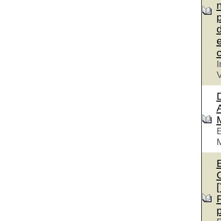
n
p
d
e
c
I
V
D
A
E
M
E