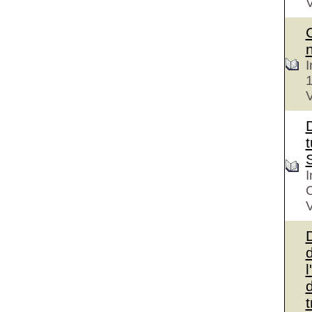
V
I
V
D
t
I
V
d
l
d
t