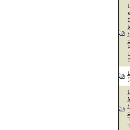
G
F
L
(
T
T