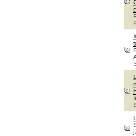
P
t
E
A
S
h
I
S
S
j