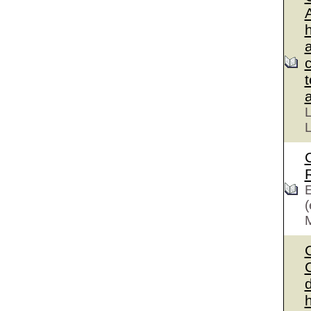
L
L
E
(
C