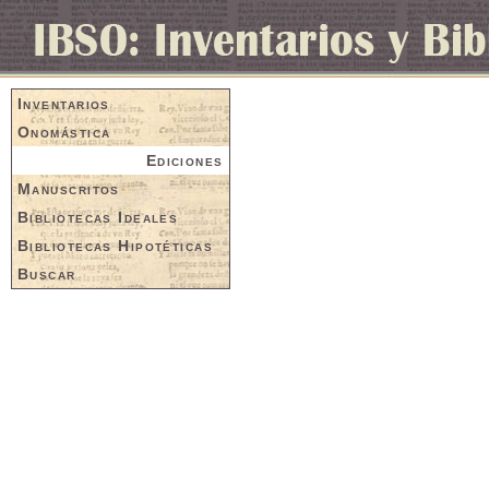
Inventarios
Onomástica
Ediciones
Manuscritos
Bibliotecas Ideales
Bibliotecas Hipotéticas
Buscar