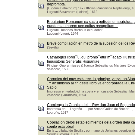
Bibliorum pars graeca quae hebraice non invenitur : cu
deprompta.
[Lugduni Batavorum] : ex Officina Plantiniana Raphelengii, 1
Lugduni Batavorum (Leiden), 1612
Breuiarium Romanum ex sacra potissimum scriptura, &
eundem authorem accuratius recognitum ...
Lugduni : Ioannes Barbous excudebat
Lugduni (Lyon), 1544
Breve compilación en metro de la sucesión de los Re
(Sevilla)
Cathalogus libror¯u, qui prohib¯etur m¯adato Illustri
Inquisitoris Generalis Hispaniae
Pinciae: Quorum iussu & licentia Sebastianus Martinez Exc
Valladolid, 1559
Chronica del muy esclarecido principe, y rey don Alons
. Y ansimismo al fin deste libro va encorporada la Ch
Sabio
Impresso en valladolid : a costa y en casa de Sebastian M
valladolid (Valladolid), 1554
Comiença la Cronica del ... Rey don Juan el Segundo 
Impressa en ... Logroño ... : por Arnao Guillen de Brocar ...
Logroño, 1517
Copilacion delos establecimientos dela orden dela ca
copilo esta obra]
En la ... cibdad de Seuilla : por mano de Johanes pegnicer 
Seuilla (Sevilla), 1503