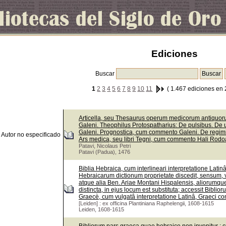
Ediciones
Buscar
1
2
3
4
5
6
7
8
9
10
11
( 1.467 ediciones en 
Articella, seu Thesaurus operum medicorum antiquorum
Galeni. Theophilus Protospatharius: De pulsibus. De 
Galeni. Prognostica, cum commento Galeni. De regi
Autor no especificado
Ars medica, seu libri Tegni, cum commento Hali Rodoa
Patavi, Nicolaus Petri
Patavi (Padua), 1476
Biblia Hebraica, cum interlineari interpretatione Lati
Hebraicarum dictionum proprietate discedit, sensum, v
atque alia Ben. Ariae Montani Hispalensis, aliorumque
distincta, in ejus locum est substituta; accessit Bib
Graecè, cum vulgatâ interpretatione Latinâ, Graeci con
[Leiden] : ex officina Plantiniana Raphelengii, 1608-1615
Leiden, 1608-1615