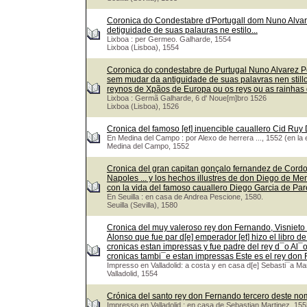
Coronica do Condestabre d'Portugall dom Nuno Alvar
detiguidade de suas palauras ne estilo...
Lixboa : per Germeo. Galharde, 1554
Lixboa (Lisboa), 1554
Coronica do condestabre de Purtugal Nuno Alvarez P
sem mudar da antiguidade de suas palavras nen stil
reynos de Xpãos de Europa ou os reys ou as rainhas
Lixboa : Germã Galharde, 6 d' Noue[m]bro 1526
Lixboa (Lisboa), 1526
Cronica del famoso [et] inuencible cauallero Cid Ru
En Medina del Campo : por Alexo de herrera ..., 1552 (en la 
Medina del Campo, 1552
Cronica del gran capitan gonçalo fernandez de Cordou
Napoles ... y los hechos illustres de don Diego de Me
con la vida del famoso cauallero Diego Garcia de Pa
En Seuilla : en casa de Andrea Pescione, 1580.
Seuilla (Sevilla), 1580
Cronica del muy valeroso rey don Fernando, Visnieto 
Alonso que fue par d[e] emperador [et] hizo el libro de
cronicas estan impressas y fue padre del rey d¯o Al¯
cronicas tambi¯e estan impressas Este es el rey do
Impresso en Valladolid: a costa y en casa d[e] Sebasti¯a Ma
Valladolid, 1554
Crónica del santo rey don Fernando tercero deste nom
Impresso en Valladolid : en casa de Sebastian Martinez, 155