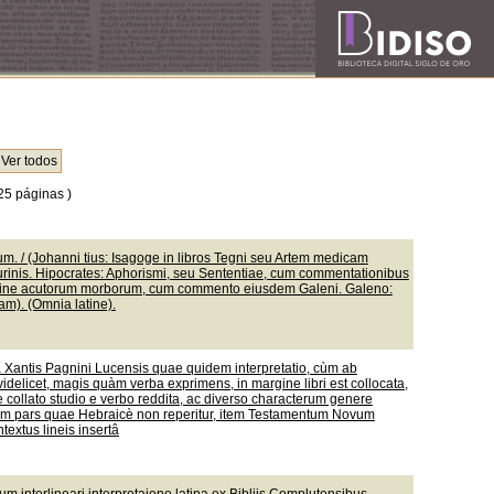
25 páginas )
. / (Johanni tius: Isagoge in libros Tegni seu Artem medicam
urinis. Hipocrates: Aphorismi, seu Sententiae, cum commentationibus
mine acutorum morborum, cum commento eiusdem Galeni. Galeno:
m). (Omnia latine).
nâ Xantis Pagnini Lucensis quae quidem interpretatio, cùm ab
idelicet, magis quàm verba exprimens, in margine libri est collocata,
 collato studio e verbo reddita, ac diverso characterum genere
liorum pars quae Hebraicè non reperitur, item Testamentum Novum
textus lineis insertâ