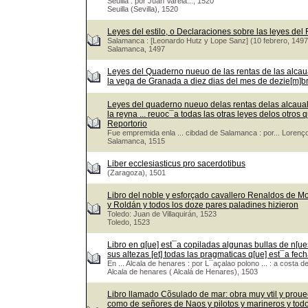
Seuilla : por Juan Varela..., 1520
Seuilla (Sevilla), 1520
Leyes del estilo, o Declaraciones sobre las leyes del
Salamanca : [Leonardo Hutz y Lope Sanz] (10 febrero, 1497
Salamanca, 1497
Leyes del Quaderno nueuo de las rentas de las alcaua
la vega de Granada a diez dias del mes de dezie[m]bre.
Leyes del quaderno nueuo delas rentas delas alcaualas
la reyna ... reuoc¯a todas las otras leyes delos otr
Reportorio
Fue empremida enla ... cibdad de Salamanca : por... Lorenço
Salamanca, 1515
Liber ecclesiasticus pro sacerdotibus
(Zaragoza), 1501
Libro del noble y esforçado cavallero Renaldos de M
y Roldán y todos los doze pares paladines hizieron
Toledo: Juan de Villaquirán, 1523
Toledo, 1523
Libro en q[ue] est¯a copiladas algunas bullas de n[ues
sus altezas [et] todas las pragmaticas q[ue] est¯a fech
En ... Alcala de henares : por L¯açalao polono ... : a costa d
Alcala de henares ( Alcalá de Henares), 1503
Libro llamado Cõsulado de mar: obra muy vtil y prou
como de señores de Naos y pilotos y marineros y tod