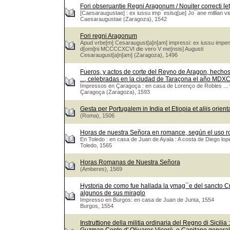
Fori obseruantie Regni Aragonum / Nouiter correcti [et
[Caesaraugustae] : ex iussu imp¯esisq[ue] Jo¯ane millian vi
Caesaraugustae (Zaragoza), 1542
Fori regni Aragonum
Apud vrbe[m] Cesaraugust[a]n[am] impressi: ex iussu impens
d[omi]ni MCCCCXCVI die vero V me[nsis] Augusti
Cesaraugust[a]n[am] (Zaragoza), 1496
Fueros, y actos de corte del Reyno de Aragon, hechos 
..., celebradas en la ciudad de Taraçona el año MDXC
Impressos en Çaragoça : en casa de Lorenço de Robles ...
Çaragoça (Zaragoza), 1593
Gesta per Portugalem in India et Etiopia et aliis orien
(Roma), 1506
Horas de nuestra Señora en romance, según el uso 
En Toledo : en casa de Juan de Ayala : A costa de Diego lope
Toledo, 1565
Horas Romanas de Nuestra Señora
(Amberes), 1569
Hystoria de como fue hallada la ymag¯e del sancto Cr
algunos de sus miraglo
Impresso en Burgos: en casa de Juan de Junta, 1554
Burgos, 1554
Instruttione della militia ordinaria del Regno di Sicili