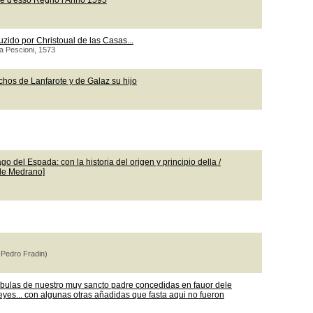
le d'esso Regno l'Anno 1595
uzido por Christoual de las Casas...
ea Pescioni, 1573
chos de Lanfarote y de Galaz su hijo
o del Espada: con la historia del origen y principio della /
 de Medrano]
 Pedro Fradin)
 bulas de nuestro muy sancto padre concedidas en fauor dele
leyes... con algunas otras añadidas que fasta aqui no fueron