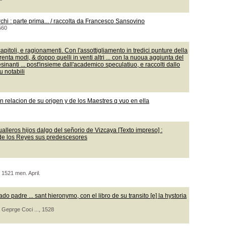
rchi : parte prima... / raccolta da Francesco Sansovino
560
toli, e ragionamenti. Con l'assottigliamento in tredici punture della
trenta modi, & doppo quelli in venti altri ... con la nuoua aggiunta del
lesinanti ... post'insieme dall'academico speculatiuo, e raccolti dallo
u notabili
on relacion de su origen y de los Maestres q vuo en ella
ualleros hijos dalgo del señorio de Vizcaya [Texto impreso] :
 de los Reyes sus predescesores
 1521 men. April.
o padre ... sant hieronymo, con el libro de su transito [e] la hystoria
 Geprge Coci ..., 1528