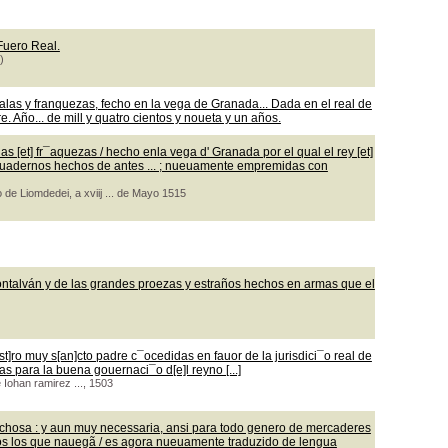
 Fuero Real.
)
las y franquezas, fecho en la vega de Granada... Dada en el real de
 Año... de mill y quatro cientos y noueta y un años.
 [et] fr¯aquezas / hecho enla vega d' Granada por el qual el rey [et]
os quadernos hechos de antes ... ; nueuamente empremidas con
 de Liomdedei, a xviij ... de Mayo 1515
ontalván y de las grandes proezas y estraños hechos en armas que el
t]ro muy s[an]cto padre c¯ocedidas en fauor de la jurisdici¯o real de
as para la buena gouernaci¯o d[e]l reyno [...]
e Iohan ramirez ..., 1503
echosa : y aun muy necessaria, ansi para todo genero de mercaderes
os los que nauegã / es agora nueuamente traduzido de lengua