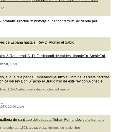
m interlineari interpretaione latina ex Biblijs Complutensibus
612.
 probatis sanctorum historijs nuper confectum, ac denuo per
yes de España hasta el Rey D. Alonso el Sabio
ssimi & Reuerend. D. D. Ferdinandi de Valdes Hispale¯n. Archie¯pi,
udebat, 1559
o, el qual fue par de Emperador [e] hizo el libro de las siete partidas
ronica del rey Don S¯acho el Brauo hiio de este rey don Alonso el
artinez,1554 Acabaronse a diez y ocho de Henero
...
, 1517, 10 Octubre
ualleria de santiago del espada / [Iohan Fernandez de la gama ...
de nurenberga, 1503, a quatro dias del mes de nouiembre