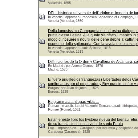
Valladolid, 1555
DELL'historica universale dell'origine et imperio de tu
In Venetia : appresso Francesco Sansovino et Compagni, 1
Venetia (Venecia), 1560
Della famosissima Compagnia della Lesina dialogo, capi
punta d'essa Lesina. Alla quale s'e rifatto il manico in 
modo di riceuere li nouitij delle pene debite a' cattivi 
economo della spilorceria. Con la tavola delle cose pi
In Venetia : appresso Lucio Spineda, 1613
Venetia (Venecia), 1613
Diffiniciones de la Orden y Cavalleria de Alcantara, c
En Madrid : por Alonso Gomez, 1576
Madrid, 1576
El fuero priuillegios franquezas r Libertades delos Ca
confirmados por el emperador y Rey nuestro señor y
Burgos: por Juan de junta..., 1528
Burgos, 1528
Epigrammata antiquae vrbis ...
Romae : in aedib. Iacobi Mazochii Romane acad. bibliopolae,
Romae (Roma), 1521
Estan eneste libro los hystoria nueua del bienau¯eturad
de su translacion: con la vida de santa Paula
Fue... impressa en... Caragoça: por industria y despensa de
Caragoça (Zaragoza), 1528