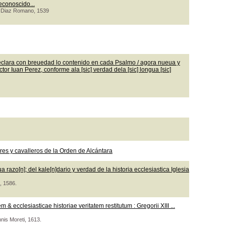
econoscido...
co Diaz Romano, 1539
clara con breuedad lo contenido en cada Psalmo / agora nueua y
or Iuan Perez, conforme ala [sic] verdad dela [sic] longua [sic]
s y cavalleros de la Orden de Alcántara
razo[n]; del kale[n]dario y verdad de la historia ecclesiastica Iglesia
, 1586.
 ecclesiasticae historiae veritatem restitutum : Gregorii XIII ...
nnis Moreti, 1613.