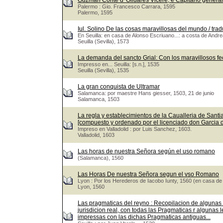
Guzman Conte d' Oliuares Vicerè, e Capitano genera
Palermo : Gio. Francesco Carrara, 1595
Palermo, 1595
Iul. Solino De las cosas maravillosas del mundo / trad
En Seuilla: en casa de Alonso Escriuano...: a costa de Andr
Seuilla (Sevilla), 1573
La demanda del sancto Grial: Con los maravillosos fe
Impresso en... Seuilla: [s.n.], 1535
Seuilla (Sevilla), 1535
La gran conquista de Ultramar
Salamanca: por maestre Hans giesser, 1503, 21 de junio
Salamanca, 1503
La regla y establecimientos de la Caualleria de Santiag
[compuesto y ordenado por el licenciado don Garcia
Impreso en Valladolid : por Luis Sanchez, 1603.
Valladolid, 1603
Las horas de nuestra Señora según el uso romano
(Salamanca), 1560
Las Horas De nuestra Señora segun el vso Romano
Lyon : Por los Herederos de Iacobo Iunty, 1560 (en casa de
Lyon, 1560
Las pragmaticas del reyno : Recopilacion de algunas
jurisdicion real, con todas las Pragmaticas r algunas 
impressas con las dichas Pragmaticas antiguas...