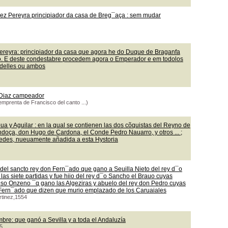
ez Pereyra principiador da casa de Breg¯aça : sem mudar
ereyra: principiador da casa que agora he do Duque de Braganfa
lo. E deste condestabre procedem agora o Emperador e em todolos
 delles ou ambos
y Diaz campeador
emprenta de Francisco del canto ...)
a y Aguilar : en la qual se contienen las dos cõquistas del Reyno de
ndoça, don Hugo de Cardona, el Conde Pedro Nauarro, y otros ... ;
redes, nueuamente añadida a esta Hystoria
del sancto rey don Fern¯ado que gano a Seuilla Nieto del rey d¯o
 las siete partidas y fue hiio del rey d¯o Sancho el Brauo cuyas
oso Onzeno ¯q gano las Algeziras y abuelo del rey don Pedro cuyas
n Fern¯ado que dizen que murio emplazado de los Caruaiales
rtinez,1554
bre: que ganó a Sevilla y a toda el Andaluzía
5