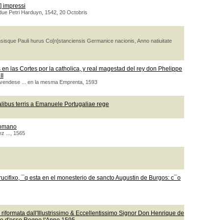
] impressi
due Petri Harduyn, 1542, 20 Octobris
isque Pauli hurus Co[n]stanciensis Germanice nacionis, Anno natiuitate
en las Cortes por la catholica, y real magestad del rey don Phelippe
II
 vendese ... en la mesma Emprenta, 1593
talibus terris a Emanuele Portugaliae rege
romano
z ..., 1565
ucifixo, ¯q esta en el monesterio de sancto Augustin de Burgos: c¯o
a : riformata dall'Illustrissimo & Eccellentissimo Signor Don Henrique de