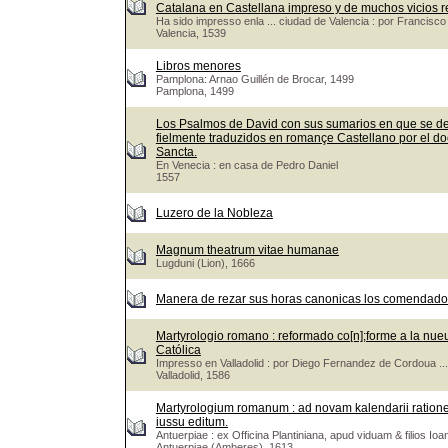
Catalana en Castellana impreso y de muchos vicios r
Ha sido impresso enla ... ciudad de Valencia : por Francis
Valencia, 1539
Libros menores
Pamplona: Arnao Guillén de Brocar, 1499
Pamplona, 1499
Los Psalmos de David con sus sumarios en que se de
fielmente traduzidos en romançe Castellano por el doct
Sancta.
En Venecia : en casa de Pedro Daniel
1557
Luzero de la Nobleza
Magnum theatrum vitae humanae
Lugduni (Lion), 1666
Manera de rezar sus horas canonicas los comendadore
Martyrologio romano : reformado co[n];forme a la nueua 
Católica
Impresso en Valladolid : por Diego Fernandez de Cordoua ...
Valladolid, 1586
Martyrologium romanum : ad novam kalendarii rationem &
iussu editum.
Antuerpiae : ex Officina Plantiniana, apud viduam & filios Ioa
Antuerpiae (Amberes), 1613