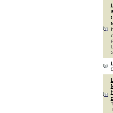
G
F
L
(
T
T