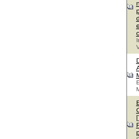
n
p
d
e
c
I
V
D
A
E
M
E