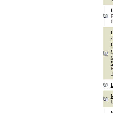
P
c
E
L