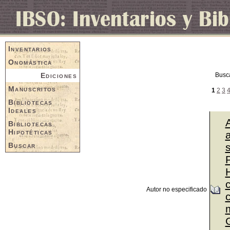
Inventarios
Onomástica
Ediciones
Busc
Manuscritos
1
2
3
Bibliotecas
Ideales
Bibliotecas
Hipotéticas
a
Buscar
P
Autor no especificado