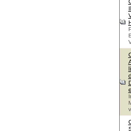
I
V
P
V
A
l
I
M
v