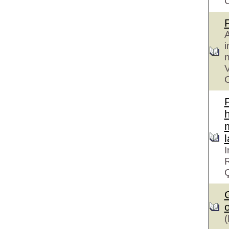
A
i
n
V
C
h
I
R
G