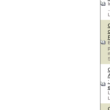
I
.
E
p
S
e
L
L