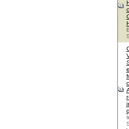
o
E
S
S
e
I
S