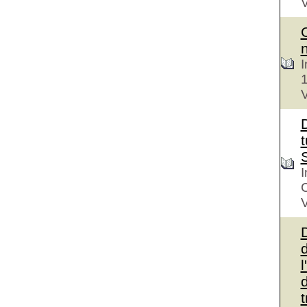
V
I
V
D
t
I
V
d
l
d
t