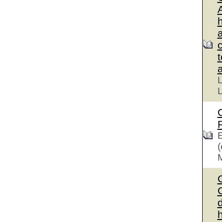
L
L
E
(
C