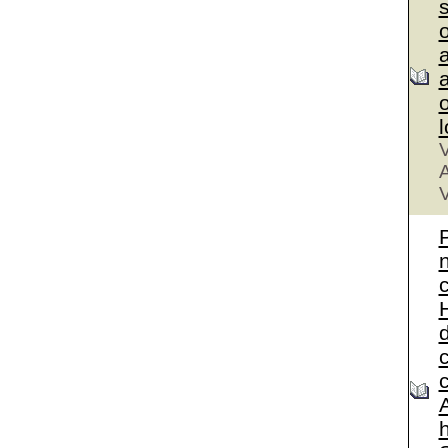
a
a
V
A
V
A
h