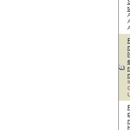
S
t
A
A
A
r
I
G
L
n