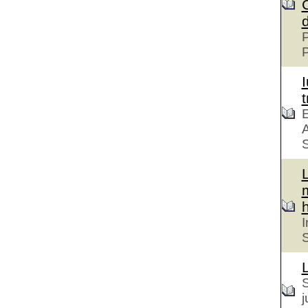
P
t
E
A
S
h
I
S
S
j