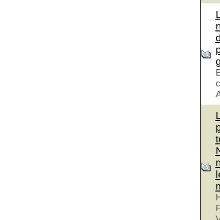
d
g
E
c
A
H
V