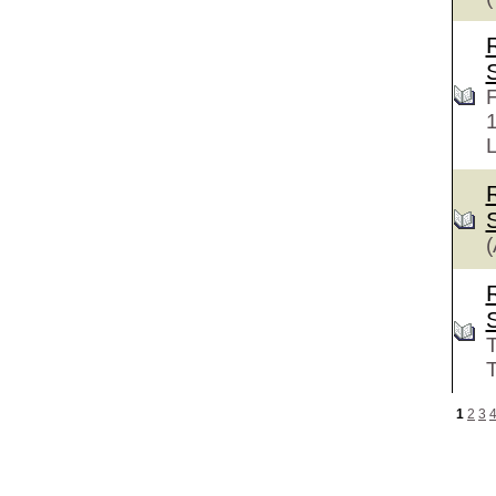
F
L
(
T
T
1
2
3