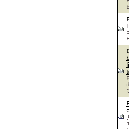
B
R
b
l
F
d
c
[
m