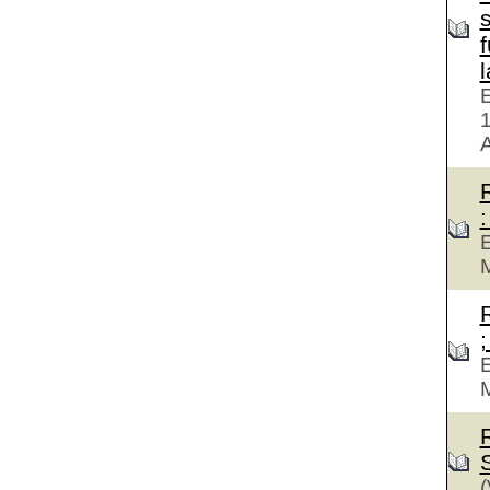
f
E
A
:
E
M
;
E
M
(