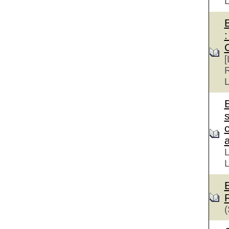
:
[
R
L
s
a
L
L
(