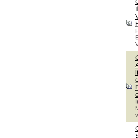
I
V
P
V
A
l
I
M
v