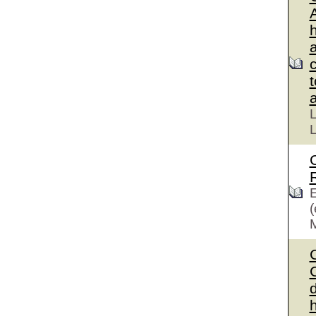
L
L
E
(
C