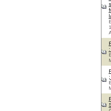
f
E
A
:
E
M
;
E
M
(