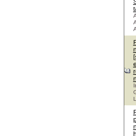
S
t
A
A
A
r
I
G
L
n