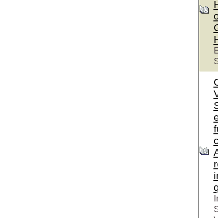
o
E
S
S
e
I
S