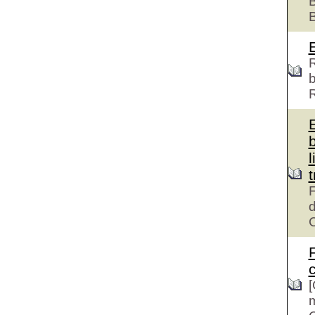
B
R
b
l
F
d
c
[
m