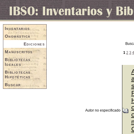
Inventarios
Onomástica
Ediciones
Busc
Manuscritos
1
2
3
Bibliotecas
Ideales
Bibliotecas
Hipotéticas
a
Buscar
P
Autor no especificado