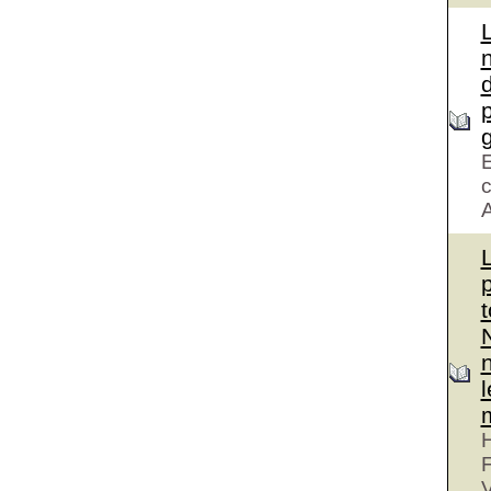
d
g
E
c
A
H
V