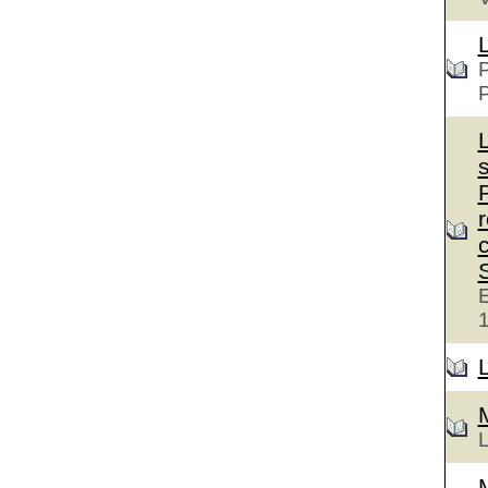
P
c
E
L