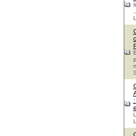
I
.
E
p
S
e
L
L