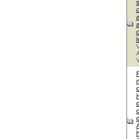
a
a
V
A
V
A
h