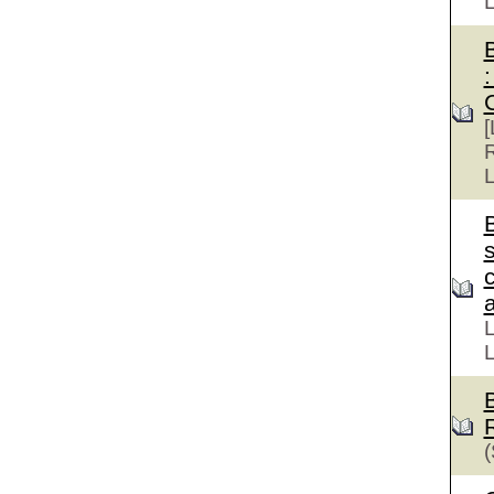
:
[
R
L
s
a
L
L
(