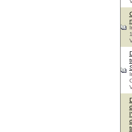
V
I
V
D
t
I
V
d
l
d
t