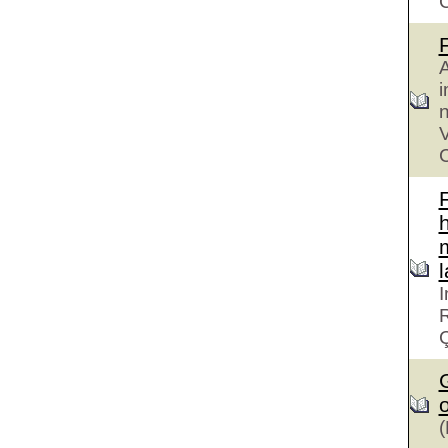
A
i
n
V
C
h
I
R
G