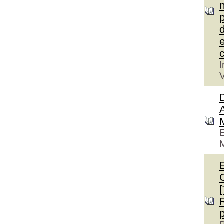
n
p
d
e
c
I
V
D
A
E
M
E