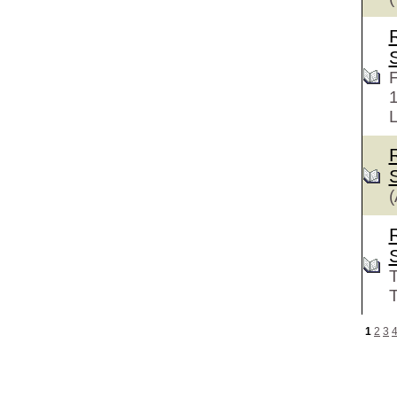
F
L
(
T
T
1
2
3