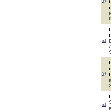
P
t
E
A
S
h
I
S
S
j