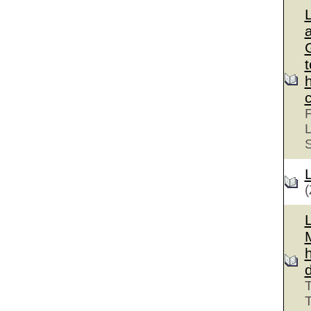
G
F
L
(
T
T