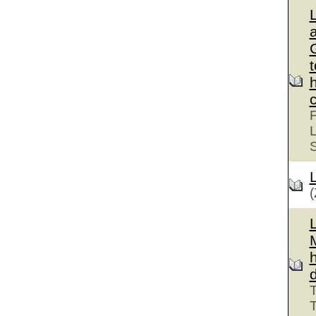
G
F
L
(
T
T