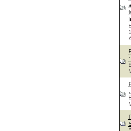
f
E
A
:
E
M
;
E
M
(