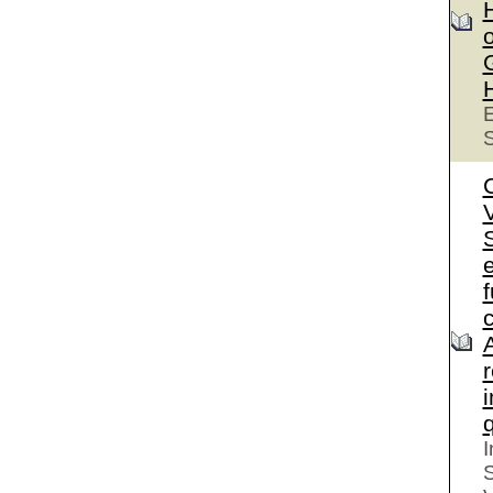
o
E
S
S
e
I
S