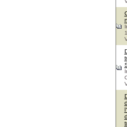
V
I
V
D
t
I
V
d
l
d
t