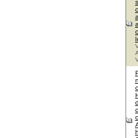
a
a
V
A
V
A
h