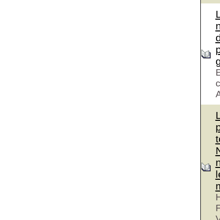
d
g
E
c
A
H
V