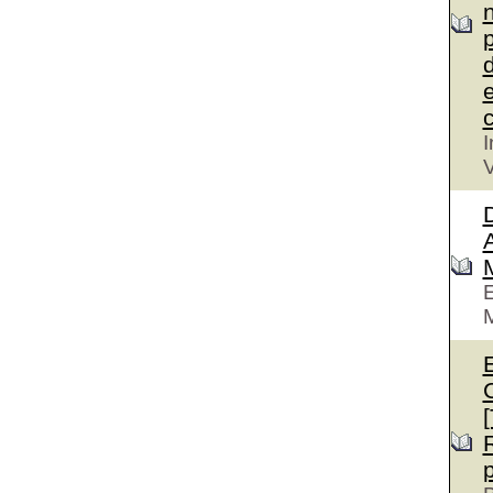
n
p
d
e
c
I
V
D
A
E
M
E