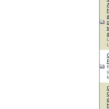
L
L
E
(
C