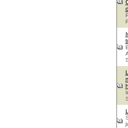
P
t
E
A
S
h
I
S
S
j