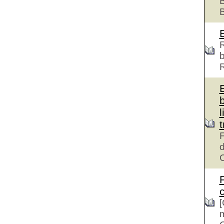
B
R
b
l
F
d
c
[
m