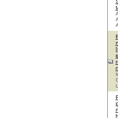
S
t
A
A
A
r
I
G
L
n