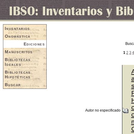
Inventarios
Onomástica
Ediciones
Busc
Manuscritos
1
2
3
Bibliotecas
Ideales
Bibliotecas
Hipotéticas
a
Buscar
P
Autor no especificado