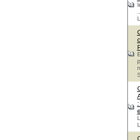
I
.
E
p
S
e
L
L