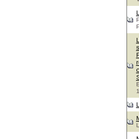
P
c
E
L