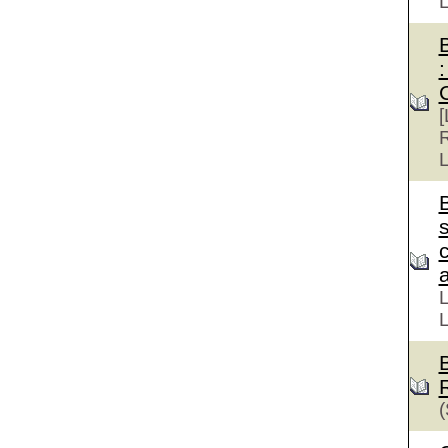
:
[
R
L
s
a
L
L
(