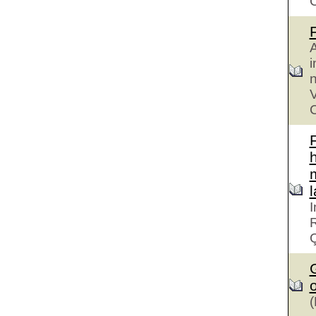
A
i
n
V
C
h
I
R
G