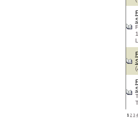
F
L
(
T
T
1
2
3