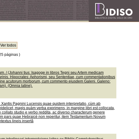
25 páginas )
. / (Johanni tius: Isagoge in libros Tegni seu Artem medicam
urinis. Hipocrates: Aphorismi, seu Sententiae, cum commentationibus
mine acutorum morborum, cum commento eiusdem Galeni. Galeno:
m). (Omnia latine).
nâ Xantis Pagnini Lucensis quae quidem interpretatio, cùm ab
idelicet, magis quàm verba exprimens, in margine libri est collocata,
 collato studio e verbo reddita, ac diverso characterum genere
liorum pars quae Hebraicè non reperitur, item Testamentum Novum
textus lineis insertâ