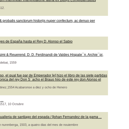
m interlineari interpretaione latina ex Biblijs Complutensibus
612.
 probatis sanctorum historijs nuper confectum, ac denuo per
yes de España hasta el Rey D. Alonso el Sabio
ssimi & Reuerend. D. D. Ferdinandi de Valdes Hispale¯n. Archie¯pi,
udebat, 1559
o, el qual fue par de Emperador [e] hizo el libro de las siete partidas
ronica del rey Don S¯acho el Brauo hiio de este rey don Alonso el
artinez,1554 Acabaronse a diez y ocho de Henero
...
, 1517, 10 Octubre
ualleria de santiago del espada / [Iohan Fernandez de la gama ...
de nurenberga, 1503, a quatro dias del mes de nouiembre