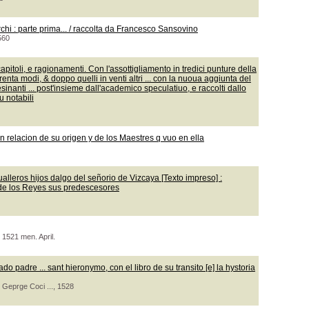
rchi : parte prima... / raccolta da Francesco Sansovino
560
toli, e ragionamenti. Con l'assottigliamento in tredici punture della
trenta modi, & doppo quelli in venti altri ... con la nuoua aggiunta del
lesinanti ... post'insieme dall'academico speculatiuo, e raccolti dallo
u notabili
on relacion de su origen y de los Maestres q vuo en ella
ualleros hijos dalgo del señorio de Vizcaya [Texto impreso] :
 de los Reyes sus predescesores
 1521 men. April.
o padre ... sant hieronymo, con el libro de su transito [e] la hystoria
 Geprge Coci ..., 1528