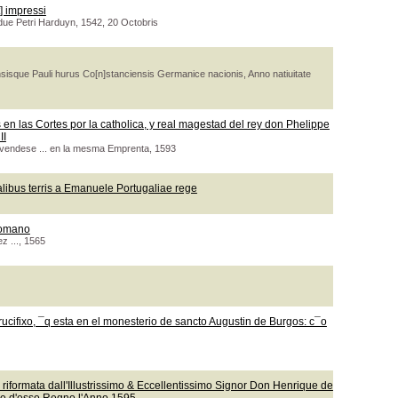
] impressi
due Petri Harduyn, 1542, 20 Octobris
isque Pauli hurus Co[n]stanciensis Germanice nacionis, Anno natiuitate
en las Cortes por la catholica, y real magestad del rey don Phelippe
II
 vendese ... en la mesma Emprenta, 1593
talibus terris a Emanuele Portugaliae rege
romano
z ..., 1565
ucifixo, ¯q esta en el monesterio de sancto Augustin de Burgos: c¯o
a : riformata dall'Illustrissimo & Eccellentissimo Signor Don Henrique de