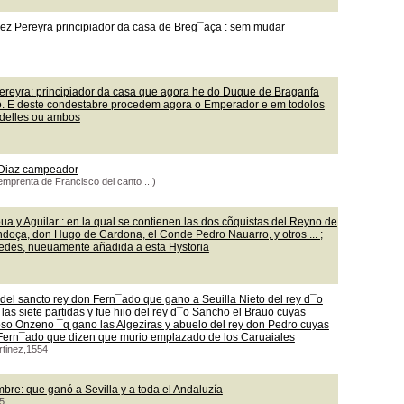
ez Pereyra principiador da casa de Breg¯aça : sem mudar
ereyra: principiador da casa que agora he do Duque de Braganfa
lo. E deste condestabre procedem agora o Emperador e em todolos
 delles ou ambos
y Diaz campeador
emprenta de Francisco del canto ...)
a y Aguilar : en la qual se contienen las dos cõquistas del Reyno de
ndoça, don Hugo de Cardona, el Conde Pedro Nauarro, y otros ... ;
redes, nueuamente añadida a esta Hystoria
del sancto rey don Fern¯ado que gano a Seuilla Nieto del rey d¯o
 las siete partidas y fue hiio del rey d¯o Sancho el Brauo cuyas
oso Onzeno ¯q gano las Algeziras y abuelo del rey don Pedro cuyas
n Fern¯ado que dizen que murio emplazado de los Caruaiales
rtinez,1554
bre: que ganó a Sevilla y a toda el Andaluzía
5