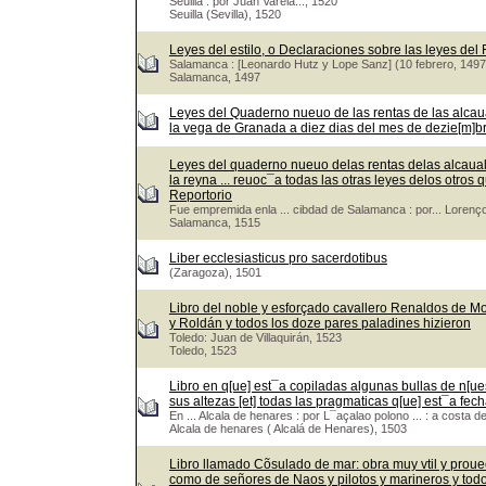
Seuilla : por Juan Varela..., 1520
Seuilla (Sevilla), 1520
Leyes del estilo, o Declaraciones sobre las leyes del
Salamanca : [Leonardo Hutz y Lope Sanz] (10 febrero, 1497
Salamanca, 1497
Leyes del Quaderno nueuo de las rentas de las alcaua
la vega de Granada a diez dias del mes de dezie[m]bre.
Leyes del quaderno nueuo delas rentas delas alcaualas
la reyna ... reuoc¯a todas las otras leyes delos otr
Reportorio
Fue empremida enla ... cibdad de Salamanca : por... Lorenço
Salamanca, 1515
Liber ecclesiasticus pro sacerdotibus
(Zaragoza), 1501
Libro del noble y esforçado cavallero Renaldos de M
y Roldán y todos los doze pares paladines hizieron
Toledo: Juan de Villaquirán, 1523
Toledo, 1523
Libro en q[ue] est¯a copiladas algunas bullas de n[ues
sus altezas [et] todas las pragmaticas q[ue] est¯a fech
En ... Alcala de henares : por L¯açalao polono ... : a costa d
Alcala de henares ( Alcalá de Henares), 1503
Libro llamado Cõsulado de mar: obra muy vtil y prou
como de señores de Naos y pilotos y marineros y tod