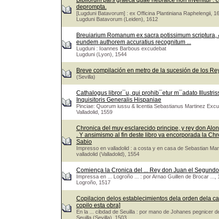
Bibliorum pars graeca quae hebraice non invenitur : cu
deprompta.
[Lugduni Batavorum] : ex Officina Plantiniana Raphelengii, 1
Lugduni Batavorum (Leiden), 1612
Breuiarium Romanum ex sacra potissimum scriptura, &
eundem authorem accuratius recognitum ...
Lugduni : Ioannes Barbous excudebat
Lugduni (Lyon), 1544
Breve compilación en metro de la sucesión de los Re
(Sevilla)
Cathalogus libror¯u, qui prohib¯etur m¯adato Illustri
Inquisitoris Generalis Hispaniae
Pinciae: Quorum iussu & licentia Sebastianus Martinez Exc
Valladolid, 1559
Chronica del muy esclarecido principe, y rey don Alons
. Y ansimismo al fin deste libro va encorporada la Ch
Sabio
Impresso en valladolid : a costa y en casa de Sebastian M
valladolid (Valladolid), 1554
Comiença la Cronica del ... Rey don Juan el Segundo 
Impressa en ... Logroño ... : por Arnao Guillen de Brocar ...
Logroño, 1517
Copilacion delos establecimientos dela orden dela ca
copilo esta obra]
En la ... cibdad de Seuilla : por mano de Johanes pegnicer 
Seuilla (Sevilla), 1503