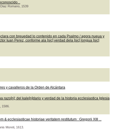
econoscido...
co Diaz Romano, 1539
clara con breuedad lo contenido en cada Psalmo / agora nueua y
or Iuan Perez, conforme ala [sic] verdad dela [sic] longua [sic]
s y cavalleros de la Orden de Alcántara
razo[n]; del kale[n]dario y verdad de la historia ecclesiastica Iglesia
, 1586.
 ecclesiasticae historiae veritatem restitutum : Gregorii XIII ...
nnis Moreti, 1613.