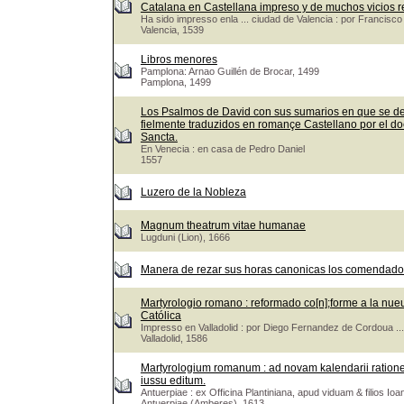
Catalana en Castellana impreso y de muchos vicios r
Ha sido impresso enla ... ciudad de Valencia : por Francis
Valencia, 1539
Libros menores
Pamplona: Arnao Guillén de Brocar, 1499
Pamplona, 1499
Los Psalmos de David con sus sumarios en que se de
fielmente traduzidos en romançe Castellano por el doct
Sancta.
En Venecia : en casa de Pedro Daniel
1557
Luzero de la Nobleza
Magnum theatrum vitae humanae
Lugduni (Lion), 1666
Manera de rezar sus horas canonicas los comendadore
Martyrologio romano : reformado co[n];forme a la nueua 
Católica
Impresso en Valladolid : por Diego Fernandez de Cordoua ...
Valladolid, 1586
Martyrologium romanum : ad novam kalendarii rationem &
iussu editum.
Antuerpiae : ex Officina Plantiniana, apud viduam & filios Ioa
Antuerpiae (Amberes), 1613