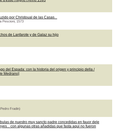
le d'esso Regno l'Anno 1595
uzido por Christoual de las Casas...
ea Pescioni, 1573
chos de Lanfarote y de Galaz su hijo
o del Espada: con la historia del origen y principio della /
 de Medrano]
 Pedro Fradin)
 bulas de nuestro muy sancto padre concedidas en fauor dele
leyes... con algunas otras añadidas que fasta aqui no fueron