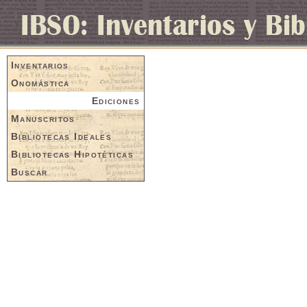
Inventarios
Onomástica
Ediciones
Manuscritos
Bibliotecas Ideales
Bibliotecas Hipotéticas
Buscar