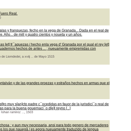
 Fuero Real.
)
las y franquezas, fecho en la vega de Granada... Dada en el real de
 Año... de mill y quatro cientos y noueta y un años.
 [et] fr¯aquezas / hecho enla vega d' Granada por el qual el rey [et]
os quadernos hechos de antes ... ; nueuamente empremidas con
 de Liomdedei, a xviij ... de Mayo 1515
ontalván y de las grandes proezas y estraños hechos en armas que el
t]ro muy s[an]cto padre c¯ocedidas en fauor de la jurisdici¯o real de
as para la buena gouernaci¯o d[e]l reyno [...]
e Iohan ramirez ..., 1503
echosa : y aun muy necessaria, ansi para todo genero de mercaderes
os los que nauegã / es agora nueuamente traduzido de lengua