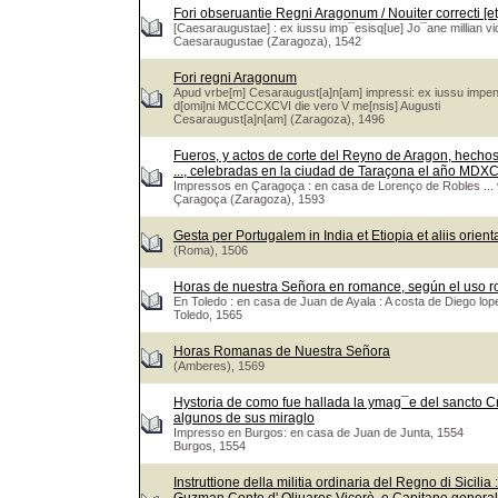
Fori obseruantie Regni Aragonum / Nouiter correcti [et
[Caesaraugustae] : ex iussu imp¯esisq[ue] Jo¯ane millian vi
Caesaraugustae (Zaragoza), 1542
Fori regni Aragonum
Apud vrbe[m] Cesaraugust[a]n[am] impressi: ex iussu impens
d[omi]ni MCCCCXCVI die vero V me[nsis] Augusti
Cesaraugust[a]n[am] (Zaragoza), 1496
Fueros, y actos de corte del Reyno de Aragon, hechos 
..., celebradas en la ciudad de Taraçona el año MDXC
Impressos en Çaragoça : en casa de Lorenço de Robles ...
Çaragoça (Zaragoza), 1593
Gesta per Portugalem in India et Etiopia et aliis orien
(Roma), 1506
Horas de nuestra Señora en romance, según el uso 
En Toledo : en casa de Juan de Ayala : A costa de Diego lope
Toledo, 1565
Horas Romanas de Nuestra Señora
(Amberes), 1569
Hystoria de como fue hallada la ymag¯e del sancto Cr
algunos de sus miraglo
Impresso en Burgos: en casa de Juan de Junta, 1554
Burgos, 1554
Instruttione della militia ordinaria del Regno di Sicili