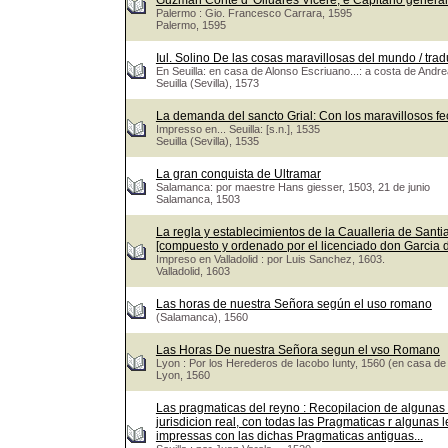
Guzman Conte d' Oliuares Vicerè, e Capitano genera
Palermo : Gio. Francesco Carrara, 1595
Palermo, 1595
Iul. Solino De las cosas maravillosas del mundo / trad
En Seuilla: en casa de Alonso Escriuano...: a costa de Andr
Seuilla (Sevilla), 1573
La demanda del sancto Grial: Con los maravillosos fe
Impresso en... Seuilla: [s.n.], 1535
Seuilla (Sevilla), 1535
La gran conquista de Ultramar
Salamanca: por maestre Hans giesser, 1503, 21 de junio
Salamanca, 1503
La regla y establecimientos de la Caualleria de Santiag
[compuesto y ordenado por el licenciado don Garcia
Impreso en Valladolid : por Luis Sanchez, 1603.
Valladolid, 1603
Las horas de nuestra Señora según el uso romano
(Salamanca), 1560
Las Horas De nuestra Señora segun el vso Romano
Lyon : Por los Herederos de Iacobo Iunty, 1560 (en casa de
Lyon, 1560
Las pragmaticas del reyno : Recopilacion de algunas
jurisdicion real, con todas las Pragmaticas r algunas 
impressas con las dichas Pragmaticas antiguas...