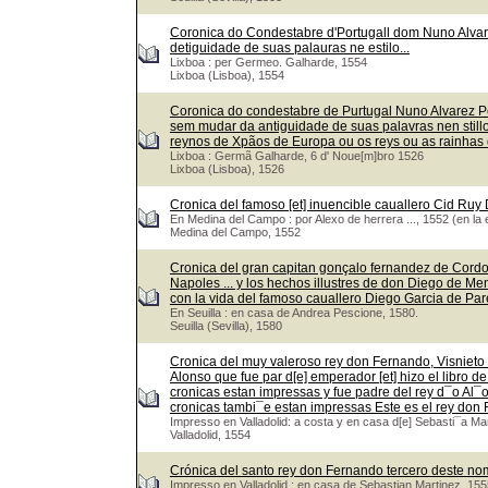
Coronica do Condestabre d'Portugall dom Nuno Alvar
detiguidade de suas palauras ne estilo...
Lixboa : per Germeo. Galharde, 1554
Lixboa (Lisboa), 1554
Coronica do condestabre de Purtugal Nuno Alvarez P
sem mudar da antiguidade de suas palavras nen stil
reynos de Xpãos de Europa ou os reys ou as rainhas
Lixboa : Germã Galharde, 6 d' Noue[m]bro 1526
Lixboa (Lisboa), 1526
Cronica del famoso [et] inuencible cauallero Cid Ru
En Medina del Campo : por Alexo de herrera ..., 1552 (en la 
Medina del Campo, 1552
Cronica del gran capitan gonçalo fernandez de Cordou
Napoles ... y los hechos illustres de don Diego de Me
con la vida del famoso cauallero Diego Garcia de Pa
En Seuilla : en casa de Andrea Pescione, 1580.
Seuilla (Sevilla), 1580
Cronica del muy valeroso rey don Fernando, Visnieto 
Alonso que fue par d[e] emperador [et] hizo el libro de
cronicas estan impressas y fue padre del rey d¯o Al¯
cronicas tambi¯e estan impressas Este es el rey do
Impresso en Valladolid: a costa y en casa d[e] Sebasti¯a Ma
Valladolid, 1554
Crónica del santo rey don Fernando tercero deste nom
Impresso en Valladolid : en casa de Sebastian Martinez, 155