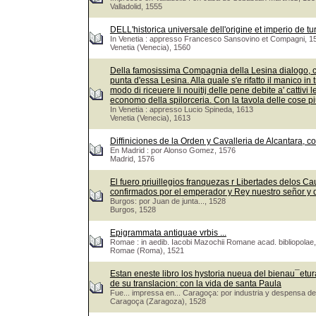
Valladolid, 1555
DELL'historica universale dell'origine et imperio de tu
In Venetia : appresso Francesco Sansovino et Compagni, 1
Venetia (Venecia), 1560
Della famosissima Compagnia della Lesina dialogo, capi
punta d'essa Lesina. Alla quale s'e rifatto il manico in 
modo di riceuere li nouitij delle pene debite a' cattivi 
economo della spilorceria. Con la tavola delle cose pi
In Venetia : appresso Lucio Spineda, 1613
Venetia (Venecia), 1613
Diffiniciones de la Orden y Cavalleria de Alcantara, c
En Madrid : por Alonso Gomez, 1576
Madrid, 1576
El fuero priuillegios franquezas r Libertades delos Ca
confirmados por el emperador y Rey nuestro señor y
Burgos: por Juan de junta..., 1528
Burgos, 1528
Epigrammata antiquae vrbis ...
Romae : in aedib. Iacobi Mazochii Romane acad. bibliopolae,
Romae (Roma), 1521
Estan eneste libro los hystoria nueua del bienau¯eturad
de su translacion: con la vida de santa Paula
Fue... impressa en... Caragoça: por industria y despensa de
Caragoça (Zaragoza), 1528