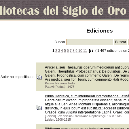
Ediciones
Buscar
1
2
3
4
5
6
7
8
9
10
11
( 1.467 ediciones en 
Articella, seu Thesaurus operum medicorum antiquorum
Galeni. Theophilus Protospatharius: De pulsibus. De 
Galeni. Prognostica, cum commento Galeni. De regi
Autor no especificado
Ars medica, seu libri Tegni, cum commento Hali Rodoa
Patavi, Nicolaus Petri
Patavi (Padua), 1476
Biblia Hebraica, cum interlineari interpretatione Lati
Hebraicarum dictionum proprietate discedit, sensum, v
atque alia Ben. Ariae Montani Hispalensis, aliorumque
distincta, in ejus locum est substituta; accessit Bib
Graecè, cum vulgatâ interpretatione Latinâ, Graeci con
[Leiden] : ex officina Plantiniana Raphelengii, 1608-1615
Leiden, 1608-1615