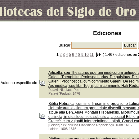
Ediciones
Buscar
1
2
3
4
5
6
7
8
9
10
11
( 1.467 ediciones en 
Articella, seu Thesaurus operum medicorum antiquorum
Galeni. Theophilus Protospatharius: De pulsibus. De 
Galeni. Prognostica, cum commento Galeni. De regi
Autor no especificado
Ars medica, seu libri Tegni, cum commento Hali Rodoa
Patavi, Nicolaus Petri
Patavi (Padua), 1476
Biblia Hebraica, cum interlineari interpretatione Lati
Hebraicarum dictionum proprietate discedit, sensum, v
atque alia Ben. Ariae Montani Hispalensis, aliorumque
distincta, in ejus locum est substituta; accessit Bib
Graecè, cum vulgatâ interpretatione Latinâ, Graeci con
[Leiden] : ex officina Plantiniana Raphelengii, 1608-1615
Leiden, 1608-1615