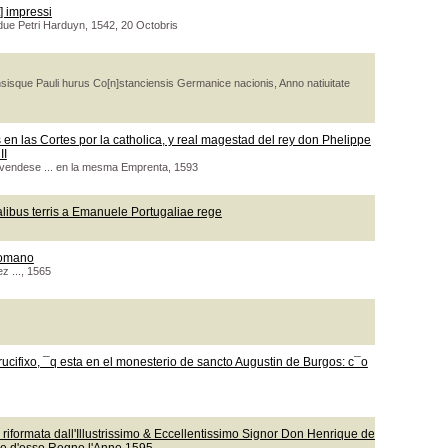
] impressi
due Petri Harduyn, 1542, 20 Octobris
isque Pauli hurus Co[n]stanciensis Germanice nacionis, Anno natiuitate
en las Cortes por la catholica, y real magestad del rey don Phelippe
II
 vendese ... en la mesma Emprenta, 1593
talibus terris a Emanuele Portugaliae rege
romano
z ..., 1565
ucifixo, ¯q esta en el monesterio de sancto Augustin de Burgos: c¯o
a : riformata dall'Illustrissimo & Eccellentissimo Signor Don Henrique de