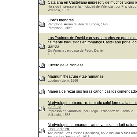
Catalana en Castellana impreso y de muchos vicios r
Ha sido impresso enla ... ciudad de Valencia : por Francis
Valencia, 1539
Libros menores
Pamplona: Arnao Guillén de Brocar, 1499
Pamplona, 1499
Los Psalmos de David con sus sumarios en que se de
fielmente traduzidos en romançe Castellano por el doct
Sancta.
En Venecia : en casa de Pedro Daniel
1557
Luzero de la Nobleza
Magnum theatrum vitae humanae
Lugduni (Lion), 1666
Manera de rezar sus horas canonicas los comendadore
Martyrologio romano : reformado co[n];forme a la nueua 
Católica
Impresso en Valladolid : por Diego Fernandez de Cordoua ...
Valladolid, 1586
Martyrologium romanum : ad novam kalendarii rationem &
iussu editum.
Antuerpiae : ex Officina Plantiniana, apud viduam & filios Ioa
Antuerpiae (Amberes), 1613