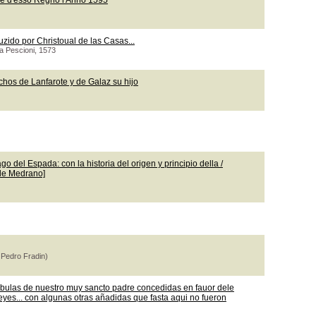
le d'esso Regno l'Anno 1595
uzido por Christoual de las Casas...
ea Pescioni, 1573
chos de Lanfarote y de Galaz su hijo
o del Espada: con la historia del origen y principio della /
 de Medrano]
 Pedro Fradin)
 bulas de nuestro muy sancto padre concedidas en fauor dele
leyes... con algunas otras añadidas que fasta aqui no fueron