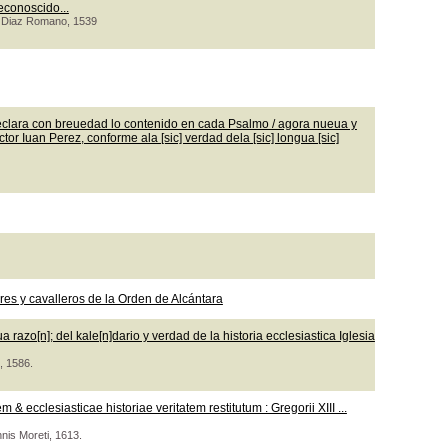
econoscido...
co Diaz Romano, 1539
clara con breuedad lo contenido en cada Psalmo / agora nueua y
or Iuan Perez, conforme ala [sic] verdad dela [sic] longua [sic]
s y cavalleros de la Orden de Alcántara
razo[n]; del kale[n]dario y verdad de la historia ecclesiastica Iglesia
, 1586.
 ecclesiasticae historiae veritatem restitutum : Gregorii XIII ...
nnis Moreti, 1613.