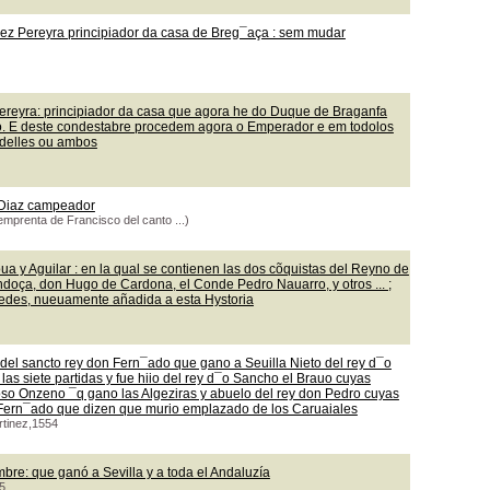
ez Pereyra principiador da casa de Breg¯aça : sem mudar
ereyra: principiador da casa que agora he do Duque de Braganfa
lo. E deste condestabre procedem agora o Emperador e em todolos
 delles ou ambos
y Diaz campeador
emprenta de Francisco del canto ...)
a y Aguilar : en la qual se contienen las dos cõquistas del Reyno de
ndoça, don Hugo de Cardona, el Conde Pedro Nauarro, y otros ... ;
redes, nueuamente añadida a esta Hystoria
del sancto rey don Fern¯ado que gano a Seuilla Nieto del rey d¯o
 las siete partidas y fue hiio del rey d¯o Sancho el Brauo cuyas
oso Onzeno ¯q gano las Algeziras y abuelo del rey don Pedro cuyas
n Fern¯ado que dizen que murio emplazado de los Caruaiales
rtinez,1554
bre: que ganó a Sevilla y a toda el Andaluzía
5