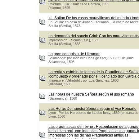
Guzman Conte d' Oliuares Vicerè, e Capitano genera
Palermo : Gio. Francesco Carrara, 1595
Palermo, 1595
Iul. Solino De las cosas maravillosas del mundo / trad
En Seuilla: en casa de Alonso Escriuano...: a costa de Andr
Seuilla (Sevilla), 1573
La demanda del sancto Grial: Con los maravillosos fe
Impresso en... Seuilla: [s.n.], 1535
Seuilla (Sevilla), 1535
La gran conquista de Ultramar
Salamanca: por maestre Hans giesser, 1503, 21 de junio
Salamanca, 1503
La regla y establecimientos de la Caualleria de Santiag
[compuesto y ordenado por el licenciado don Garcia
Impreso en Valladolid : por Luis Sanchez, 1603.
Valladolid, 1603
Las horas de nuestra Señora según el uso romano
(Salamanca), 1560
Las Horas De nuestra Señora segun el vso Romano
Lyon : Por los Herederos de Iacobo Iunty, 1560 (en casa de
Lyon, 1560
Las pragmaticas del reyno : Recopilacion de algunas
jurisdicion real, con todas las Pragmaticas r algunas 
impressas con las dichas Pragmaticas antiguas...