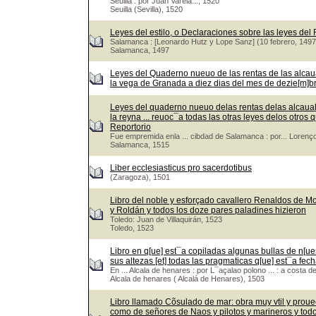
Seuilla : por Juan Varela..., 1520
Seuilla (Sevilla), 1520
Leyes del estilo, o Declaraciones sobre las leyes del
Salamanca : [Leonardo Hutz y Lope Sanz] (10 febrero, 1497
Salamanca, 1497
Leyes del Quaderno nueuo de las rentas de las alcaua
la vega de Granada a diez dias del mes de dezie[m]bre.
Leyes del quaderno nueuo delas rentas delas alcaualas
la reyna ... reuoc¯a todas las otras leyes delos otr
Reportorio
Fue empremida enla ... cibdad de Salamanca : por... Lorenço
Salamanca, 1515
Liber ecclesiasticus pro sacerdotibus
(Zaragoza), 1501
Libro del noble y esforçado cavallero Renaldos de M
y Roldán y todos los doze pares paladines hizieron
Toledo: Juan de Villaquirán, 1523
Toledo, 1523
Libro en q[ue] est¯a copiladas algunas bullas de n[ues
sus altezas [et] todas las pragmaticas q[ue] est¯a fech
En ... Alcala de henares : por L¯açalao polono ... : a costa d
Alcala de henares ( Alcalá de Henares), 1503
Libro llamado Cõsulado de mar: obra muy vtil y prou
como de señores de Naos y pilotos y marineros y tod