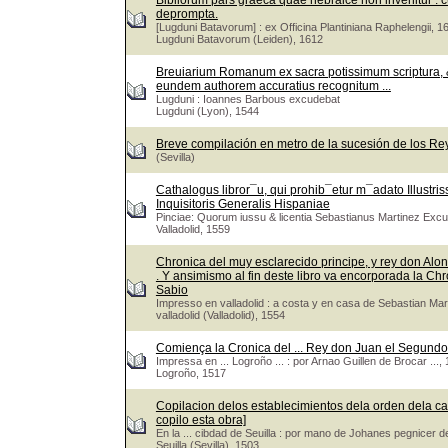
Bibliorum pars graeca quae hebraice non invenitur : cu
deprompta.
[Lugduni Batavorum] : ex Officina Plantiniana Raphelengii, 1
Lugduni Batavorum (Leiden), 1612
Breuiarium Romanum ex sacra potissimum scriptura, &
eundem authorem accuratius recognitum ...
Lugduni : Ioannes Barbous excudebat
Lugduni (Lyon), 1544
Breve compilación en metro de la sucesión de los Re
(Sevilla)
Cathalogus libror¯u, qui prohib¯etur m¯adato Illustri
Inquisitoris Generalis Hispaniae
Pinciae: Quorum iussu & licentia Sebastianus Martinez Exc
Valladolid, 1559
Chronica del muy esclarecido principe, y rey don Alons
. Y ansimismo al fin deste libro va encorporada la Ch
Sabio
Impresso en valladolid : a costa y en casa de Sebastian M
valladolid (Valladolid), 1554
Comiença la Cronica del ... Rey don Juan el Segundo 
Impressa en ... Logroño ... : por Arnao Guillen de Brocar ...
Logroño, 1517
Copilacion delos establecimientos dela orden dela ca
copilo esta obra]
En la ... cibdad de Seuilla : por mano de Johanes pegnicer 
Seuilla (Sevilla), 1503