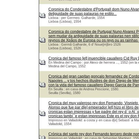
Coronica do Condestabre d'Portugall dom Nuno Alvar
detiguidade de suas palauras ne estilo...
Lixboa : per Germeo. Galharde, 1554
Lixboa (Lisboa), 1554
Coronica do condestabre de Purtugal Nuno Alvarez P
sem mudar da antiguidade de suas palavras nen stil
reynos de Xpãos de Europa ou os reys ou as rainhas
Lixboa : Germã Galharde, 6 d' Noue[m]bro 1526
Lixboa (Lisboa), 1526
Cronica del famoso [et] inuencible cauallero Cid Ru
En Medina del Campo : por Alexo de herrera ..., 1552 (en la 
Medina del Campo, 1552
Cronica del gran capitan gonçalo fernandez de Cordou
Napoles ... y los hechos illustres de don Diego de Me
con la vida del famoso cauallero Diego Garcia de Pa
En Seuilla : en casa de Andrea Pescione, 1580.
Seuilla (Sevilla), 1580
Cronica del muy valeroso rey don Fernando, Visnieto 
Alonso que fue par d[e] emperador [et] hizo el libro de
cronicas estan impressas y fue padre del rey d¯o Al¯
cronicas tambi¯e estan impressas Este es el rey do
Impresso en Valladolid: a costa y en casa d[e] Sebasti¯a Ma
Valladolid, 1554
Crónica del santo rey don Fernando tercero deste nom
Impresso en Valladolid : en casa de Sebastian Martinez, 155