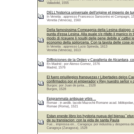
Valladolid, 1555
DELL'historica universale dell'origine et imperio de tu
In Venetia : appresso Francesco Sansovino et Compagni, 1
Venetia (Venecia), 1560
Della famosissima Compagnia della Lesina dialogo, capi
punta d'essa Lesina. Alla quale s'e rifatto il manico in 
modo di riceuere li nouitij delle pene debite a' cattivi 
economo della spilorceria. Con la tavola delle cose pi
In Venetia : appresso Lucio Spineda, 1613
Venetia (Venecia), 1613
Diffiniciones de la Orden y Cavalleria de Alcantara, c
En Madrid : por Alonso Gomez, 1576
Madrid, 1576
El fuero priuillegios franquezas r Libertades delos Ca
confirmados por el emperador y Rey nuestro señor y
Burgos: por Juan de junta..., 1528
Burgos, 1528
Epigrammata antiquae vrbis ...
Romae : in aedib. Iacobi Mazochii Romane acad. bibliopolae,
Romae (Roma), 1521
Estan eneste libro los hystoria nueua del bienau¯eturad
de su translacion: con la vida de santa Paula
Fue... impressa en... Caragoça: por industria y despensa de
Caragoça (Zaragoza), 1528