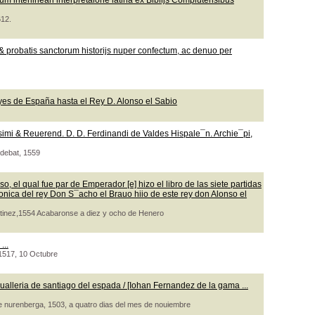
m interlineari interpretaione latina ex Biblijs Complutensibus
612.
 probatis sanctorum historijs nuper confectum, ac denuo per
yes de España hasta el Rey D. Alonso el Sabio
ssimi & Reuerend. D. D. Ferdinandi de Valdes Hispale¯n. Archie¯pi,
udebat, 1559
o, el qual fue par de Emperador [e] hizo el libro de las siete partidas
ronica del rey Don S¯acho el Brauo hiio de este rey don Alonso el
artinez,1554 Acabaronse a diez y ocho de Henero
...
, 1517, 10 Octubre
ualleria de santiago del espada / [Iohan Fernandez de la gama ...
de nurenberga, 1503, a quatro dias del mes de nouiembre