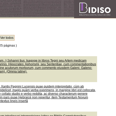
25 páginas )
. / (Johanni tius: Isagoge in libros Tegni seu Artem medicam
urinis. Hipocrates: Aphorismi, seu Sententiae, cum commentationibus
mine acutorum morborum, cum commento eiusdem Galeni. Galeno:
m). (Omnia latine).
nâ Xantis Pagnini Lucensis quae quidem interpretatio, cùm ab
idelicet, magis quàm verba exprimens, in margine libri est collocata,
 collato studio e verbo reddita, ac diverso characterum genere
liorum pars quae Hebraicè non reperitur, item Testamentum Novum
textus lineis insertâ