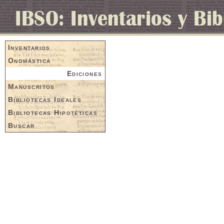
Inventarios
Onomástica
Ediciones
Manuscritos
Bibliotecas Ideales
Bibliotecas Hipotéticas
Buscar