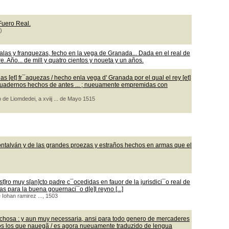
 Fuero Real.
)
las y franquezas, fecho en la vega de Granada... Dada en el real de
 Año... de mill y quatro cientos y noueta y un años.
 [et] fr¯aquezas / hecho enla vega d' Granada por el qual el rey [et]
os quadernos hechos de antes ... ; nueuamente empremidas con
 de Liomdedei, a xviij ... de Mayo 1515
ontalván y de las grandes proezas y estraños hechos en armas que el
t]ro muy s[an]cto padre c¯ocedidas en fauor de la jurisdici¯o real de
as para la buena gouernaci¯o d[e]l reyno [...]
e Iohan ramirez ..., 1503
echosa : y aun muy necessaria, ansi para todo genero de mercaderes
os los que nauegã / es agora nueuamente traduzido de lengua