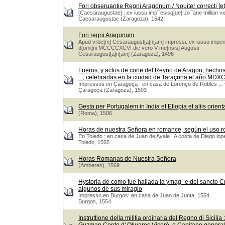
Fori obseruantie Regni Aragonum / Nouiter correcti [et
[Caesaraugustae] : ex iussu imp¯esisq[ue] Jo¯ane millian vi
Caesaraugustae (Zaragoza), 1542
Fori regni Aragonum
Apud vrbe[m] Cesaraugust[a]n[am] impressi: ex iussu impens
d[omi]ni MCCCCXCVI die vero V me[nsis] Augusti
Cesaraugust[a]n[am] (Zaragoza), 1496
Fueros, y actos de corte del Reyno de Aragon, hechos 
..., celebradas en la ciudad de Taraçona el año MDXC
Impressos en Çaragoça : en casa de Lorenço de Robles ...
Çaragoça (Zaragoza), 1593
Gesta per Portugalem in India et Etiopia et aliis orien
(Roma), 1506
Horas de nuestra Señora en romance, según el uso 
En Toledo : en casa de Juan de Ayala : A costa de Diego lope
Toledo, 1565
Horas Romanas de Nuestra Señora
(Amberes), 1569
Hystoria de como fue hallada la ymag¯e del sancto Cr
algunos de sus miraglo
Impresso en Burgos: en casa de Juan de Junta, 1554
Burgos, 1554
Instruttione della militia ordinaria del Regno di Sicili