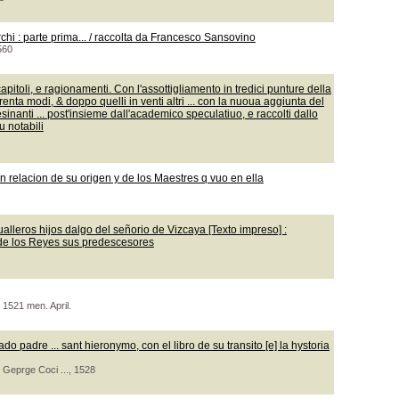
rchi : parte prima... / raccolta da Francesco Sansovino
560
toli, e ragionamenti. Con l'assottigliamento in tredici punture della
trenta modi, & doppo quelli in venti altri ... con la nuoua aggiunta del
lesinanti ... post'insieme dall'academico speculatiuo, e raccolti dallo
u notabili
on relacion de su origen y de los Maestres q vuo en ella
ualleros hijos dalgo del señorio de Vizcaya [Texto impreso] :
 de los Reyes sus predescesores
 1521 men. April.
o padre ... sant hieronymo, con el libro de su transito [e] la hystoria
 Geprge Coci ..., 1528