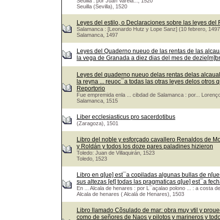
Seuilla : por Juan Varela..., 1520
Seuilla (Sevilla), 1520
Leyes del estilo, o Declaraciones sobre las leyes del
Salamanca : [Leonardo Hutz y Lope Sanz] (10 febrero, 1497
Salamanca, 1497
Leyes del Quaderno nueuo de las rentas de las alcaua
la vega de Granada a diez dias del mes de dezie[m]bre.
Leyes del quaderno nueuo delas rentas delas alcaualas
la reyna ... reuoc¯a todas las otras leyes delos otr
Reportorio
Fue empremida enla ... cibdad de Salamanca : por... Lorenço
Salamanca, 1515
Liber ecclesiasticus pro sacerdotibus
(Zaragoza), 1501
Libro del noble y esforçado cavallero Renaldos de M
y Roldán y todos los doze pares paladines hizieron
Toledo: Juan de Villaquirán, 1523
Toledo, 1523
Libro en q[ue] est¯a copiladas algunas bullas de n[ues
sus altezas [et] todas las pragmaticas q[ue] est¯a fech
En ... Alcala de henares : por L¯açalao polono ... : a costa d
Alcala de henares ( Alcalá de Henares), 1503
Libro llamado Cõsulado de mar: obra muy vtil y prou
como de señores de Naos y pilotos y marineros y tod