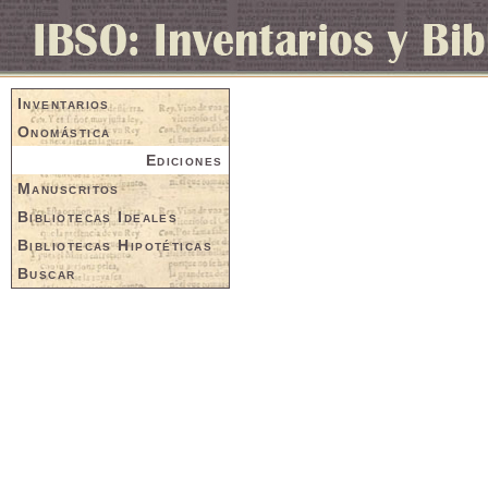
Inventarios
Onomástica
Ediciones
Manuscritos
Bibliotecas Ideales
Bibliotecas Hipotéticas
Buscar