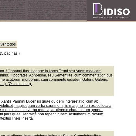
25 páginas )
. / (Johanni tius: Isagoge in libros Tegni seu Artem medicam
urinis. Hipocrates: Aphorismi, seu Sententiae, cum commentationibus
mine acutorum morborum, cum commento eiusdem Galeni. Galeno:
m). (Omnia latine).
nâ Xantis Pagnini Lucensis quae quidem interpretatio, cùm ab
idelicet, magis quàm verba exprimens, in margine libri est collocata,
 collato studio e verbo reddita, ac diverso characterum genere
liorum pars quae Hebraicè non reperitur, item Testamentum Novum
textus lineis insertâ