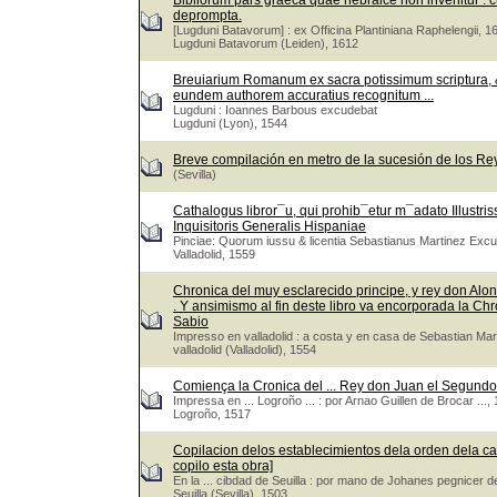
Bibliorum pars graeca quae hebraice non invenitur : cu
deprompta.
[Lugduni Batavorum] : ex Officina Plantiniana Raphelengii, 1
Lugduni Batavorum (Leiden), 1612
Breuiarium Romanum ex sacra potissimum scriptura, &
eundem authorem accuratius recognitum ...
Lugduni : Ioannes Barbous excudebat
Lugduni (Lyon), 1544
Breve compilación en metro de la sucesión de los Re
(Sevilla)
Cathalogus libror¯u, qui prohib¯etur m¯adato Illustri
Inquisitoris Generalis Hispaniae
Pinciae: Quorum iussu & licentia Sebastianus Martinez Exc
Valladolid, 1559
Chronica del muy esclarecido principe, y rey don Alons
. Y ansimismo al fin deste libro va encorporada la Ch
Sabio
Impresso en valladolid : a costa y en casa de Sebastian M
valladolid (Valladolid), 1554
Comiença la Cronica del ... Rey don Juan el Segundo 
Impressa en ... Logroño ... : por Arnao Guillen de Brocar ...
Logroño, 1517
Copilacion delos establecimientos dela orden dela ca
copilo esta obra]
En la ... cibdad de Seuilla : por mano de Johanes pegnicer 
Seuilla (Sevilla), 1503