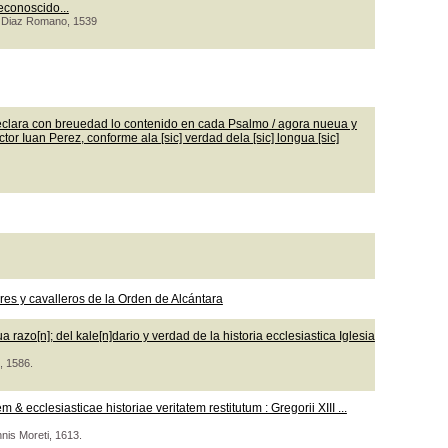
econoscido...
co Diaz Romano, 1539
clara con breuedad lo contenido en cada Psalmo / agora nueua y
or Iuan Perez, conforme ala [sic] verdad dela [sic] longua [sic]
s y cavalleros de la Orden de Alcántara
razo[n]; del kale[n]dario y verdad de la historia ecclesiastica Iglesia
, 1586.
 ecclesiasticae historiae veritatem restitutum : Gregorii XIII ...
nnis Moreti, 1613.