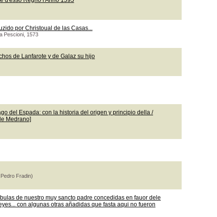
le d'esso Regno l'Anno 1595
uzido por Christoual de las Casas...
ea Pescioni, 1573
chos de Lanfarote y de Galaz su hijo
o del Espada: con la historia del origen y principio della /
 de Medrano]
 Pedro Fradin)
 bulas de nuestro muy sancto padre concedidas en fauor dele
leyes... con algunas otras añadidas que fasta aqui no fueron