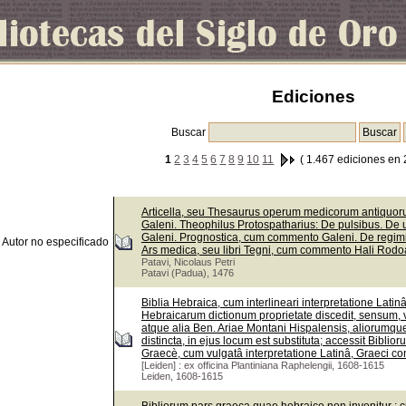
Ediciones
Buscar
1
2
3
4
5
6
7
8
9
10
11
( 1.467 ediciones en 
Articella, seu Thesaurus operum medicorum antiquorum
Galeni. Theophilus Protospatharius: De pulsibus. De 
Galeni. Prognostica, cum commento Galeni. De regi
Autor no especificado
Ars medica, seu libri Tegni, cum commento Hali Rodoa
Patavi, Nicolaus Petri
Patavi (Padua), 1476
Biblia Hebraica, cum interlineari interpretatione Lati
Hebraicarum dictionum proprietate discedit, sensum, v
atque alia Ben. Ariae Montani Hispalensis, aliorumque
distincta, in ejus locum est substituta; accessit Bib
Graecè, cum vulgatâ interpretatione Latinâ, Graeci con
[Leiden] : ex officina Plantiniana Raphelengii, 1608-1615
Leiden, 1608-1615