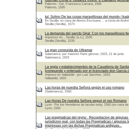
Guzman Conte d' Oliuares Vicerè, e Capitano genera
Palermo : Gio. Francesco Carrara, 1595
Palermo, 1595
Iul. Solino De las cosas maravillosas del mundo / trad
En Seuilla: en casa de Alonso Escriuano...: a costa de Andr
Seuilla (Sevilla), 1573
La demanda del sancto Grial: Con los maravillosos fe
Impresso en... Seuilla: [s.n.], 1535
Seuilla (Sevilla), 1535
La gran conquista de Ultramar
Salamanca: por maestre Hans giesser, 1503, 21 de junio
Salamanca, 1503
La regla y establecimientos de la Caualleria de Santiag
[compuesto y ordenado por el licenciado don Garcia
Impreso en Valladolid : por Luis Sanchez, 1603.
Valladolid, 1603
Las horas de nuestra Señora según el uso romano
(Salamanca), 1560
Las Horas De nuestra Señora segun el vso Romano
Lyon : Por los Herederos de Iacobo Iunty, 1560 (en casa de
Lyon, 1560
Las pragmaticas del reyno : Recopilacion de algunas
jurisdicion real, con todas las Pragmaticas r algunas 
impressas con las dichas Pragmaticas antiguas...