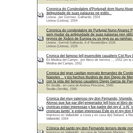
Coronica do Condestabre d'Portugall dom Nuno Alvar
detiguidade de suas palauras ne estilo...
Lixboa : per Germeo. Galharde, 1554
Lixboa (Lisboa), 1554
Coronica do condestabre de Purtugal Nuno Alvarez P
sem mudar da antiguidade de suas palavras nen stil
reynos de Xpãos de Europa ou os reys ou as rainhas
Lixboa : Germã Galharde, 6 d' Noue[m]bro 1526
Lixboa (Lisboa), 1526
Cronica del famoso [et] inuencible cauallero Cid Ru
En Medina del Campo : por Alexo de herrera ..., 1552 (en la 
Medina del Campo, 1552
Cronica del gran capitan gonçalo fernandez de Cordou
Napoles ... y los hechos illustres de don Diego de Me
con la vida del famoso cauallero Diego Garcia de Pa
En Seuilla : en casa de Andrea Pescione, 1580.
Seuilla (Sevilla), 1580
Cronica del muy valeroso rey don Fernando, Visnieto 
Alonso que fue par d[e] emperador [et] hizo el libro de
cronicas estan impressas y fue padre del rey d¯o Al¯
cronicas tambi¯e estan impressas Este es el rey do
Impresso en Valladolid: a costa y en casa d[e] Sebasti¯a Ma
Valladolid, 1554
Crónica del santo rey don Fernando tercero deste nom
Impresso en Valladolid : en casa de Sebastian Martinez, 155