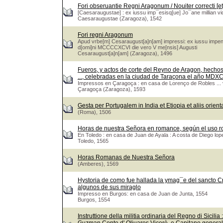
Fori obseruantie Regni Aragonum / Nouiter correcti [et
[Caesaraugustae] : ex iussu imp¯esisq[ue] Jo¯ane millian vi
Caesaraugustae (Zaragoza), 1542
Fori regni Aragonum
Apud vrbe[m] Cesaraugust[a]n[am] impressi: ex iussu impens
d[omi]ni MCCCCXCVI die vero V me[nsis] Augusti
Cesaraugust[a]n[am] (Zaragoza), 1496
Fueros, y actos de corte del Reyno de Aragon, hechos 
..., celebradas en la ciudad de Taraçona el año MDXC
Impressos en Çaragoça : en casa de Lorenço de Robles ...
Çaragoça (Zaragoza), 1593
Gesta per Portugalem in India et Etiopia et aliis orien
(Roma), 1506
Horas de nuestra Señora en romance, según el uso 
En Toledo : en casa de Juan de Ayala : A costa de Diego lope
Toledo, 1565
Horas Romanas de Nuestra Señora
(Amberes), 1569
Hystoria de como fue hallada la ymag¯e del sancto Cr
algunos de sus miraglo
Impresso en Burgos: en casa de Juan de Junta, 1554
Burgos, 1554
Instruttione della militia ordinaria del Regno di Sicili