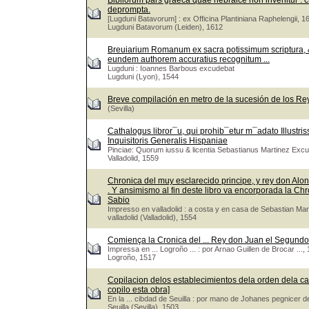
Bibliorum pars graeca quae hebraice non invenitur : cu
deprompta.
[Lugduni Batavorum] : ex Officina Plantiniana Raphelengii, 1
Lugduni Batavorum (Leiden), 1612
Breuiarium Romanum ex sacra potissimum scriptura, &
eundem authorem accuratius recognitum ...
Lugduni : Ioannes Barbous excudebat
Lugduni (Lyon), 1544
Breve compilación en metro de la sucesión de los Re
(Sevilla)
Cathalogus libror¯u, qui prohib¯etur m¯adato Illustri
Inquisitoris Generalis Hispaniae
Pinciae: Quorum iussu & licentia Sebastianus Martinez Exc
Valladolid, 1559
Chronica del muy esclarecido principe, y rey don Alons
. Y ansimismo al fin deste libro va encorporada la Ch
Sabio
Impresso en valladolid : a costa y en casa de Sebastian M
valladolid (Valladolid), 1554
Comiença la Cronica del ... Rey don Juan el Segundo 
Impressa en ... Logroño ... : por Arnao Guillen de Brocar ...
Logroño, 1517
Copilacion delos establecimientos dela orden dela ca
copilo esta obra]
En la ... cibdad de Seuilla : por mano de Johanes pegnicer 
Seuilla (Sevilla), 1503