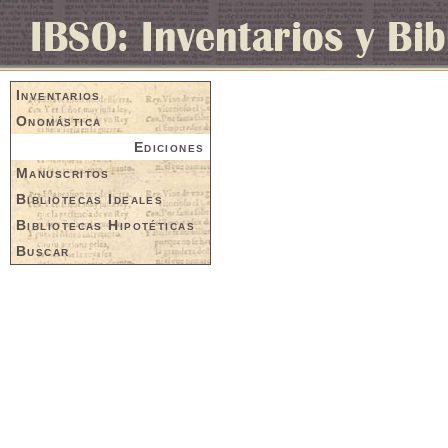
Inventarios
Onomástica
Ediciones
Manuscritos
Bibliotecas Ideales
Bibliotecas Hipotéticas
Buscar