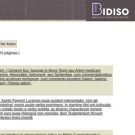
25 páginas )
. / (Johanni tius: Isagoge in libros Tegni seu Artem medicam
urinis. Hipocrates: Aphorismi, seu Sententiae, cum commentationibus
mine acutorum morborum, cum commento eiusdem Galeni. Galeno:
m). (Omnia latine).
nâ Xantis Pagnini Lucensis quae quidem interpretatio, cùm ab
idelicet, magis quàm verba exprimens, in margine libri est collocata,
 collato studio e verbo reddita, ac diverso characterum genere
liorum pars quae Hebraicè non reperitur, item Testamentum Novum
textus lineis insertâ