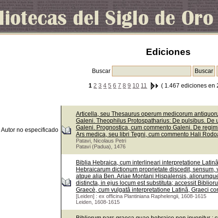
Ediciones
Buscar
1
2
3
4
5
6
7
8
9
10
11
( 1.467 ediciones en 
Articella, seu Thesaurus operum medicorum antiquorum
Galeni. Theophilus Protospatharius: De pulsibus. De 
Galeni. Prognostica, cum commento Galeni. De regi
Autor no especificado
Ars medica, seu libri Tegni, cum commento Hali Rodoa
Patavi, Nicolaus Petri
Patavi (Padua), 1476
Biblia Hebraica, cum interlineari interpretatione Lati
Hebraicarum dictionum proprietate discedit, sensum, v
atque alia Ben. Ariae Montani Hispalensis, aliorumque
distincta, in ejus locum est substituta; accessit Bib
Graecè, cum vulgatâ interpretatione Latinâ, Graeci con
[Leiden] : ex officina Plantiniana Raphelengii, 1608-1615
Leiden, 1608-1615