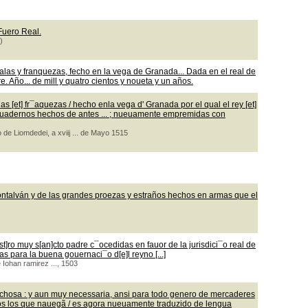
 Fuero Real.
)
las y franquezas, fecho en la vega de Granada... Dada en el real de
 Año... de mill y quatro cientos y noueta y un años.
 [et] fr¯aquezas / hecho enla vega d' Granada por el qual el rey [et]
os quadernos hechos de antes ... ; nueuamente empremidas con
 de Liomdedei, a xviij ... de Mayo 1515
ontalván y de las grandes proezas y estraños hechos en armas que el
t]ro muy s[an]cto padre c¯ocedidas en fauor de la jurisdici¯o real de
as para la buena gouernaci¯o d[e]l reyno [...]
e Iohan ramirez ..., 1503
echosa : y aun muy necessaria, ansi para todo genero de mercaderes
os los que nauegã / es agora nueuamente traduzido de lengua