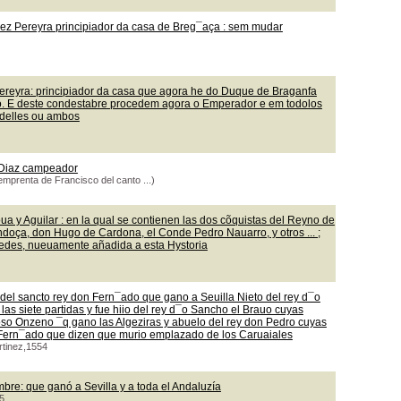
ez Pereyra principiador da casa de Breg¯aça : sem mudar
ereyra: principiador da casa que agora he do Duque de Braganfa
lo. E deste condestabre procedem agora o Emperador e em todolos
 delles ou ambos
y Diaz campeador
emprenta de Francisco del canto ...)
a y Aguilar : en la qual se contienen las dos cõquistas del Reyno de
ndoça, don Hugo de Cardona, el Conde Pedro Nauarro, y otros ... ;
redes, nueuamente añadida a esta Hystoria
del sancto rey don Fern¯ado que gano a Seuilla Nieto del rey d¯o
 las siete partidas y fue hiio del rey d¯o Sancho el Brauo cuyas
oso Onzeno ¯q gano las Algeziras y abuelo del rey don Pedro cuyas
n Fern¯ado que dizen que murio emplazado de los Caruaiales
rtinez,1554
bre: que ganó a Sevilla y a toda el Andaluzía
5