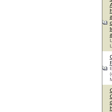
L
L
E
(
C