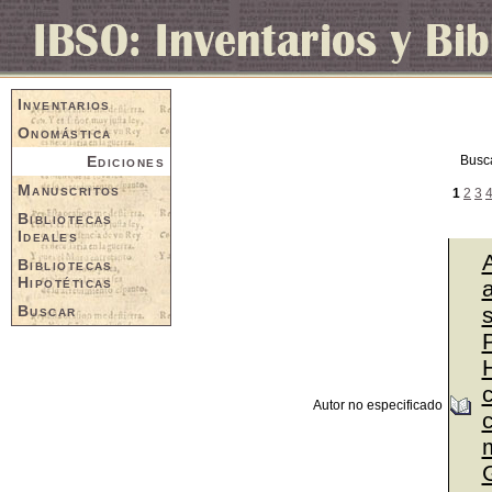
Inventarios
Onomástica
Ediciones
Busc
Manuscritos
1
2
3
Bibliotecas
Ideales
Bibliotecas
Hipotéticas
a
Buscar
P
Autor no especificado