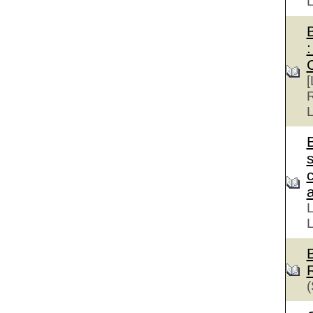
:
[
R
L
s
a
L
L
(