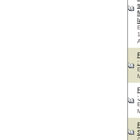
f
E
A
:
E
M
;
E
M
(