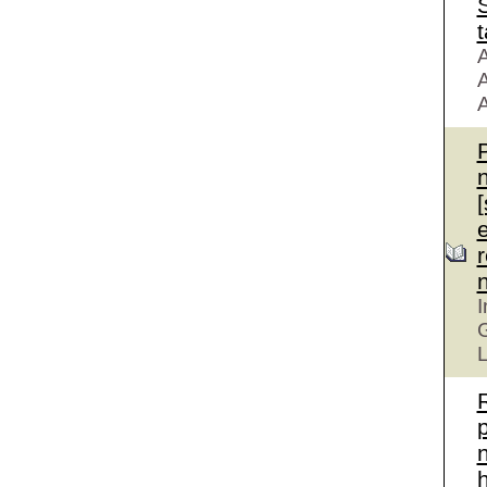
S
t
A
A
A
r
I
G
L
n