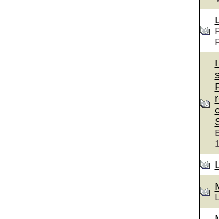
P
c
E
L