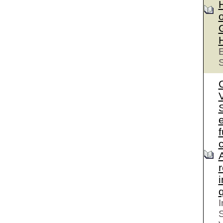
o
E
S
S
e
I
S