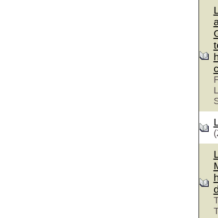
G
F
L
(
T
T