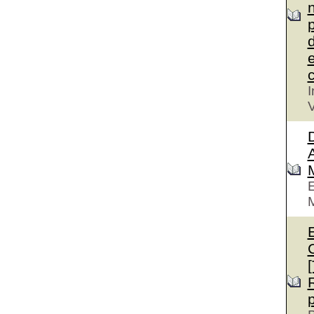
n
p
d
e
c
I
V
D
A
E
M
E