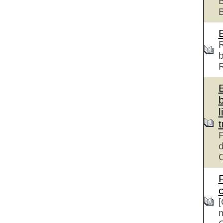
B
R
b
l
F
d
c
[
m