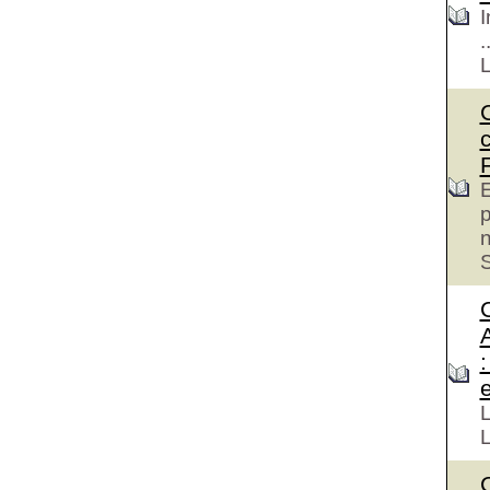
I
.
E
p
S
e
L
L