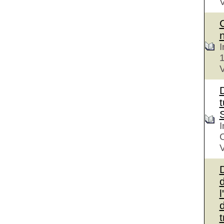
V
I
V
D
t
I
V
d
l
d
t