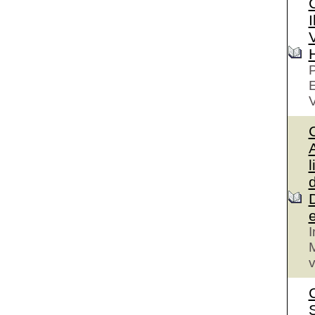
I
V
P
V
A
l
I
M
v