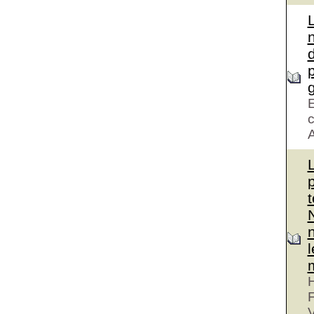
d
g
E
c
A
H
V