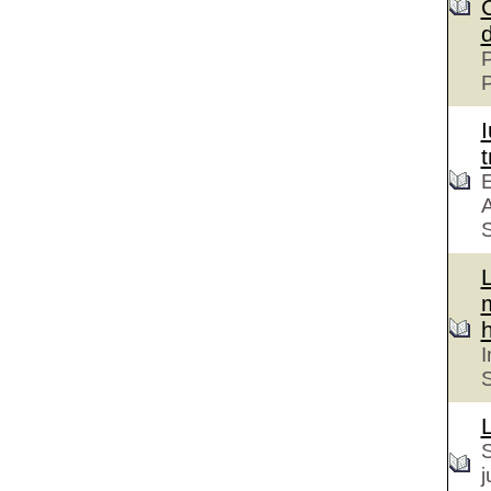
P
t
E
A
S
h
I
S
S
j