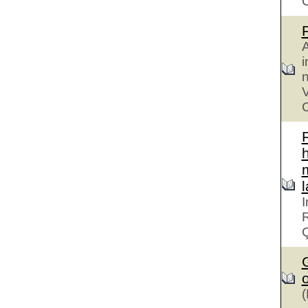
A
i
n
V
C
h
I
R
G