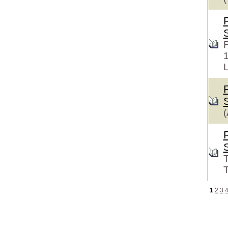
F
L
(
T
T
1
2
3