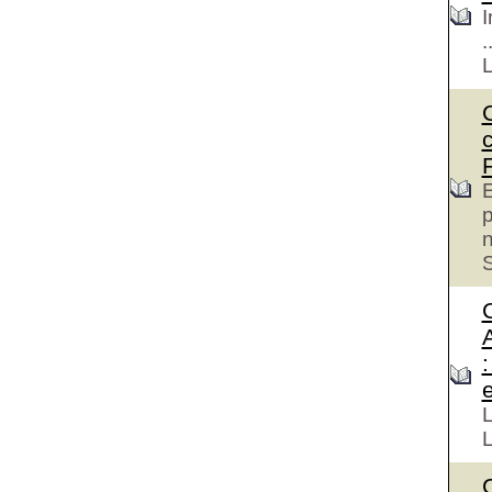
I
.
E
p
S
e
L
L