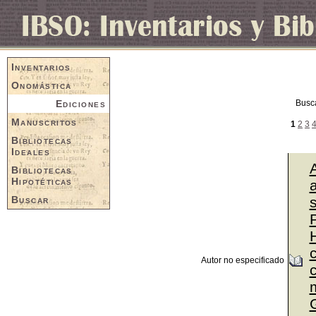
Inventarios
Onomástica
Ediciones
Busc
Manuscritos
1
2
3
Bibliotecas
Ideales
Bibliotecas
Hipotéticas
a
Buscar
P
Autor no especificado