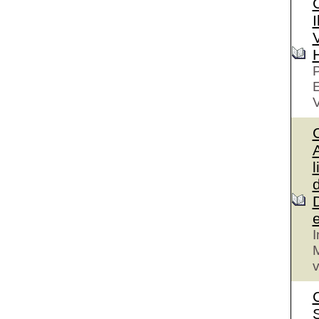
I
V
P
V
A
l
I
M
v