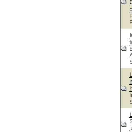
P
t
E
A
S
h
I
S
S
j