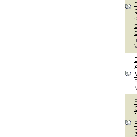
n
p
d
e
c
I
V
D
A
E
M
E