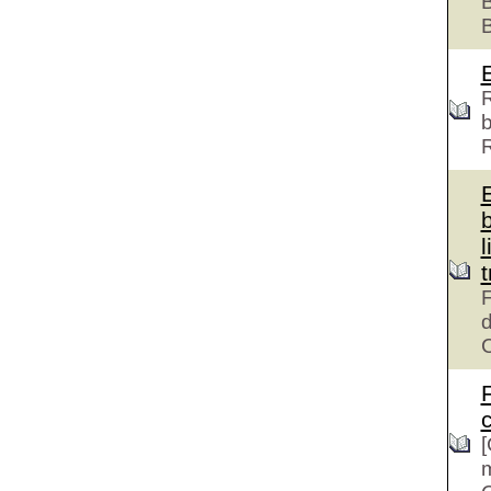
B
R
b
l
F
d
c
[
m