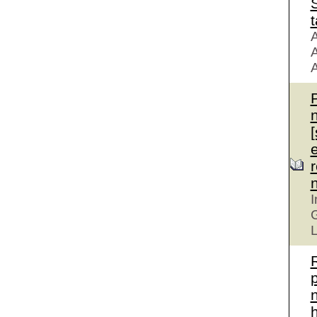
S
t
A
A
A
r
I
G
L
n