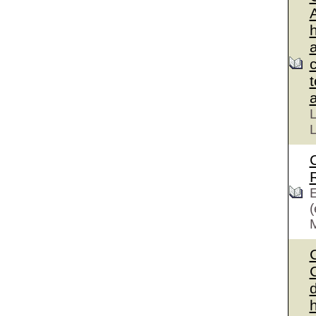
L
L
E
(
C