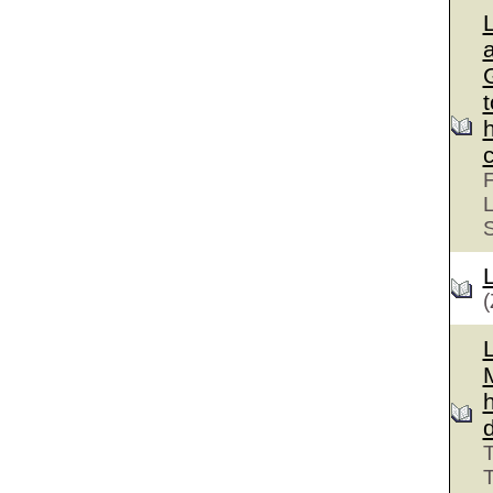
G
F
L
(
T
T