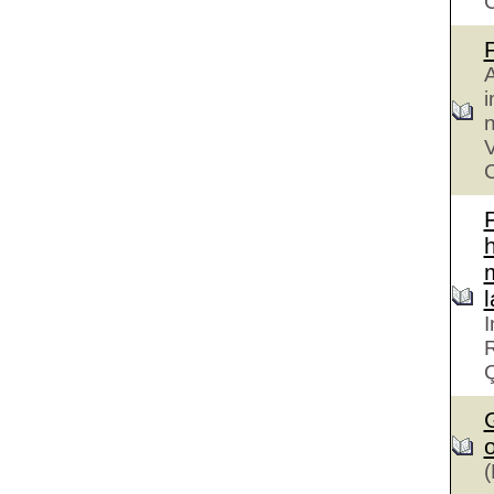
A
i
n
V
C
h
I
R
G