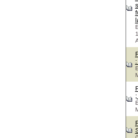
f
E
A
:
E
M
;
E
M
(