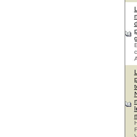
d
g
E
c
A
H
V