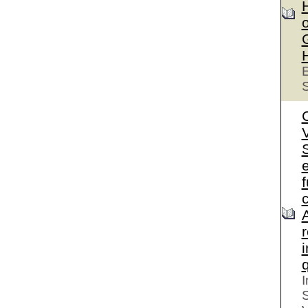
o
E
S
S
e
I
S