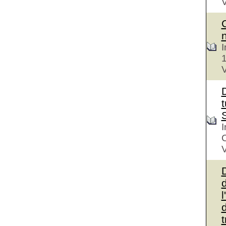
V
I
V
D
t
I
V
d
l
d
t