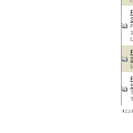
F
L
(
T
T
1
2
3