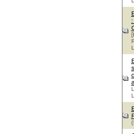
:
[
R
L
s
a
L
L
(