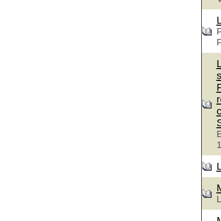
P
c
E
L