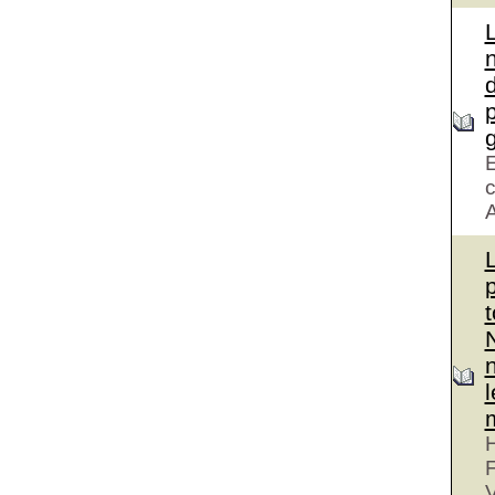
d
g
E
c
A
H
V