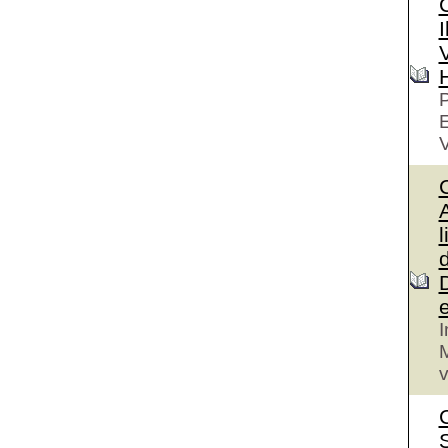
I
V
P
V
A
l
I
M
v