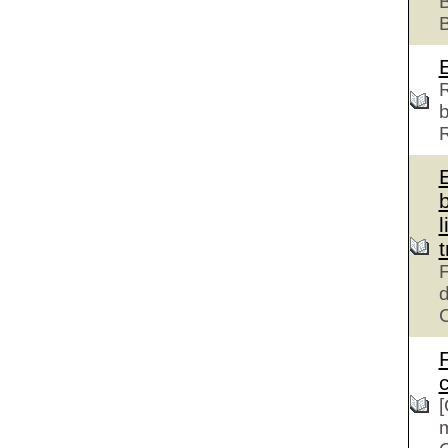
B
R
b
l
F
d
c
[
m