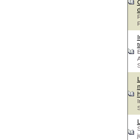
P
t
E
A
S
h
I
S
S
j