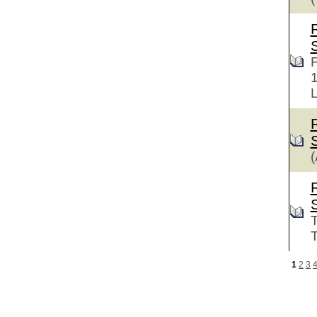
F
L
(
T
T
1
2
3