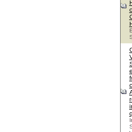
o
E
S
S
e
I
S