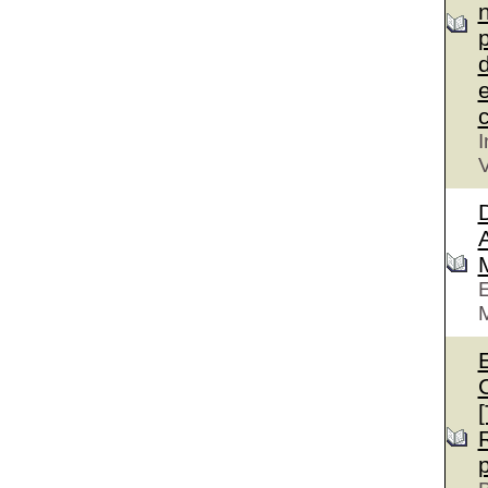
n
p
d
e
c
I
V
D
A
E
M
E