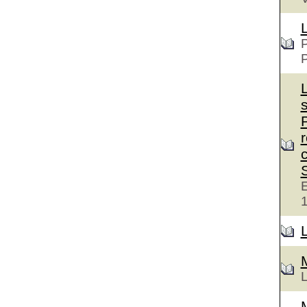
P
c
E
L