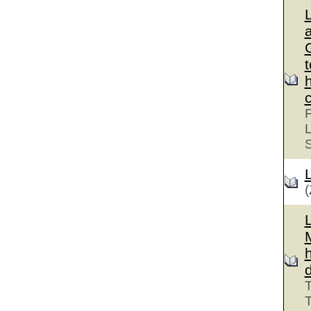
G
F
L
(
T
T