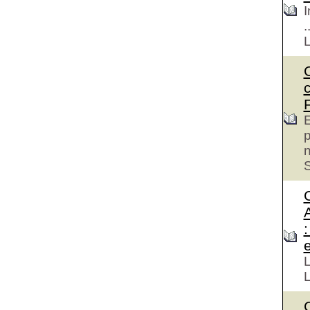
I
.
E
p
S
e
L
L