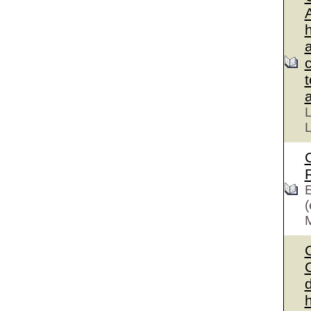
L
L
E
(
C