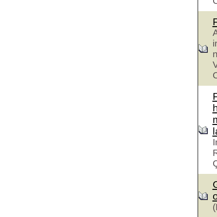
A
i
n
V
C
h
I
R
G