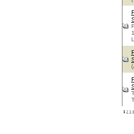
F
L
(
T
T
1
2
3