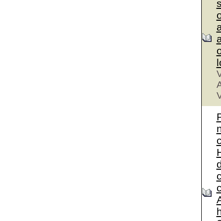
a
a
V
A
V
A
h