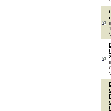
V
I
V
D
t
I
V
d
l
d
t