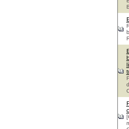
B
R
b
l
F
d
c
[
m