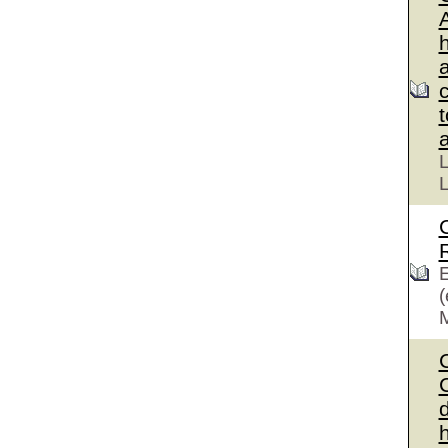
L
L
E
(
C