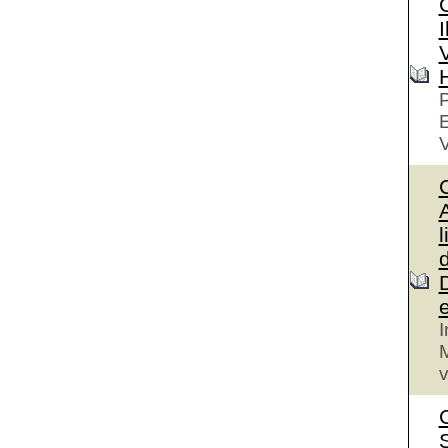
I
V
P
V
A
l
I
M
v