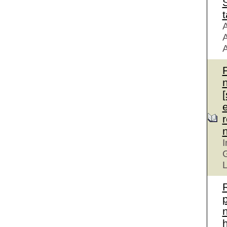
S
t
A
A
A
r
I
G
L
n