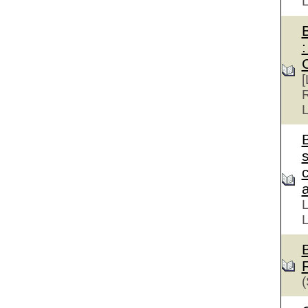
:
[
R
L
s
a
L
L
(