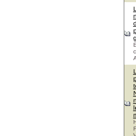
d
g
E
c
A
H
V