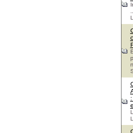
I
.
E
p
S
e
L
L