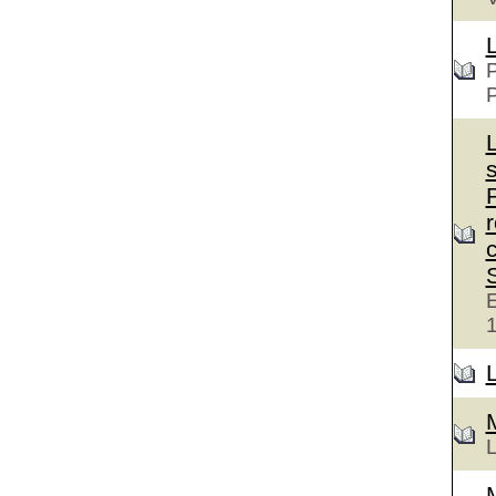
P
c
E
L