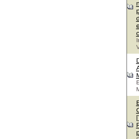
n
p
d
e
c
I
V
D
A
E
M
E