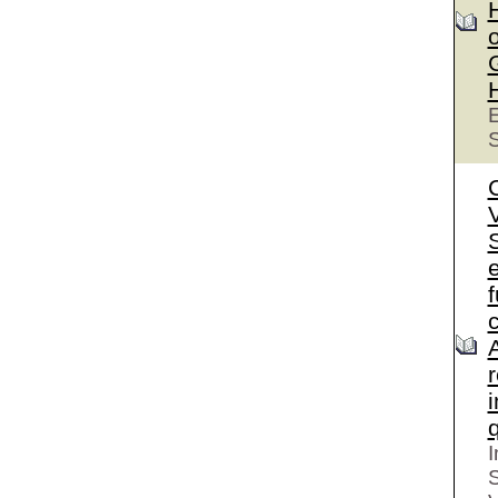
o
E
S
S
e
I
S