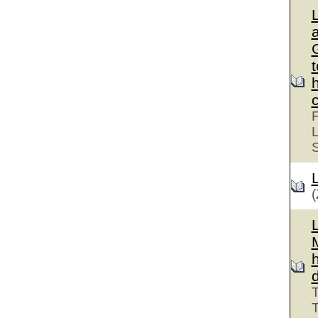
G
F
L
(
T
T