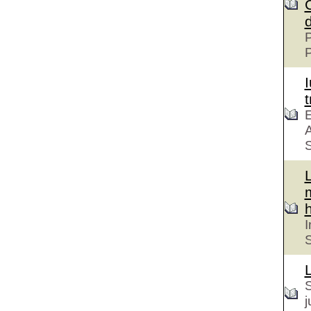
P
t
E
A
S
h
I
S
S
j