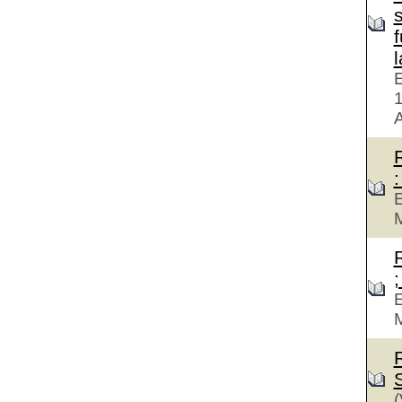
f
E
A
:
E
M
;
E
M
(