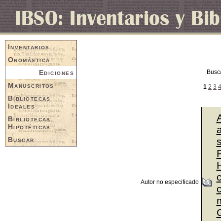
Inventarios
Onomástica
Ediciones
Busc
Manuscritos
1
2
3
Bibliotecas
Ideales
Bibliotecas
Hipotéticas
a
Buscar
P
Autor no especificado