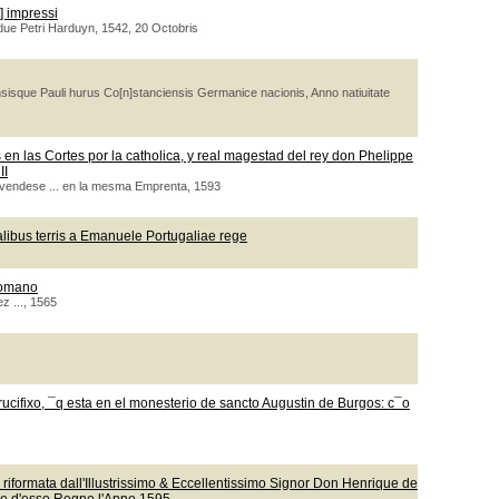
] impressi
due Petri Harduyn, 1542, 20 Octobris
isque Pauli hurus Co[n]stanciensis Germanice nacionis, Anno natiuitate
en las Cortes por la catholica, y real magestad del rey don Phelippe
II
 vendese ... en la mesma Emprenta, 1593
talibus terris a Emanuele Portugaliae rege
romano
z ..., 1565
ucifixo, ¯q esta en el monesterio de sancto Augustin de Burgos: c¯o
a : riformata dall'Illustrissimo & Eccellentissimo Signor Don Henrique de