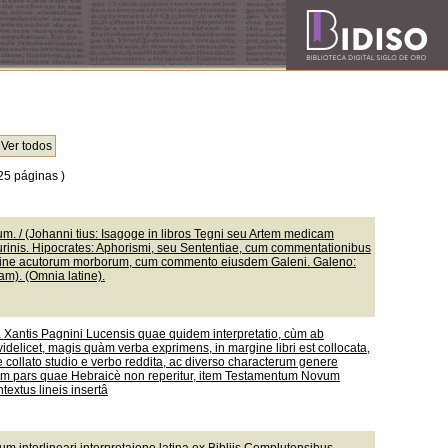
25 páginas )
. / (Johanni tius: Isagoge in libros Tegni seu Artem medicam
urinis. Hipocrates: Aphorismi, seu Sententiae, cum commentationibus
mine acutorum morborum, cum commento eiusdem Galeni. Galeno:
m). (Omnia latine).
nâ Xantis Pagnini Lucensis quae quidem interpretatio, cùm ab
idelicet, magis quàm verba exprimens, in margine libri est collocata,
 collato studio e verbo reddita, ac diverso characterum genere
liorum pars quae Hebraicè non reperitur, item Testamentum Novum
textus lineis insertâ