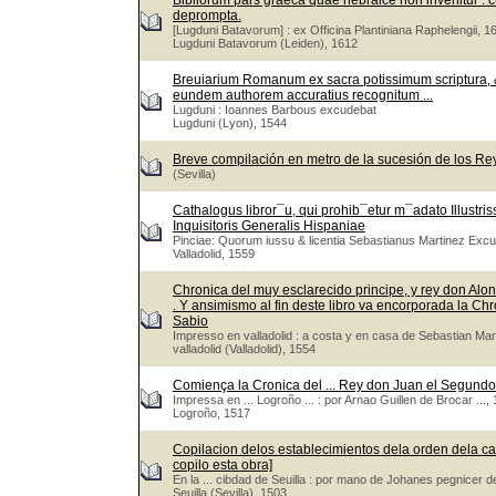
Bibliorum pars graeca quae hebraice non invenitur : cu
deprompta.
[Lugduni Batavorum] : ex Officina Plantiniana Raphelengii, 1
Lugduni Batavorum (Leiden), 1612
Breuiarium Romanum ex sacra potissimum scriptura, &
eundem authorem accuratius recognitum ...
Lugduni : Ioannes Barbous excudebat
Lugduni (Lyon), 1544
Breve compilación en metro de la sucesión de los Re
(Sevilla)
Cathalogus libror¯u, qui prohib¯etur m¯adato Illustri
Inquisitoris Generalis Hispaniae
Pinciae: Quorum iussu & licentia Sebastianus Martinez Exc
Valladolid, 1559
Chronica del muy esclarecido principe, y rey don Alons
. Y ansimismo al fin deste libro va encorporada la Ch
Sabio
Impresso en valladolid : a costa y en casa de Sebastian M
valladolid (Valladolid), 1554
Comiença la Cronica del ... Rey don Juan el Segundo 
Impressa en ... Logroño ... : por Arnao Guillen de Brocar ...
Logroño, 1517
Copilacion delos establecimientos dela orden dela ca
copilo esta obra]
En la ... cibdad de Seuilla : por mano de Johanes pegnicer 
Seuilla (Sevilla), 1503