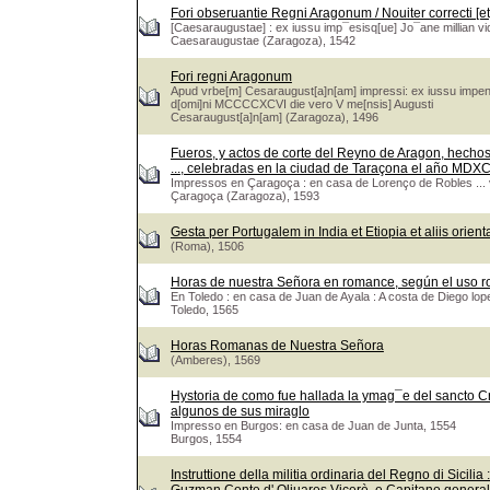
Fori obseruantie Regni Aragonum / Nouiter correcti [et
[Caesaraugustae] : ex iussu imp¯esisq[ue] Jo¯ane millian vi
Caesaraugustae (Zaragoza), 1542
Fori regni Aragonum
Apud vrbe[m] Cesaraugust[a]n[am] impressi: ex iussu impens
d[omi]ni MCCCCXCVI die vero V me[nsis] Augusti
Cesaraugust[a]n[am] (Zaragoza), 1496
Fueros, y actos de corte del Reyno de Aragon, hechos 
..., celebradas en la ciudad de Taraçona el año MDXC
Impressos en Çaragoça : en casa de Lorenço de Robles ...
Çaragoça (Zaragoza), 1593
Gesta per Portugalem in India et Etiopia et aliis orien
(Roma), 1506
Horas de nuestra Señora en romance, según el uso 
En Toledo : en casa de Juan de Ayala : A costa de Diego lope
Toledo, 1565
Horas Romanas de Nuestra Señora
(Amberes), 1569
Hystoria de como fue hallada la ymag¯e del sancto Cr
algunos de sus miraglo
Impresso en Burgos: en casa de Juan de Junta, 1554
Burgos, 1554
Instruttione della militia ordinaria del Regno di Sicili