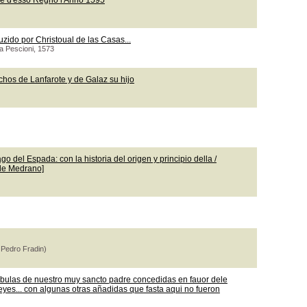
le d'esso Regno l'Anno 1595
uzido por Christoual de las Casas...
ea Pescioni, 1573
chos de Lanfarote y de Galaz su hijo
o del Espada: con la historia del origen y principio della /
 de Medrano]
 Pedro Fradin)
 bulas de nuestro muy sancto padre concedidas en fauor dele
leyes... con algunas otras añadidas que fasta aqui no fueron