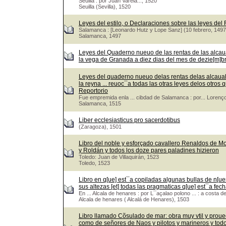
Seuilla : por Juan Varela..., 1520
Seuilla (Sevilla), 1520
Leyes del estilo, o Declaraciones sobre las leyes del
Salamanca : [Leonardo Hutz y Lope Sanz] (10 febrero, 1497
Salamanca, 1497
Leyes del Quaderno nueuo de las rentas de las alcaua
la vega de Granada a diez dias del mes de dezie[m]bre.
Leyes del quaderno nueuo delas rentas delas alcaualas
la reyna ... reuoc¯a todas las otras leyes delos otr
Reportorio
Fue empremida enla ... cibdad de Salamanca : por... Lorenço
Salamanca, 1515
Liber ecclesiasticus pro sacerdotibus
(Zaragoza), 1501
Libro del noble y esforçado cavallero Renaldos de M
y Roldán y todos los doze pares paladines hizieron
Toledo: Juan de Villaquirán, 1523
Toledo, 1523
Libro en q[ue] est¯a copiladas algunas bullas de n[ues
sus altezas [et] todas las pragmaticas q[ue] est¯a fech
En ... Alcala de henares : por L¯açalao polono ... : a costa d
Alcala de henares ( Alcalá de Henares), 1503
Libro llamado Cõsulado de mar: obra muy vtil y prou
como de señores de Naos y pilotos y marineros y tod