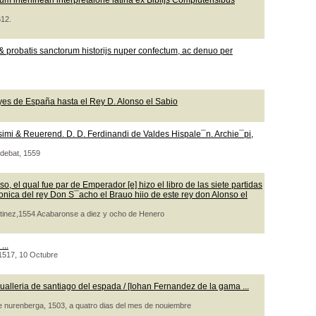
m interlineari interpretaione latina ex Biblijs Complutensibus
612.
 probatis sanctorum historijs nuper confectum, ac denuo per
yes de España hasta el Rey D. Alonso el Sabio
ssimi & Reuerend. D. D. Ferdinandi de Valdes Hispale¯n. Archie¯pi,
udebat, 1559
o, el qual fue par de Emperador [e] hizo el libro de las siete partidas
ronica del rey Don S¯acho el Brauo hiio de este rey don Alonso el
artinez,1554 Acabaronse a diez y ocho de Henero
...
, 1517, 10 Octubre
ualleria de santiago del espada / [Iohan Fernandez de la gama ...
de nurenberga, 1503, a quatro dias del mes de nouiembre