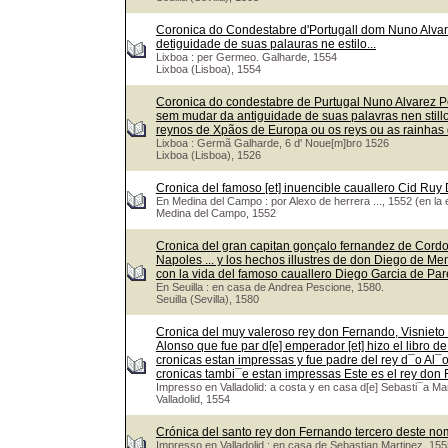
Coronica do Condestabre d'Portugall dom Nuno Alvar
detiguidade de suas palauras ne estilo...
Lixboa : per Germeo. Galharde, 1554
Lixboa (Lisboa), 1554
Coronica do condestabre de Purtugal Nuno Alvarez P
sem mudar da antiguidade de suas palavras nen stil
reynos de Xpãos de Europa ou os reys ou as rainhas
Lixboa : Germã Galharde, 6 d' Noue[m]bro 1526
Lixboa (Lisboa), 1526
Cronica del famoso [et] inuencible cauallero Cid Ru
En Medina del Campo : por Alexo de herrera ..., 1552 (en la 
Medina del Campo, 1552
Cronica del gran capitan gonçalo fernandez de Cordou
Napoles ... y los hechos illustres de don Diego de Me
con la vida del famoso cauallero Diego Garcia de Pa
En Seuilla : en casa de Andrea Pescione, 1580.
Seuilla (Sevilla), 1580
Cronica del muy valeroso rey don Fernando, Visnieto 
Alonso que fue par d[e] emperador [et] hizo el libro de
cronicas estan impressas y fue padre del rey d¯o Al¯
cronicas tambi¯e estan impressas Este es el rey do
Impresso en Valladolid: a costa y en casa d[e] Sebasti¯a Ma
Valladolid, 1554
Crónica del santo rey don Fernando tercero deste nom
Impresso en Valladolid : en casa de Sebastian Martinez, 155