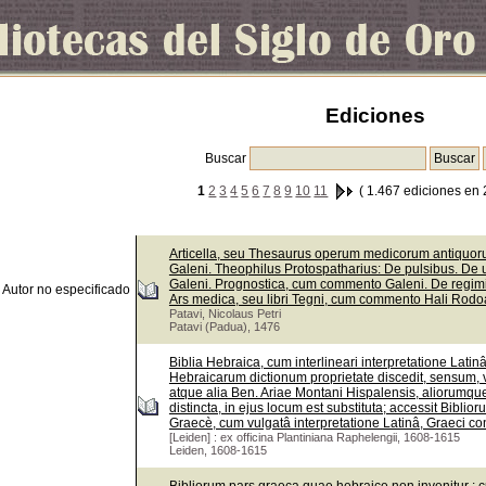
Ediciones
Buscar
1
2
3
4
5
6
7
8
9
10
11
( 1.467 ediciones en 
Articella, seu Thesaurus operum medicorum antiquorum
Galeni. Theophilus Protospatharius: De pulsibus. De 
Galeni. Prognostica, cum commento Galeni. De regi
Autor no especificado
Ars medica, seu libri Tegni, cum commento Hali Rodoa
Patavi, Nicolaus Petri
Patavi (Padua), 1476
Biblia Hebraica, cum interlineari interpretatione Lati
Hebraicarum dictionum proprietate discedit, sensum, v
atque alia Ben. Ariae Montani Hispalensis, aliorumque
distincta, in ejus locum est substituta; accessit Bib
Graecè, cum vulgatâ interpretatione Latinâ, Graeci con
[Leiden] : ex officina Plantiniana Raphelengii, 1608-1615
Leiden, 1608-1615