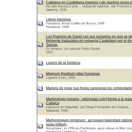
Catalana en Castellana impreso y de muchos vicios r
Ha sido impresso enla ... ciudad de Valencia : por Francis
Valencia, 1539
Libros menores
Pamplona: Arnao Guillén de Brocar, 1499
Pamplona, 1499
Los Psalmos de David con sus sumarios en que se de
fielmente traduzidos en romançe Castellano por el doct
Sancta.
En Venecia : en casa de Pedro Daniel
1557
Luzero de la Nobleza
Magnum theatrum vitae humanae
Lugduni (Lion), 1666
Manera de rezar sus horas canonicas los comendadore
Martyrologio romano : reformado co[n];forme a la nueua 
Católica
Impresso en Valladolid : por Diego Fernandez de Cordoua ...
Valladolid, 1586
Martyrologium romanum : ad novam kalendarii rationem &
iussu editum.
Antuerpiae : ex Officina Plantiniana, apud viduam & filios Ioa
Antuerpiae (Amberes), 1613