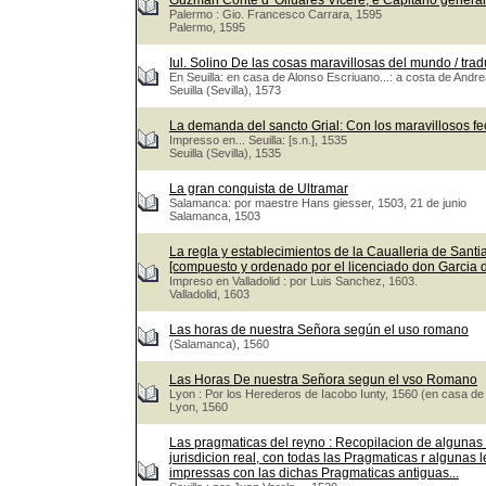
Guzman Conte d' Oliuares Vicerè, e Capitano genera
Palermo : Gio. Francesco Carrara, 1595
Palermo, 1595
Iul. Solino De las cosas maravillosas del mundo / trad
En Seuilla: en casa de Alonso Escriuano...: a costa de Andr
Seuilla (Sevilla), 1573
La demanda del sancto Grial: Con los maravillosos fe
Impresso en... Seuilla: [s.n.], 1535
Seuilla (Sevilla), 1535
La gran conquista de Ultramar
Salamanca: por maestre Hans giesser, 1503, 21 de junio
Salamanca, 1503
La regla y establecimientos de la Caualleria de Santiag
[compuesto y ordenado por el licenciado don Garcia
Impreso en Valladolid : por Luis Sanchez, 1603.
Valladolid, 1603
Las horas de nuestra Señora según el uso romano
(Salamanca), 1560
Las Horas De nuestra Señora segun el vso Romano
Lyon : Por los Herederos de Iacobo Iunty, 1560 (en casa de
Lyon, 1560
Las pragmaticas del reyno : Recopilacion de algunas
jurisdicion real, con todas las Pragmaticas r algunas 
impressas con las dichas Pragmaticas antiguas...