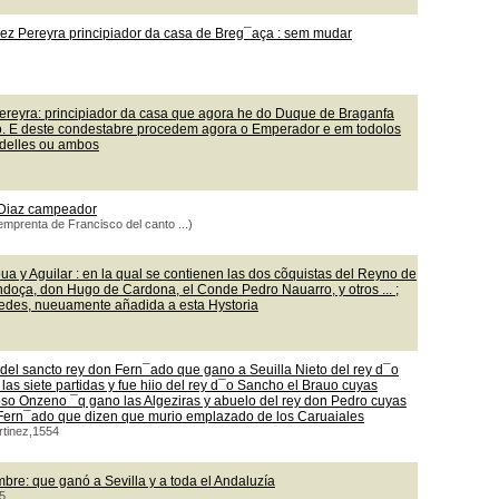
ez Pereyra principiador da casa de Breg¯aça : sem mudar
ereyra: principiador da casa que agora he do Duque de Braganfa
lo. E deste condestabre procedem agora o Emperador e em todolos
 delles ou ambos
y Diaz campeador
emprenta de Francisco del canto ...)
a y Aguilar : en la qual se contienen las dos cõquistas del Reyno de
ndoça, don Hugo de Cardona, el Conde Pedro Nauarro, y otros ... ;
redes, nueuamente añadida a esta Hystoria
del sancto rey don Fern¯ado que gano a Seuilla Nieto del rey d¯o
 las siete partidas y fue hiio del rey d¯o Sancho el Brauo cuyas
oso Onzeno ¯q gano las Algeziras y abuelo del rey don Pedro cuyas
n Fern¯ado que dizen que murio emplazado de los Caruaiales
rtinez,1554
bre: que ganó a Sevilla y a toda el Andaluzía
5