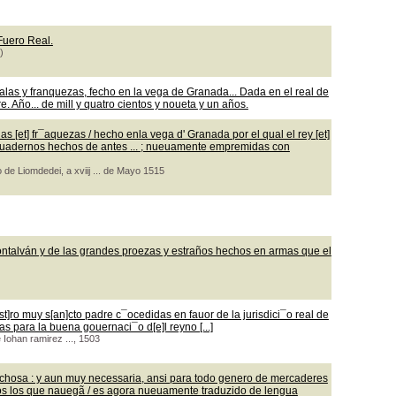
 Fuero Real.
)
las y franquezas, fecho en la vega de Granada... Dada en el real de
 Año... de mill y quatro cientos y noueta y un años.
 [et] fr¯aquezas / hecho enla vega d' Granada por el qual el rey [et]
os quadernos hechos de antes ... ; nueuamente empremidas con
 de Liomdedei, a xviij ... de Mayo 1515
ontalván y de las grandes proezas y estraños hechos en armas que el
t]ro muy s[an]cto padre c¯ocedidas en fauor de la jurisdici¯o real de
as para la buena gouernaci¯o d[e]l reyno [...]
e Iohan ramirez ..., 1503
echosa : y aun muy necessaria, ansi para todo genero de mercaderes
os los que nauegã / es agora nueuamente traduzido de lengua