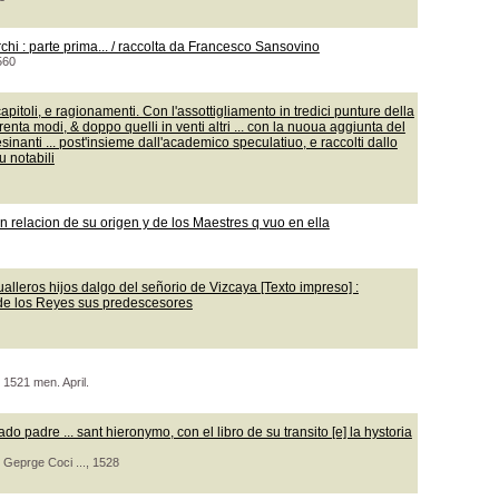
rchi : parte prima... / raccolta da Francesco Sansovino
560
toli, e ragionamenti. Con l'assottigliamento in tredici punture della
trenta modi, & doppo quelli in venti altri ... con la nuoua aggiunta del
lesinanti ... post'insieme dall'academico speculatiuo, e raccolti dallo
u notabili
on relacion de su origen y de los Maestres q vuo en ella
ualleros hijos dalgo del señorio de Vizcaya [Texto impreso] :
 de los Reyes sus predescesores
 1521 men. April.
o padre ... sant hieronymo, con el libro de su transito [e] la hystoria
 Geprge Coci ..., 1528