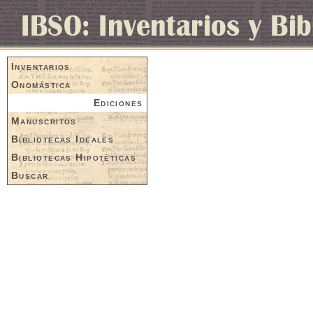
Inventarios
Onomástica
Ediciones
Manuscritos
Bibliotecas Ideales
Bibliotecas Hipotéticas
Buscar