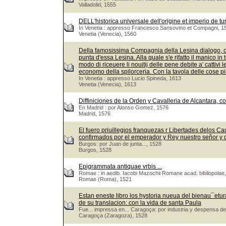
Valladolid, 1555
DELL'historica universale dell'origine et imperio de tu
In Venetia : appresso Francesco Sansovino et Compagni, 1
Venetia (Venecia), 1560
Della famosissima Compagnia della Lesina dialogo, capi
punta d'essa Lesina. Alla quale s'e rifatto il manico in 
modo di riceuere li nouitij delle pene debite a' cattivi 
economo della spilorceria. Con la tavola delle cose pi
In Venetia : appresso Lucio Spineda, 1613
Venetia (Venecia), 1613
Diffiniciones de la Orden y Cavalleria de Alcantara, c
En Madrid : por Alonso Gomez, 1576
Madrid, 1576
El fuero priuillegios franquezas r Libertades delos Ca
confirmados por el emperador y Rey nuestro señor y
Burgos: por Juan de junta..., 1528
Burgos, 1528
Epigrammata antiquae vrbis ...
Romae : in aedib. Iacobi Mazochii Romane acad. bibliopolae,
Romae (Roma), 1521
Estan eneste libro los hystoria nueua del bienau¯eturad
de su translacion: con la vida de santa Paula
Fue... impressa en... Caragoça: por industria y despensa de
Caragoça (Zaragoza), 1528