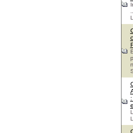
I
.
E
p
S
e
L
L