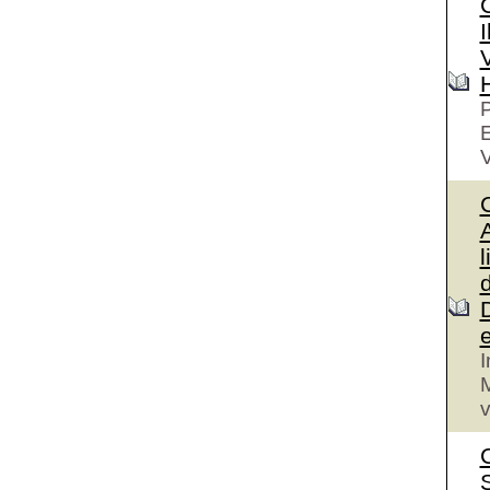
I
V
P
V
A
l
I
M
v