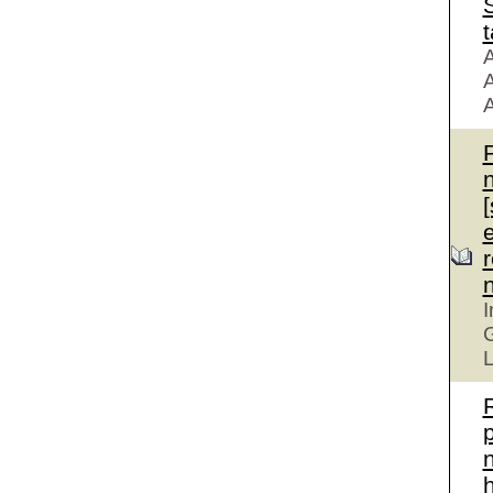
S
t
A
A
A
r
I
G
L
n