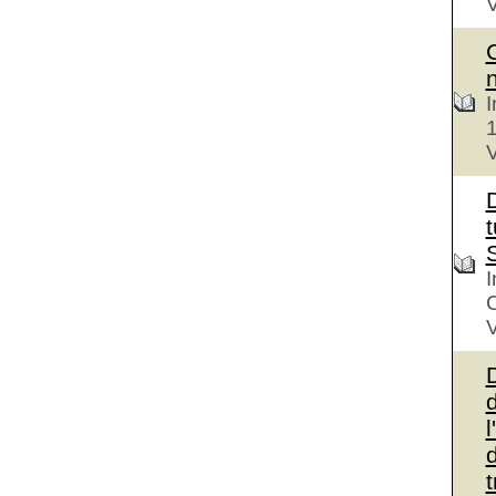
V
I
V
D
t
I
V
d
l
d
t