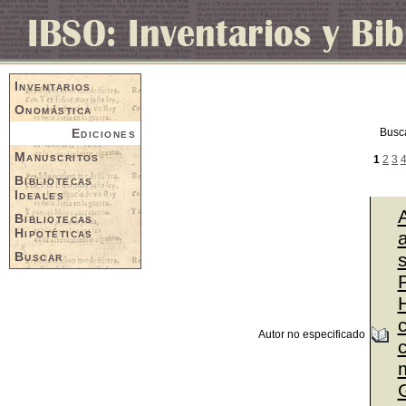
Inventarios
Onomástica
Ediciones
Busc
Manuscritos
1
2
3
Bibliotecas
Ideales
Bibliotecas
Hipotéticas
a
Buscar
P
Autor no especificado