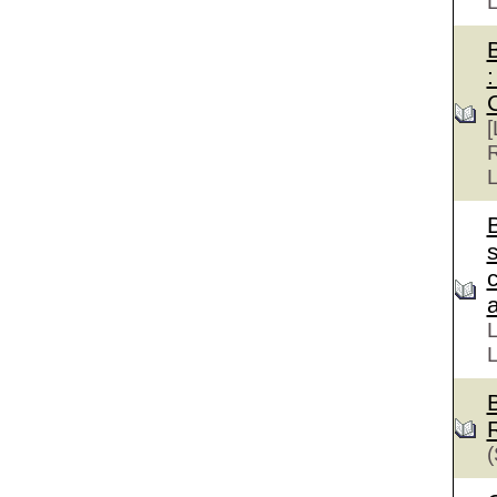
:
[
R
L
s
a
L
L
(