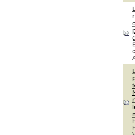
d
g
E
c
A
H
V