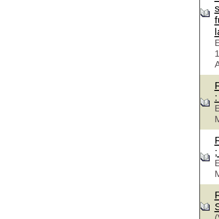
f
E
A
:
E
M
;
E
M
(