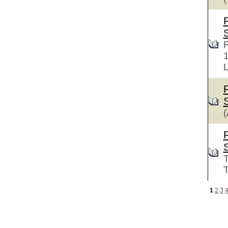
F
L
(
T
T
1
2
3