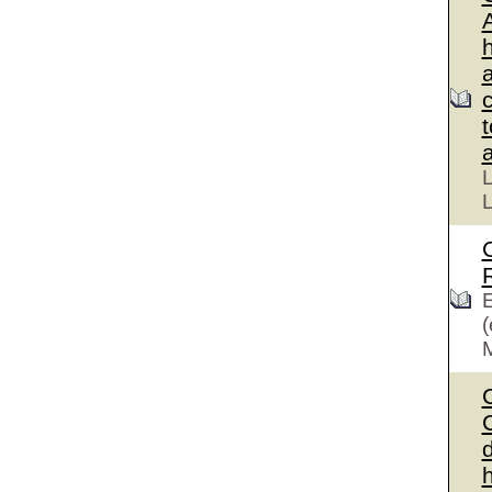
L
L
E
(
C