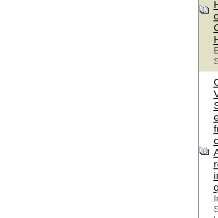
o
E
S
S
e
I
S