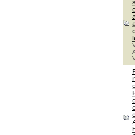
a
a
V
A
V
A
h