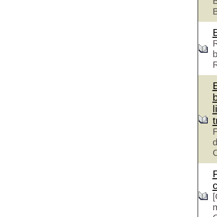
B
R
b
l
F
d
c
[
m