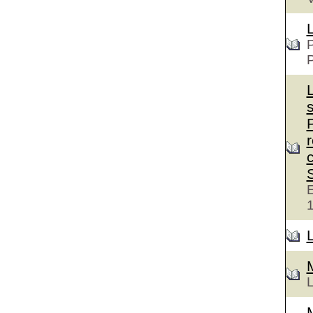
P
c
E
L