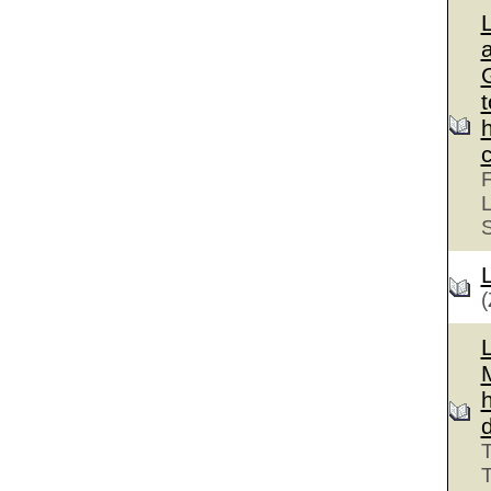
G
F
L
(
T
T