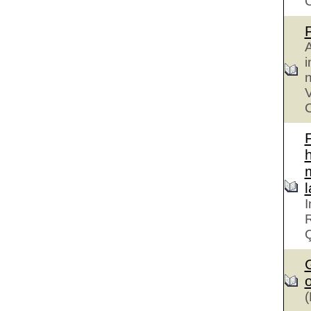
A
i
n
V
C
h
I
R
G