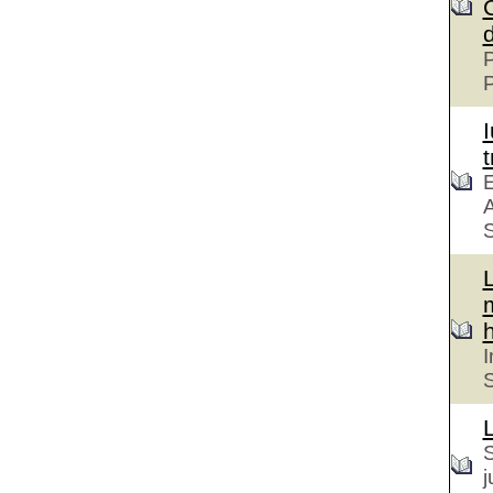
P
t
E
A
S
h
I
S
S
j