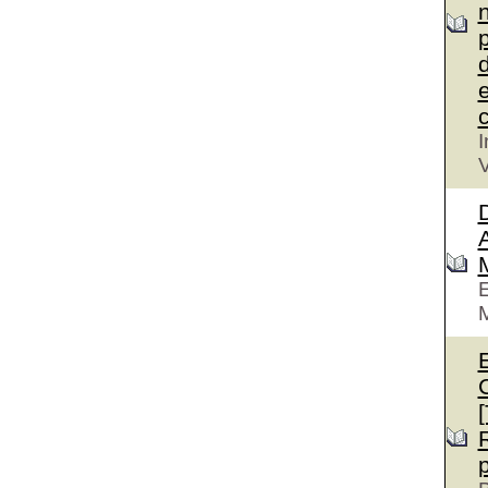
n
p
d
e
c
I
V
D
A
E
M
E