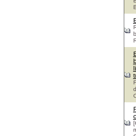
B
R
b
l
F
d
c
[
m