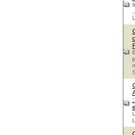
I
.
E
p
S
e
L
L