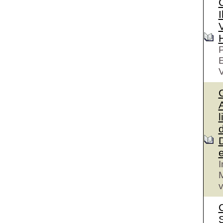
I
V
P
V
A
l
I
M
v