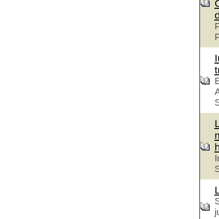
P
t
E
A
S
h
I
S
S
j