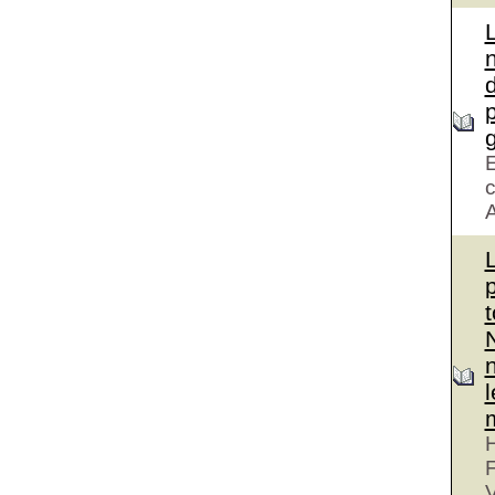
d
g
E
c
A
H
V