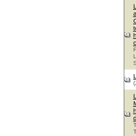
G
F
L
(
T
T