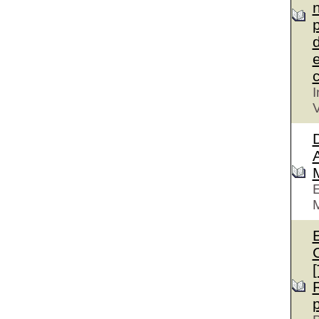
n
p
d
e
c
I
V
D
A
E
M
E