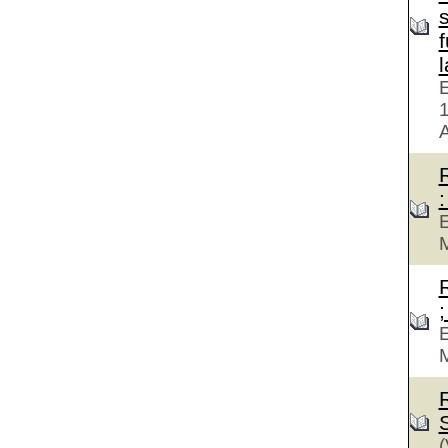
f
E
A
:
E
M
;
E
M
(