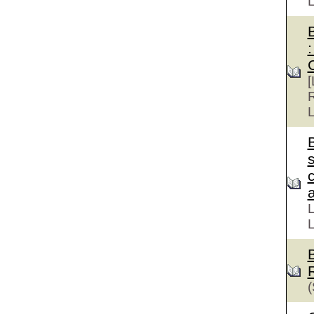
:
[
R
L
s
a
L
L
(