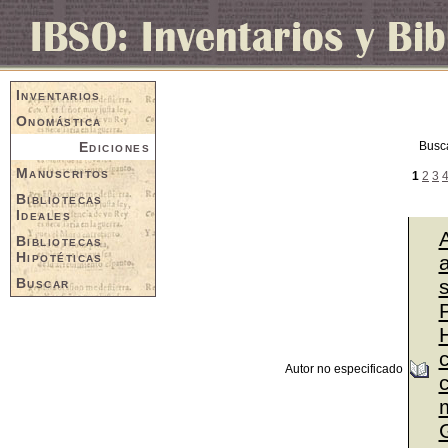
Inventarios
Onomástica
Ediciones
Busc
Manuscritos
1
2
3
Bibliotecas
Ideales
Bibliotecas
Hipotéticas
a
Buscar
P
Autor no especificado