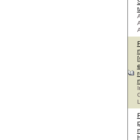
S
t
A
A
A
r
I
G
L
n