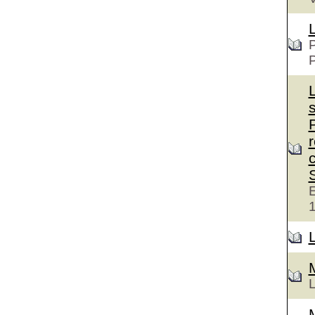
P
c
E
L