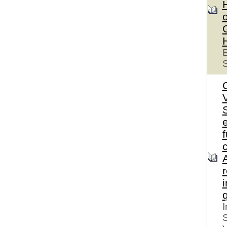
o
E
S
S
e
I
S