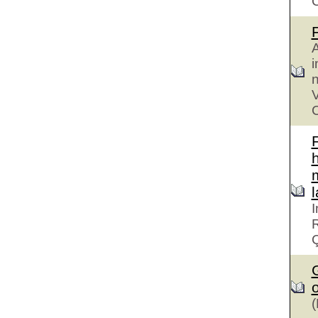
A
i
n
V
C
h
I
R
G