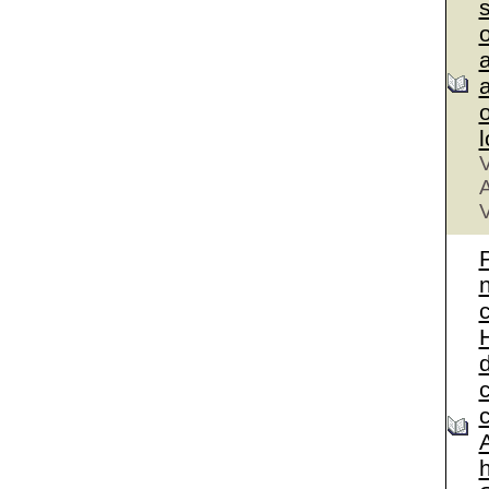
a
a
V
A
V
A
h