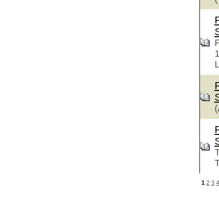
F
L
(
T
T
1
2
3