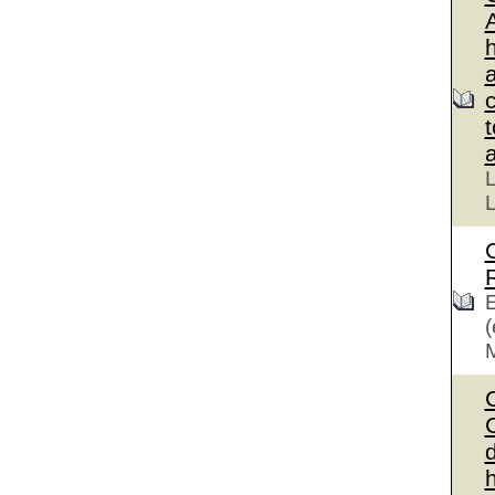
L
L
E
(
C