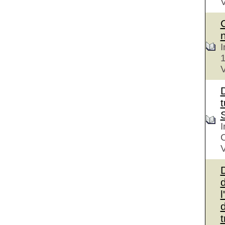
V
I
V
D
t
I
V
d
l
d
t