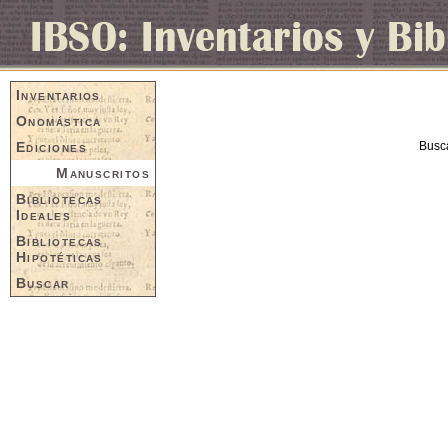
Inventarios
Onomástica
Ediciones
Busc
Manuscritos
Bibliotecas
Ideales
Bibliotecas
Hipotéticas
Buscar